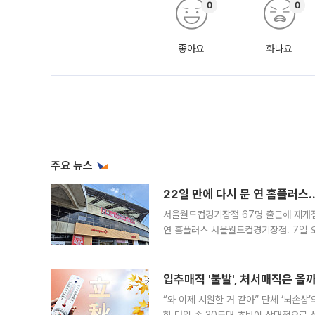
0
0
좋아요
화나요
주요 뉴스
22일 만에 다시 문 연 홈플러스
서울월드컵경기장점 67명 출근해 재개점 
연 홈플러스 서울월드컵경기장점. 7일 
우유, 과일 같은 신선식품이 차근차근 자
입추매직 '불발', 처서매직은 올
“와 이제 시원한 거 같아” 단체 ‘뇌손상