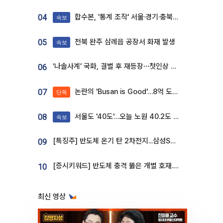
합수본, '통계 조작' 서울·경기·충북 선관위 등 추가 압수수색
04
속보
전북 완주 삼례읍 공장서 화재 발생
05
속보
‘나솔사계’ 국화, 결별 후 재등장⋯첫인상 투표 휩쓸고 ‘인기녀’ 등극
06
논란의 'Busan is Good'…8억 도시브랜드, 용산 대통령실 CI 업체가 수행
07
단독
서울도 '40도'…오늘 노원 40.2도 기록
08
속보
[특징주] 반도체 온기 탄 2차전지...삼성SDI, 장 초반 7% 넘게 껑충
09
[증시키워드] 반도체 충격 뚫은 개별 호재...포스코퓨처엠·에코프로·한화솔루션 '눈길'
10
최신 영상