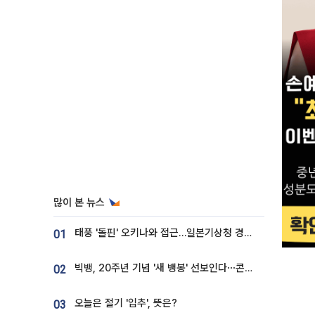
많이 본 뉴스
태풍 '돌핀' 오키나와 접근…일본기상청 경로 업데이트
01
빅뱅, 20주년 기념 '새 뱅봉' 선보인다⋯콘서트 앞두고 팝업 개최
02
오늘은 절기 '입추', 뜻은?
03