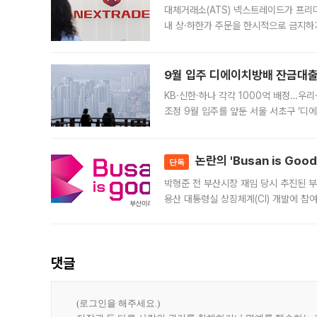
대체거래소(ATS) 넥스트레이드가 프리
내 상·하한가 주문을 한시적으로 금지하
가 체결 사례와 관련해 설명자료를 내고
9월 입주 디에이치방배 잔금대출
KB·신한·하나 각각 1000억 배정…우
조정 9월 입주를 앞둔 서울 서초구 ‘디
은행과 NH농협은행도 대출 취급을 검토
민은행
논란의 'Busan is Go
단독
박형준 전 부산시장 재임 당시 추진된 부산
용산 대통령실 상징체계(CI) 개발에 참
도시브랜드 사업이 공개 이후 시민 공감
댓글