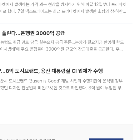
마켓에서 발생하는 가격 왜곡 현상을 방지하기 위해 이달 12일부터 프리마켓
기로 했다. 7일 넥스트레이드는 최근 프리마켓에서 발생한 소량의 상·하한
, 주문 오류로 인한 가격 급등락을 최소화하기 위한 비상 대응방안을 발표
 풀린다…은행권 3000억 공급
리·농협도 취급 검토 당국 실수요자 공급 주문…분양가·필요자금 반영해 한도
에이치방배’에 주요 은행들이 3000억원 규모의 잔금대출을 공급한다. 우리
하고 있어 향후 공급 규모가 늘어날 전망이다. 7일 금융권에 따르면 KB국
od'…8억 도시브랜드, 용산 대통령실 CI 업체가 수행
시 도시브랜드 ‘Busan is Good’ 개발 사업의 수행기관이 윤석열 정부
여했던 디자인 전문업체 피앤(P&)인 것으로 확인됐다. 8억 원이 투입된 부산
 부족과 디자인 정체성 논란에 휩싸였던 만큼, 사업 선정 과정과 결과물에