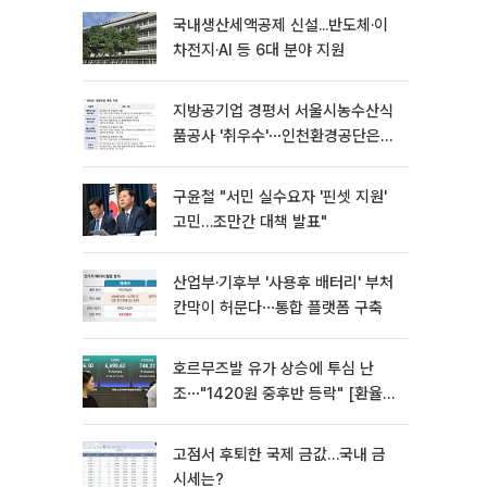
국내생산세액공제 신설...반도체·이
차전지·AI 등 6대 분야 지원
지방공기업 경평서 서울시농수산식
품공사 '취우수'⋯인천환경공단은
'낙제점'
구윤철 "서민 실수요자 '핀셋 지원'
고민…조만간 대책 발표"
산업부·기후부 '사용후 배터리' 부처
칸막이 허문다⋯통합 플랫폼 구축
호르무즈발 유가 상승에 투심 난
조⋯"1420원 중후반 등락" [환율전
망]
고점서 후퇴한 국제 금값…국내 금
시세는?