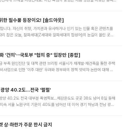
 선선하게 느껴질 지경인데요. 이번 폭염의 중심은 처음 영남을 비롯한 동쪽
 북서풍이 산맥을 넘어 영남 쪽으로 내려오면서 뜨겁고 건조해졌는데요.
 위한 필수품 등장이오! [솔드아웃]
합니다. 자신의 취향, 가치관과 유사하거나 인기 있는 인물 혹은 콘텐츠를
'가 자리 잡은 오늘, 잘파세대(Z세대와 알파세대의 합성어)의 눈길이 쏠린 곳은
리는 공연장. 응원봉만큼이나 눈에 띄는 게 있습니다. 공연이 시작되기
 '건의'⋯국토부 "협의 중" 입장만 [종합]
급 부족 원인진단 및 대책 관련 브리핑 서울시가 재개발·재건축을 통한 주택
비사업으로 인한 '이주 대란' 우려와 정부와의 정책 엇박자 논란에 대해 정
실장은 2031년까지 31만 가구 착공 목표에 차질이 없다는 입장이나,
·광양 40.2도…전국 '펄펄'
·광양 40.2도 전국 대부분 폭염특보…체감온도도 곳곳 38도 넘어 8일 동해
지속 서울 노원구의 기온이 40도를 넘어선 데 이어 경기 하남과 전남 광양
. 전국 대부분 지역에 폭염특보가 내려진 가운데 곳곳에서 39~40도 안팎
켓 상·하한가 주문 한시 금지