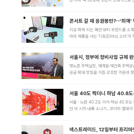
한 더위 속 30도대 초반이 상대적으로
지역에 있었습니다. 7월 말에는 서풍과
콘서트 갈 때 응원봉만?⋯'최애'
지금 화제 되는 패션·뷰티 트렌드를 소개
따라 제품을 사는 '디토(Ditto) 소비
어디일까요? 아이돌 콘서트 시작을 기다
서울시, 정부에 정비사업 규제 완화
명노준 주택실장, 재개발·재건축 주택공
공급 확대 방침을 거듭 강조한 가운데 정
면 반박하고 나섰다. 명노준 서울시 주택
서울 40도 찍더니 하남 40.8도
서울ㆍ노원 40.2도 이어 하남 40.8도
안 비 시작·내륙 소나기…무더위·열대야 
에서도 40도를 웃도는 기온이 관측됐다
의 극심한
넥스트레이드, 12일부터 프리마