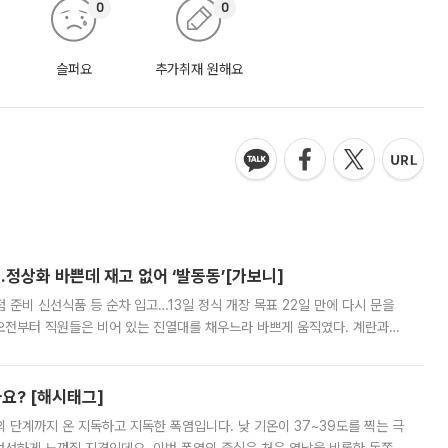
0
0
슬퍼요
추가취재 원해요
…정상화 바쁜데 재고 없어 ‘발동동’[가보니]
준비 신선식품 등 순차 입고…13일 정식 개장 목표 22일 만에 다시 문을
오전부터 직원들은 비어 있는 진열대를 채우느라 바쁘게 움직였다. 계란과
리를 잡기 시작했지만, 매장 곳곳엔 여전히 텅 빈 매대가 먼저 눈에 들어왔
까요? [해시태그]
’의 단계까지 온 지독하고 지독한 폭염입니다. 낮 기온이 37~39도를 찍는 극