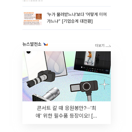
‘누가 물려받느냐’보다 ‘어떻게 이어
가느냐” [기업승계 대전환]
뉴스발전소
콘서트 갈 때 응원봉만?⋯'최
애' 위한 필수품 등장이오! [솔
드아웃]