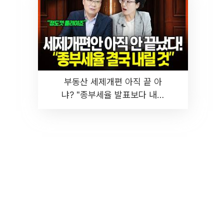
부동산 세제개편 아직 끝 아
냐? "종부세율 발표보다 내릴
것" 장기거주·양도세 전망 I 집
땅지성 I 김인만, 진미윤