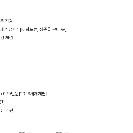
폭 지원'
성 없어” [K-희토류, 생존을 묻다 ④]
2건 체결
→979만원[2026세제개편]
편]
중심 개편