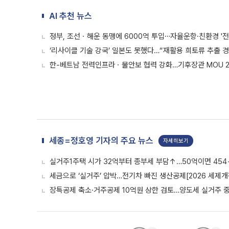
AI 추천 뉴스
정부, 조선ㆍ해운 동맹에 6000억 투입⋯자율운항·친환경 '전
‘리사이클 기술 강국’ 일본도 못했다…“재활용 희토류 추출 경제
한-베트남 전력인프라ㆍ물안보 협력 강화…기후장관 MOU 
세종=정호영 기자의 주요 뉴스
자세히보기
실거주1주택 시가 32억부터 종부세 부담↑…50억이면 454
세금으로 ‘실거주’ 압박…전기차 빠진 생산공제[2026 세제개
장특공제 축소·거주공제 10억원 상한 검토…양도세 실거주 