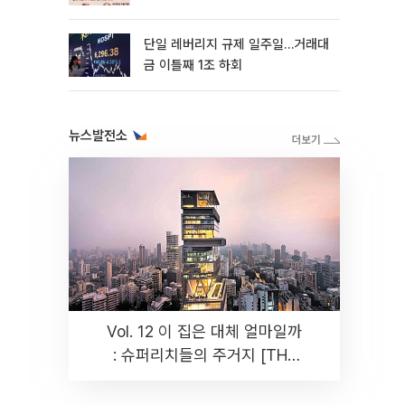
까지 튼튼”
단일 레버리지 규제 일주일…거래대
금 이틀째 1조 하회
뉴스발전소
Vol. 12 이 집은 대체 얼마일까
: 슈퍼리치들의 주거지 [THE
RARE]