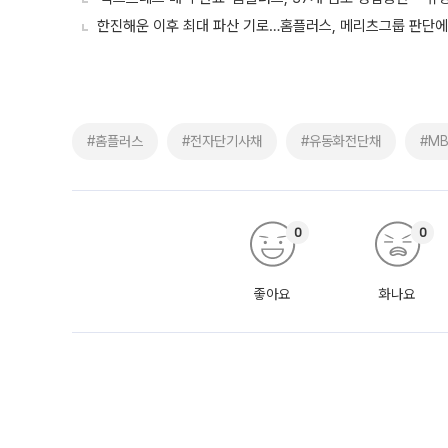
한진해운 이후 최대 파산 기로…홈플러스, 메리츠그룹 판단에
#홈플러스
#전자단기사채
#유동화전단채
#M
0
0
좋아요
화나요