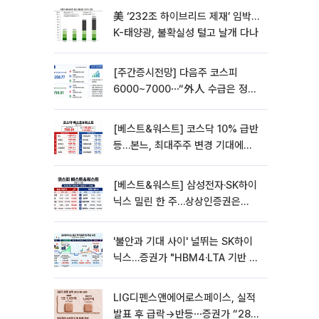
美 ‘232조 하이브리드 제재’ 임박…
K-태양광, 불확실성 털고 날개 다나
[주간증시전망] 다음주 코스피
6000~7000⋯“外人 수급은 정책
이 변수”
[베스트&워스트] 코스닥 10% 급반
등…본느, 최대주주 변경 기대에
270% 폭등
[베스트&워스트] 삼성전자·SK하이
닉스 밀린 한 주…상상인증권은
85% 급등
'불안과 기대 사이' 널뛰는 SK하이
닉스…증권가 "HBM4·LTA 기반 펀
터멘털 견고"
LIG디펜스앤에어로스페이스, 실적
발표 후 급락→반등⋯증권가 “28년