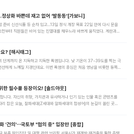
…정상화 바쁜데 재고 없어 ‘발동동’[가보니]
준비 신선식품 등 순차 입고…13일 정식 개장 목표 22일 만에 다시 문을
오전부터 직원들은 비어 있는 진열대를 채우느라 바쁘게 움직였다. 계란과
리를 잡기 시작했지만, 매장 곳곳엔 여전히 텅 빈 매대가 먼저 눈에 들어왔
까요? [해시태그]
’의 단계까지 온 지독하고 지독한 폭염입니다. 낮 기온이 37~39도를 찍는 극
 선선하게 느껴질 지경인데요. 이번 폭염의 중심은 처음 영남을 비롯한 동쪽
 북서풍이 산맥을 넘어 영남 쪽으로 내려오면서 뜨겁고 건조해졌는데요.
 위한 필수품 등장이오! [솔드아웃]
합니다. 자신의 취향, 가치관과 유사하거나 인기 있는 인물 혹은 콘텐츠를
'가 자리 잡은 오늘, 잘파세대(Z세대와 알파세대의 합성어)의 눈길이 쏠린 곳은
리는 공연장. 응원봉만큼이나 눈에 띄는 게 있습니다. 공연이 시작되기
 '건의'⋯국토부 "협의 중" 입장만 [종합]
급 부족 원인진단 및 대책 관련 브리핑 서울시가 재개발·재건축을 통한 주택