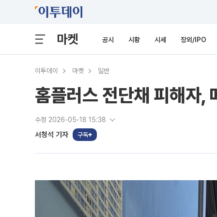
마켓
공시
시황
시세
장외/IPO
이투데이
마켓
일반
홈플러스 전단채 피해자, 
수정 2026-05-18 15:38
서청석 기자
구독