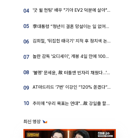
'굿 윌 헌팅' 배우 "기아 EV2 덕분에 살아"…교통사고 후 안전성 극찬
04
05
李대통령 “청년이 결혼 망설이는 일 없어야...제도상 불이익 조사”
김희철, '뒤집힌 태극기' 지적 후 정치색 논란…"좌우 떠나 우리나라 국기"
06
놀란 감독 '오디세이', 개봉 4일 만에 100만 돌파⋯'왕사남' 보다 빠르다
07
08
'불명' 문세윤, 故 터틀맨 빈자리 채웠다…'거북이' 눈물의 최종 우승
AT마드리드 ‘7번’ 이강인 “120% 쏟겠다”⋯시메오네 감독 “필요한 선수”
09
10
추미애 "우리 목표는 연대"…故 강일출 할머니 흉상 제막
최신 영상