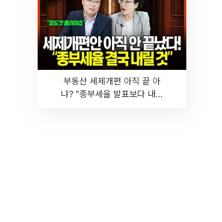
부동산 세제개편 아직 끝 아
냐? "종부세율 발표보다 내릴
것" 장기거주·양도세 전망 I 집
땅지성 I 김인만, 진미윤