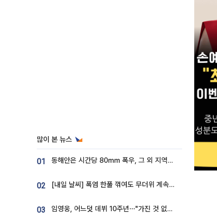
많이 본 뉴스
동해안은 시간당 80㎜ 폭우, 그 외 지역은 폭염…‘극과 극 날씨’
01
[내일 날씨] 폭염 한풀 꺾여도 무더위 계속⋯동해안 이틀 연속 비
02
임영웅, 어느덧 데뷔 10주년⋯"가진 것 없던 시절, 내 앞엔 20명의 팬뿐"
03