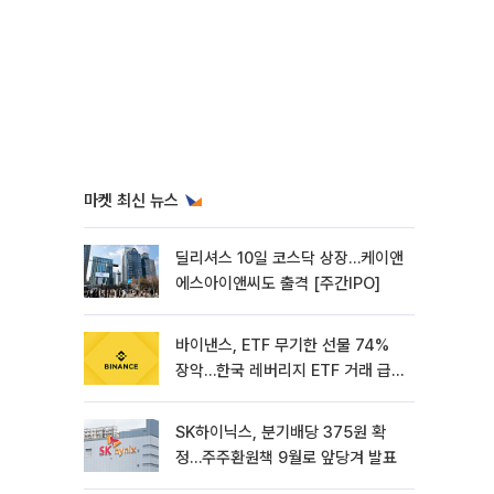
마켓 최신 뉴스
딜리셔스 10일 코스닥 상장…케이앤
에스아이앤씨도 출격 [주간IPO]
바이낸스, ETF 무기한 선물 74%
장악…한국 레버리지 ETF 거래 급
증 [e가상자산]
SK하이닉스, 분기배당 375원 확
정…주주환원책 9월로 앞당겨 발표