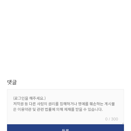
댓글
0 / 300