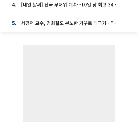
[내일 날씨] 전국 무더위 계속…10일 낮 최고 34도 육박
4.
서경덕 교수, 김희철도 분노한 거꾸로 태극기⋯"엉터리는 아냐, 아쉬울 뿐"
5.