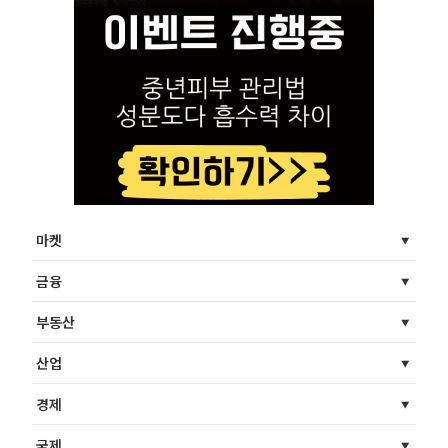
마켓
금융
부동산
산업
경제
국제