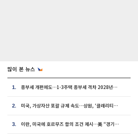
많이 본 뉴스
종부세 개편에도…1·3주택 종부세 격차 2028년부터 확대
1.
미국, 가상자산 포괄 규제 속도…상원, ‘클래리티법’ 9월 절차투표 추진
2.
이란, 미국에 호르무즈 합의 조건 제시…美 “경기 아직 안 끝나” [종합]
3.