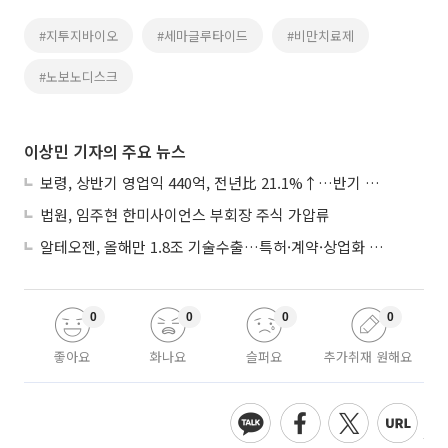
#지투지바이오
#세마글루타이드
#비만치료제
#노보노디스크
이상민 기자의 주요 뉴스
보령, 상반기 영업익 440억, 전년比 21.1%↑…반기 역대 최대
법원, 임주현 한미사이언스 부회장 주식 가압류
알테오젠, 올해만 1.8조 기술수출…특허·계약·상업화 ‘삼박자’
0
0
0
0
좋아요
화나요
슬퍼요
추가취재 원해요