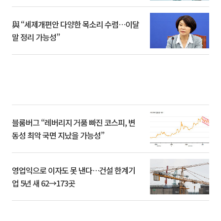
與 “세제개편안 다양한 목소리 수렴…이달
말 정리 가능성”
블룸버그 “레버리지 거품 빠진 코스피, 변
동성 최악 국면 지났을 가능성”
영업익으로 이자도 못 낸다…건설 한계기
업 5년 새 62→173곳