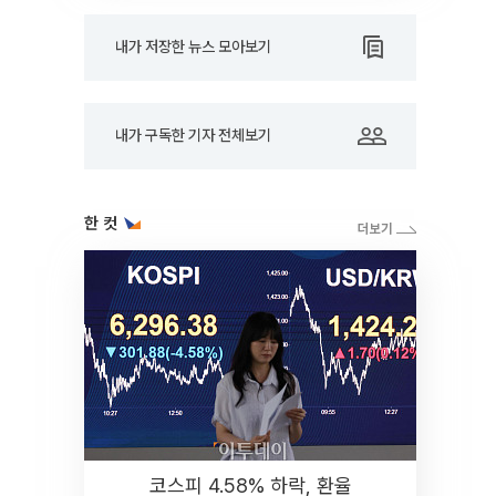
내가 저장한 뉴스 모아보기
내가 구독한 기자 전체보기
한 컷
코스피 4.58% 하락, 환율