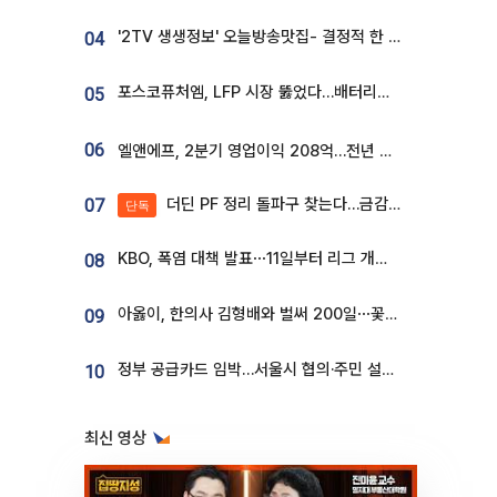
'2TV 생생정보' 오늘방송맛집- 결정적 한 수, 3종 메밀면! 메밀 소바 맛집 '의○○○○'
04
포스코퓨처엠, LFP 시장 뚫었다…배터리사와 대규모 장기 공급 합의
05
06
엘앤에프, 2분기 영업이익 208억…전년 比 흑자전환
더딘 PF 정리 돌파구 찾는다…금감원, 1년 반 만에 매각설명회 재개
07
단독
KBO, 폭염 대책 발표⋯11일부터 리그 개시ㆍ경기 오후 7시 시작
08
아옳이, 한의사 김형배와 벌써 200일⋯꽃다발 들고 "프러포즈 아냐"
09
정부 공급카드 임박…서울시 협의·주민 설득이 성패 가른다 [부동산 해법 전쟁]
10
최신 영상