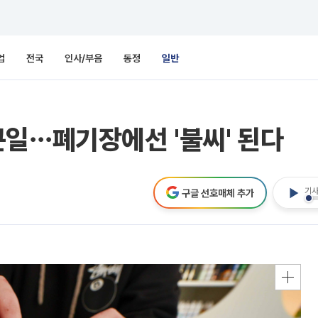
업
전국
인사/부음
동정
일반
일⋯폐기장에선 '불씨' 된다
기사
구글 선호매체 추가