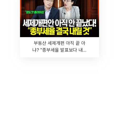
부동산 세제개편 아직 끝 아
냐? "종부세율 발표보다 내릴
것" 장기거주·양도세 전망 I 집
땅지성 I 김인만, 진미윤