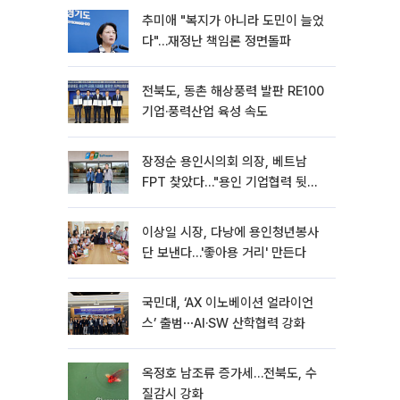
추미애 "복지가 아니라 도민이 늘었
다"…재정난 책임론 정면돌파
전북도, 동촌 해상풍력 발판 RE100
기업·풍력산업 육성 속도
장정순 용인시의회 의장, 베트남
FPT 찾았다…"용인 기업협력 뒷받
침"
이상일 시장, 다낭에 용인청년봉사
단 보낸다…'좋아용 거리' 만든다
국민대, ‘AX 이노베이션 얼라이언
스’ 출범⋯AI·SW 산학협력 강화
옥정호 남조류 증가세…전북도, 수
질감시 강화