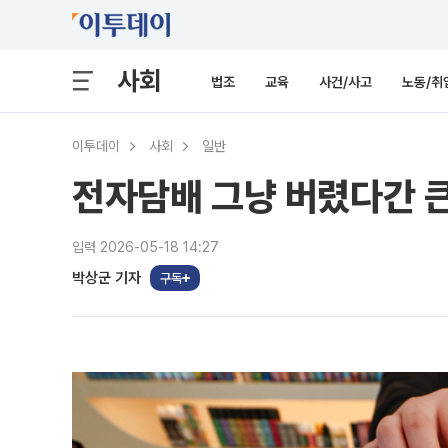
사회
법조
교육
사건/사고
노동/취
이투데이
사회
일반
전자담배 그냥 버렸다간 큰
입력 2026-05-18 14:27
박상군 기자
구독