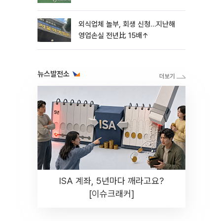
외식업체 놀부, 회생 신청…지난해
영업손실 전년比 15배↑
뉴스발전소
ISA 계좌, 5년마다 깨라고요?
[이슈크래커]