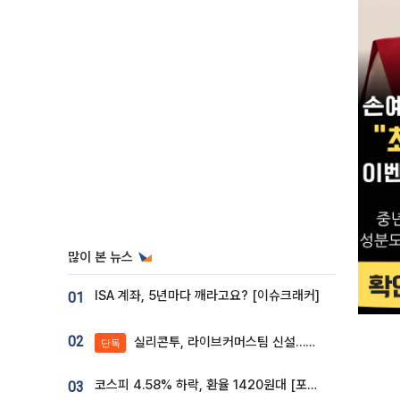
많이 본 뉴스
ISA 계좌, 5년마다 깨라고요? [이슈크래커]
01
02
실리콘투, 라이브커머스팀 신설…K뷰티 ‘글로벌 판매망’ 확대[K뷰티 라방戰]
단독
코스피 4.58% 하락, 환율 1420원대 [포토]
03