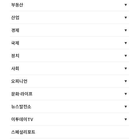
부동산
산업
경제
국제
정치
사회
오피니언
문화·라이프
뉴스발전소
이투데이TV
스페셜리포트