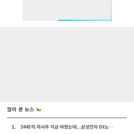
많이 본 뉴스
3445억 자사주 지급 마쳤는데...삼성전자 DX노조, 뒤늦은 '떼쓰기 집회'
1.