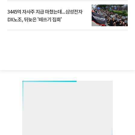
3445억 자사주 지급 마쳤는데...삼성전자
DX노조, 뒤늦은 '떼쓰기 집회'