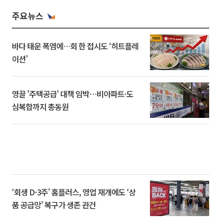
주요뉴스
바다 태운 폭염에…회 한 접시도 ‘히트플레
이션’
영끌 '주택공급' 대책 임박⋯비아파트·도
심복합까지 총동원
‘회생 D-3주’ 홈플러스, 영업 재개에도 ‘상
품 공급망’ 복구가 생존 관건