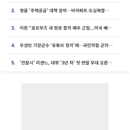
영끌 '주택공급' 대책 임박⋯비아파트·도심복합까지 총동원
2.
이란 “호르무즈 새 항로 합의 매우 근접...미국 배상 먼저”
3.
우성빈 기장군수 ‘유튜브 정치’에…국민의힘 군의원들 집단 반발
4.
'전참시' 리센느, 데뷔 '3년 차' 첫 연말 무대 오른다⋯"그동안 섭외 안 와"
5.