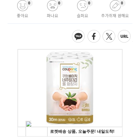
0
0
0
0
좋아요
화나요
슬퍼요
추가취재 원해요