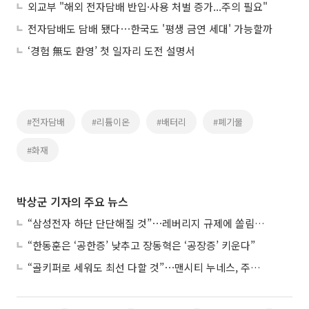
외교부 "해외 전자담배 반입·사용 처벌 증가...주의 필요"
전자담배도 담배 됐다⋯한국도 '평생 금연 세대' 가능할까
‘경험 無도 환영’ 첫 일자리 도전 설명서
#전자담배
#리튬이온
#배터리
#폐기물
#화재
박상군 기자의 주요 뉴스
“삼성전자 하단 단단해질 것”⋯레버리지 규제에 쏠림 완화
“한동훈은 ‘공한증’ 낮추고 장동혁은 ‘공장증’ 키운다”
“골키퍼로 세워도 최선 다할 것”⋯맨시티 누네스, 주전 경쟁 각오