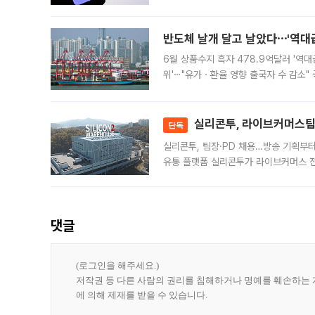
가된다. 블룸버그통신에 따르면 딥시크는
반도체 날개 달고 날았다⋯'역대급
6월 상품수지 흑자 478.9억달러 '역대
위'⋯"유가ㆍ환율 영향 출국자 수 감소" 
급 수출 호조가 매달 이어지면서 6월 
대 기
실리콘투, 라이브커머스팀 
단독
실리콘투, 팀장·PD 채용…방송 기획부
유통 플랫폼 실리콘투가 라이브커머스 전
나섰다. 국내 화장품을 해외 유통망에 공
댓글