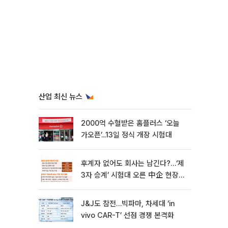
산업 최신 뉴스
2000억 수혈받은 홈플러스 ‘오늘
가오픈’...13일 정식 개장 시험대
후계자 없어도 회사는 남긴다?…‘제
3자 승계’ 시험대 오른 中企 현장
[기업승계 대전환]
J&J도 참전…빅파마, 차세대 ‘in
vivo CAR-T’ 선점 경쟁 본격화