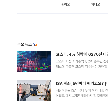
좋아요
화나요
주요 뉴스
코스피, 4% 하락에 6270선 마
코스피 시장 시가총액 1, 2위 종목인 
래소에 따르면 코스피 지수는 전 거래일 대
1.81% 내린 6478.75에 출발한 코
다. 이날 오전
ISA 계좌, 5년마다 깨라고요? 
생산적금융 ISA, 국내 투자 이자·배당
이월도 폐지…기존 계좌까지 적용청년형 
는 5년마다 계좌를 해지하라는 건가요?”
편을