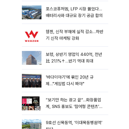
포스코퓨처엠, LFP 시장 뚫었다…
배터리사와 대규모 장기 공급 합의
웹젠, 신작 부재에 실적 감소…하반
기 신작 마케팅 강화
보령, 상반기 영업익 440억, 전년
比 21.1%↑…반기 역대 최대
'바다이야기'에 묶인 20년 규
제…"게임법 다시 짜야"
“보기만 하는 광고 끝“…화장품업
계, SNS 홍보도 ‘참여형 콘텐츠’로
변모[K뷰티 라방戰]
9호선 신목동역, ‘이대목동병원역’