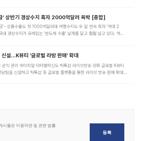
 이날 공지를 통해 구체적인 인상 폭은 공개하지 않았지만 상당한 수
' 상반기 경상수지 흑자 2000억달러 육박 [종합]
급'⋯상품수출도 첫 1000억달러대 여행수지도 두 달 연속 흑자 '역대 2
국내 경상수지가 유례없는 '반도체 수출' 날개를 달고 훨훨 날고 있다. 역대
경상수지 뿐 아니라 상반기 경상수지 흑자도 2000억달러에 근접하며 사상 최
신설…K뷰티 ‘글로벌 라방 판매’ 확대
터 손익 관리 에이피알·닥터멜락신도 틱톡샵 라이브방송 강화 글로벌 K뷰티
담팀을 신설하고 틱톡샵 등 글로벌 플랫폼을 통한 라이브 방송 판매 확대에
급하는 데서 한발 더 나아가 방송 기획과 상품 구성, 출연자 섭외, 손익