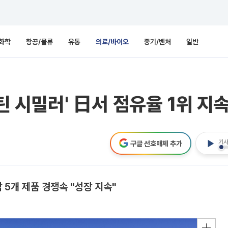
화학
항공/물류
유통
의료/바이오
중기/벤처
일반
스틴 시밀러' 日서 점유율 1위 지
기사
구글 선호매체 추가
 5개 제품 경쟁속 "성장 지속"