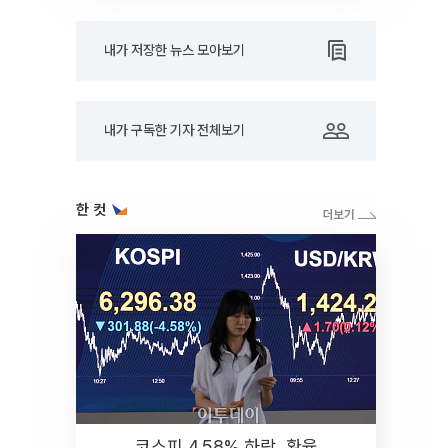
내가 저장한 뉴스 모아보기
내가 구독한 기자 전체보기
한 컷
코스피 4.58% 하락, 환율