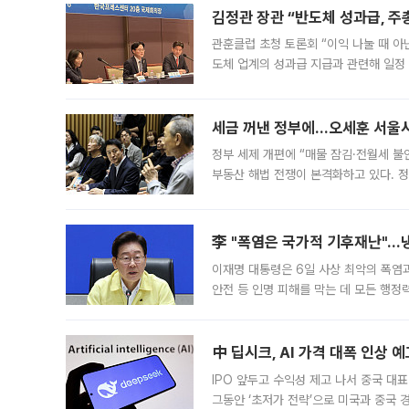
김정관 장관 “반도체 성과급, 
관훈클럽 초청 토론회 “이익 나눌 때 아
도체 업계의 성과급 지급과 관련해 일정
최근 상법·자본시장법 개정으로 기업 지
세금 꺼낸 정부에…오세훈 서울시장
정부 세제 개편에 “매물 잠김·전월세 불
부동산 해법 전쟁이 본격화하고 있다. 
드를 꺼내자 서울시는 전·월세 부담만 
李 "폭염은 국가적 기후재난"…냉
이재명 대통령은 6일 사상 최악의 폭염
안전 등 인명 피해를 막는 데 모든 행
인프라 확충 계획을 내년도 예산안에 반
中 딥시크, AI 가격 대폭 인상 
IPO 앞두고 수익성 제고 나서 중국 대표
그동안 ‘초저가 전략’으로 미국과 중국