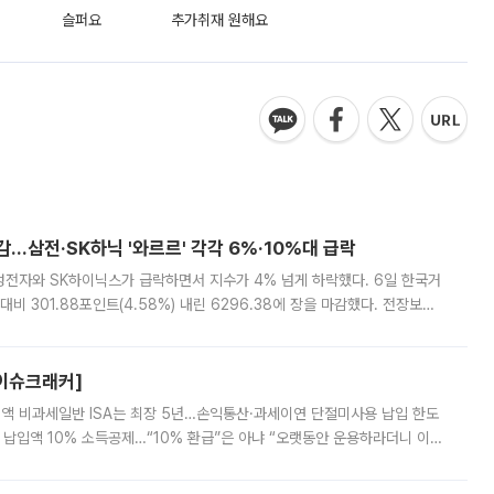
슬퍼요
추가취재 원해요
감…삼전·SK하닉 '와르르' 각각 6%·10%대 급락
삼성전자와 SK하이닉스가 급락하면서 지수가 4% 넘게 하락했다. 6일 한국거
비 301.88포인트(4.58%) 내린 6296.38에 장을 마감했다. 전장보다
스피는 장중 한때 6550.94까지 오르기도 했으나 6238.32까지 밀리기도 했
[이슈크래커]
 전액 비과세일반 ISA는 최장 5년…손익통산·과세이연 단절미사용 납입 한도
납입액 10% 소득공제…“10% 환급”은 아냐 “오랫동안 운용하라더니 이제
 ‘만능 절세 통장’으로 불리는 개인종합자산관리계좌(ISA)가 두 갈래로 개