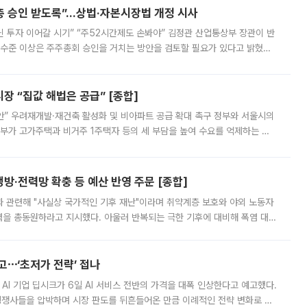
주총 승인 받도록”…상법·자본시장법 개정 시사
닌 투자 이어갈 시기” “주52시간제도 손봐야” 김정관 산업통상부 장관이 반
 수준 이상은 주주총회 승인을 거치는 방안을 검토할 필요가 있다고 밝혔다.
배구조와 주주권 강화 논의가 이어지는 가운데, 핵심 연구인력에 대한
 “집값 해법은 공급” [종합]
안” 우려재개발·재건축 활성화 및 비아파트 공급 확대 촉구 정부와 서울시의
정부가 고가주택과 비거주 1주택자 등의 세 부담을 높여 수요를 억제하는 카
키울 것이라며 세금이 아닌 공급이 근본적인 처방이라고 전면 반박했다.
방·전력망 확충 등 예산 반영 주문 [종합]
과 관련해 "사실상 국가적인 기후 재난"이라며 취약계층 보호와 야외 노동자
정력을 총동원하라고 지시했다. 아울러 반복되는 극한 기후에 대비해 폭염 대응
영하는 방안도 검토하라고 주문했다. 이 대통령은 이날 폭염·가뭄 대
예고⋯‘초저가 전략’ 접나
 AI 기업 딥시크가 6일 AI 서비스 전반의 가격을 대폭 인상한다고 예고했다.
 경쟁사들을 압박하며 시장 판도를 뒤흔들어온 만큼 이례적인 전략 변화로 평