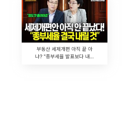
부동산 세제개편 아직 끝 아
냐? "종부세율 발표보다 내릴
것" 장기거주·양도세 전망 I 집
땅지성 I 김인만, 진미윤