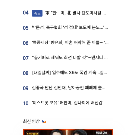
04
軍 "한ㆍ미, 北 발사 탄도미사일 제원 정밀분석 중"
속보
박문성, 축구협회 '성 접대' 보도에 분노…"다 말아먹으려고 작정했나"
05
'특종세상' 방은희, 이혼 허락해 준 아들⋯"너무 잘 커줬다" 오열
06
“골키퍼로 세워도 최선 다할 것”⋯맨시티 누네스, 주전 경쟁 각오 [인터뷰]
07
[내일날씨] 입추에도 39도 폭염 계속…일부 지역 소나기
08
김종국 만난 김민재, 남아공전 패배에 솔직한 속내⋯"선수들도 못하긴 했다"
09
'미스트롯 포유' 허찬미, 김나희에 배신감 든 사연⋯"이상준 추천해주더라"
10
최신 영상