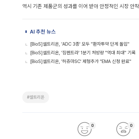
역시 기존 제품군의 성과를 이어 받아 안정적인 시장 안착
AI 추천 뉴스
[BioS]셀트리온, 'ADC 3종' 모두 "환자투약 단계 돌입"
[BioS]셀트리온, '짐펜트라' 1분기 처방량 "역대 최대" 기록
[BioS]셀트리온, '허쥬마SC' 제형추가 "EMA 신청 완료"
#셀트리온
0
0