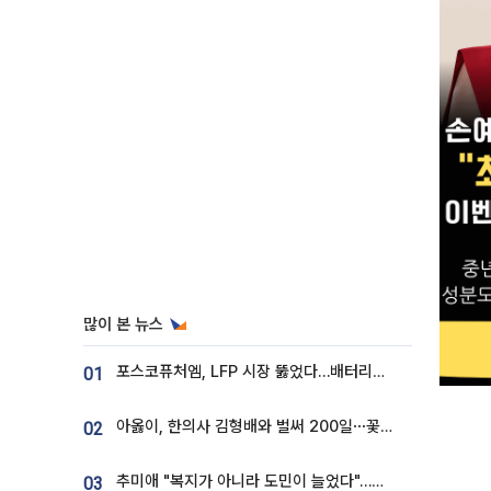
많이 본 뉴스
포스코퓨처엠, LFP 시장 뚫었다…배터리사와 대규모 장기 공급 합의
01
아옳이, 한의사 김형배와 벌써 200일⋯꽃다발 들고 "프러포즈 아냐"
02
추미애 "복지가 아니라 도민이 늘었다"…재정난 책임론 정면돌파
03