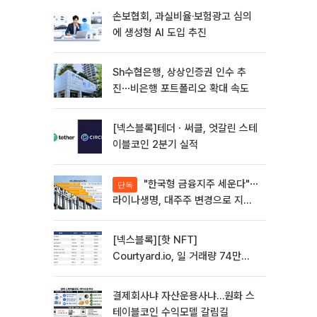
손보협회, 과실비율·보험광고 심의
에 생성형 AI 도입 추진
Sh수협은행, 상상인증권 인수 추
진⋯비은행 포트폴리오 확대 속도
[넥스블록]테더ㆍ써클, 엇갈린 스테
이블코인 2분기 실적
"한국형 금융지주 세운다"⋯
단독
라이나생명, 대주주 변경으로 지주
사 전환 첫발
[넥스블록][핫 NFT]
Courtyard.io, 일 거래량 74만
5040달러… 바닥가 5달러
결제회사냐 자산운용사냐…원화 스
테이블코인 수익모델 갈림길