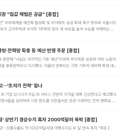
배구조와 주주권 강화 논의가 이어지는 가운데, 핵심 연구인력에 대한
 “집값 해법은 공급” [종합]
안” 우려재개발·재건축 활성화 및 비아파트 공급 확대 촉구 정부와 서울시의
정부가 고가주택과 비거주 1주택자 등의 세 부담을 높여 수요를 억제하는 카
키울 것이라며 세금이 아닌 공급이 근본적인 처방이라고 전면 반박했다.
방·전력망 확충 등 예산 반영 주문 [종합]
과 관련해 "사실상 국가적인 기후 재난"이라며 취약계층 보호와 야외 노동자
정력을 총동원하라고 지시했다. 아울러 반복되는 극한 기후에 대비해 폭염 대응
영하는 방안도 검토하라고 주문했다. 이 대통령은 이날 폭염·가뭄 대
예고⋯‘초저가 전략’ 접나
 AI 기업 딥시크가 6일 AI 서비스 전반의 가격을 대폭 인상한다고 예고했다.
 경쟁사들을 압박하며 시장 판도를 뒤흔들어온 만큼 이례적인 전략 변화로 평
 이날 공지를 통해 구체적인 인상 폭은 공개하지 않았지만 상당한 수
' 상반기 경상수지 흑자 2000억달러 육박 [종합]
급'⋯상품수출도 첫 1000억달러대 여행수지도 두 달 연속 흑자 '역대 2