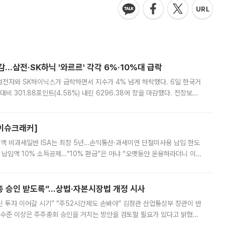
감…삼전·SK하닉 '와르르' 각각 6%·10%대 급락
삼성전자와 SK하이닉스가 급락하면서 지수가 4% 넘게 하락했다. 6일 한국거
비 301.88포인트(4.58%) 내린 6296.38에 장을 마감했다. 전장보다
스피는 장중 한때 6550.94까지 오르기도 했으나 6238.32까지 밀리기도 했
[이슈크래커]
 전액 비과세일반 ISA는 최장 5년…손익통산·과세이연 단절미사용 납입 한도
납입액 10% 소득공제…“10% 환급”은 아냐 “오랫동안 운용하라더니 이제
 ‘만능 절세 통장’으로 불리는 개인종합자산관리계좌(ISA)가 두 갈래로 개
주총 승인 받도록”…상법·자본시장법 개정 시사
닌 투자 이어갈 시기” “주52시간제도 손봐야” 김정관 산업통상부 장관이 반
 수준 이상은 주주총회 승인을 거치는 방안을 검토할 필요가 있다고 밝혔다.