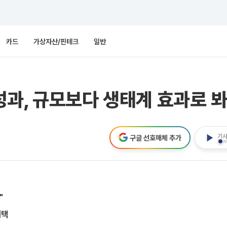
카드
가상자산/핀테크
일반
과, 규모보다 생태계 효과로 봐
기사
구글 선호매체 추가
"
혜택