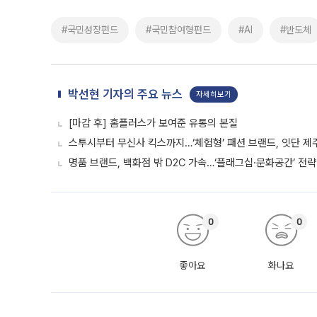
#국민성장펀드
#국민참여형펀드
#AI
#반도체
박선현 기자의 주요 뉴스
자세히보기
[마감 후] 홈플러스가 보여준 유통의 본질
스투시부터 무신사 킥스까지…‘체험형’ 패션 브랜드, 잇단 제
명품 브랜드, 백화점 밖 D2C 가속…‘플래그십·문화공간’ 전략
0
0
좋아요
화나요