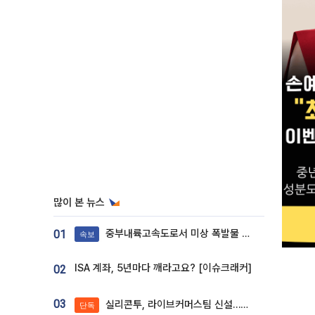
많이 본 뉴스
중부내륙고속도로서 미상 폭발물 발견
01
속보
ISA 계좌, 5년마다 깨라고요? [이슈크래커]
02
03
실리콘투, 라이브커머스팀 신설…K뷰티 ‘글로벌 판매망’ 확대[K뷰티 라방戰]
단독