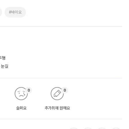
#바이오
주행
 눈길
0
0
슬퍼요
추가취재 원해요