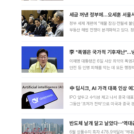
최근 상법·자본시장법 개정으로 기업 지
세금 꺼낸 정부에…오세훈 서울시장
정부 세제 개편에 “매물 잠김·전월세 불
부동산 해법 전쟁이 본격화하고 있다. 
드를 꺼내자 서울시는 전·월세 부담만 
李 "폭염은 국가적 기후재난"…냉
이재명 대통령은 6일 사상 최악의 폭염
안전 등 인명 피해를 막는 데 모든 행
인프라 확충 계획을 내년도 예산안에 반
中 딥시크, AI 가격 대폭 인상 
IPO 앞두고 수익성 제고 나서 중국 대표
그동안 ‘초저가 전략’으로 미국과 중국
가된다. 블룸버그통신에 따르면 딥시크는
반도체 날개 달고 날았다⋯'역대급
6월 상품수지 흑자 478.9억달러 '역대