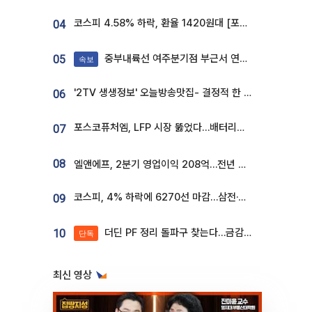
코스피 4.58% 하락, 환율 1420원대 [포토]
04
중부내륙선 여주분기점 부근서 연이은 추돌사고 발생
05
속보
'2TV 생생정보' 오늘방송맛집- 결정적 한 수, 3종 메밀면! 메밀 소바 맛집 '의○○○○'
06
포스코퓨처엠, LFP 시장 뚫었다…배터리사와 대규모 장기 공급 합의
07
08
엘앤에프, 2분기 영업이익 208억…전년 比 흑자전환
코스피, 4% 하락에 6270선 마감…삼전·SK하닉 '와르르' 각각 6%·10%대 급락
09
더딘 PF 정리 돌파구 찾는다…금감원, 1년 반 만에 매각설명회 재개
10
단독
최신 영상