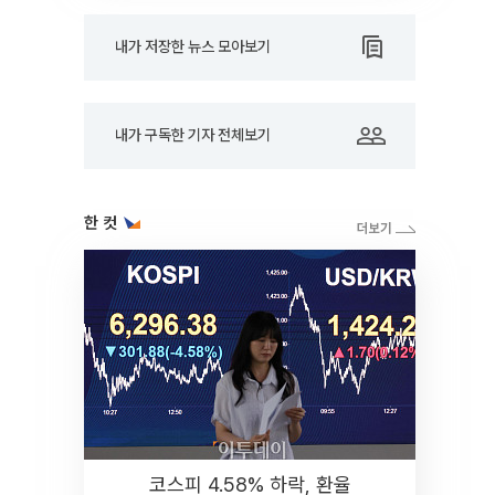
내가 저장한 뉴스 모아보기
내가 구독한 기자 전체보기
한 컷
코스피 4.58% 하락, 환율