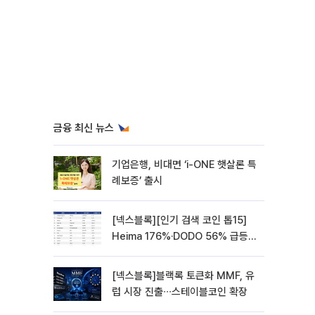
금융 최신 뉴스
기업은행, 비대면 ‘i-ONE 햇살론 특
례보증’ 출시
[넥스블록][인기 검색 코인 톱15]
Heima 176%·DODO 56% 급등…
대형주 속 고변동 알트 부각
[넥스블록]블랙록 토큰화 MMF, 유
럽 시장 진출∙∙∙스테이블코인 확장