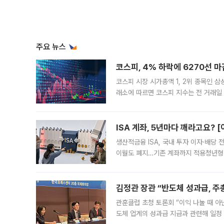
주요 뉴스
코스피, 4% 하락에 6270선 마
코스피 시장 시가총액 1, 2위 종목인 
래소에 따르면 코스피 지수는 전 거래일 대
1.81% 내린 6478.75에 출발한 코
다. 이날 오전
ISA 계좌, 5년마다 깨라고요? 
생산적금융 ISA, 국내 투자 이자·배당
이월도 폐지…기존 계좌까지 적용청년형 
는 5년마다 계좌를 해지하라는 건가요?”
편을
김정관 장관 “반도체 성과급, 
관훈클럽 초청 토론회 “이익 나눌 때 아
도체 업계의 성과급 지급과 관련해 일정