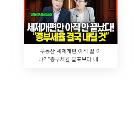
부동산 세제개편 아직 끝 아
냐? "종부세율 발표보다 내릴
것" 장기거주·양도세 전망 I 집
땅지성 I 김인만, 진미윤