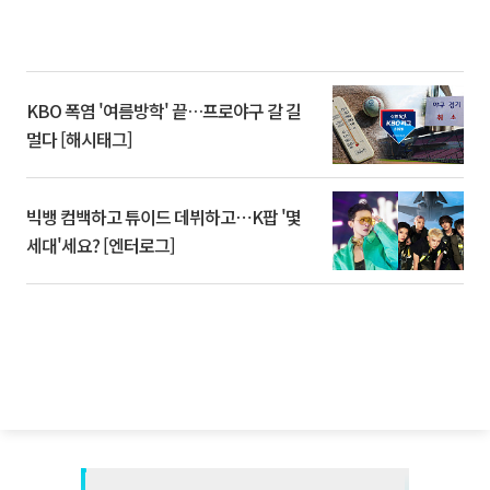
KBO 폭염 '여름방학' 끝…프로야구 갈 길
멀다 [해시태그]
빅뱅 컴백하고 튜이드 데뷔하고⋯K팝 '몇
세대'세요? [엔터로그]