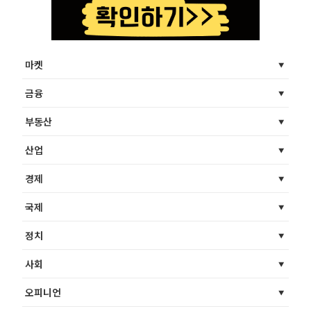
마켓
금융
부동산
산업
경제
국제
정치
사회
오피니언