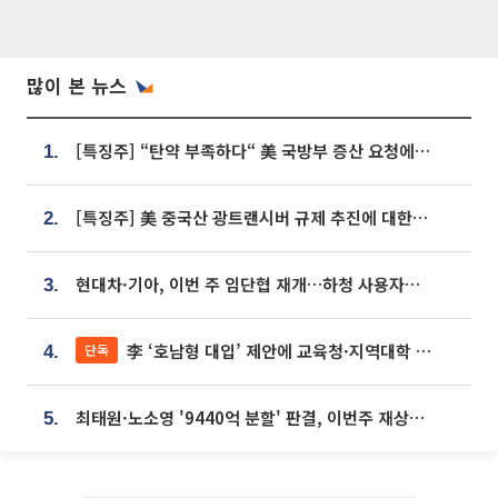
많이 본 뉴스
[특징주] “탄약 부족하다“ 美 국방부 증산 요청에⋯국내 방산주 급등세
1.
[특징주] 美 중국산 광트랜시버 규제 추진에 대한광통신 등 광통신株 강세
2.
현대차·기아, 이번 주 임단협 재개…하청 사용자성 재심도 ‘변수’
3.
李 ‘호남형 대입’ 제안에 교육청·지역대학 서·논술형 입시 연계 '착수'
단독
4.
최태원·노소영 '9440억 분할' 판결, 이번주 재상고 여부 주목
5.