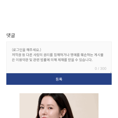
댓글
0 / 300