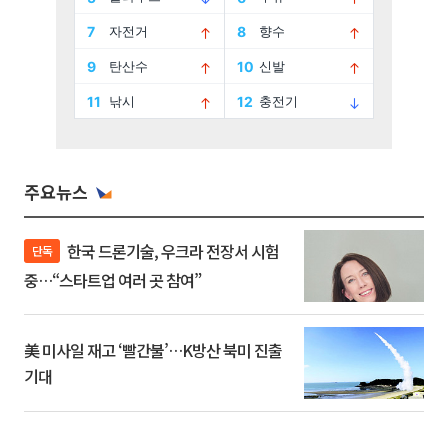
주요뉴스
한국 드론기술, 우크라 전장서 시험
단독
중…“스타트업 여러 곳 참여”
美 미사일 재고 ‘빨간불’…K방산 북미 진출
기대