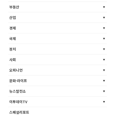
부동산
산업
경제
국제
정치
사회
오피니언
문화·라이프
뉴스발전소
이투데이TV
스페셜리포트