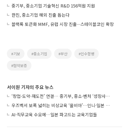
중기부, 중소기업 기술혁신 R&D 156억원 지원
한진, 중소기업 해외 진출 돕는다
블랙록 토큰화 MMF, 유럽 시장 진출∙∙∙스테이블코인 확장
#기보
#중소기업
#부산
#인수합병
#협약보증
서이원 기자의 주요 뉴스
‘창업-도약-재도전’ 연결… 중기부, 중소·벤처 ‘성장사다리’ 짓는다
우즈벡서 보폭 넓히는 비상교육 ‘올비아’…인니·일본 진출 타진
AI·직무교육 수요에…일본 파고드는 교육기업들