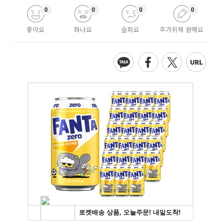
0
0
0
0
좋아요
화나요
슬퍼요
추가취재 원해요