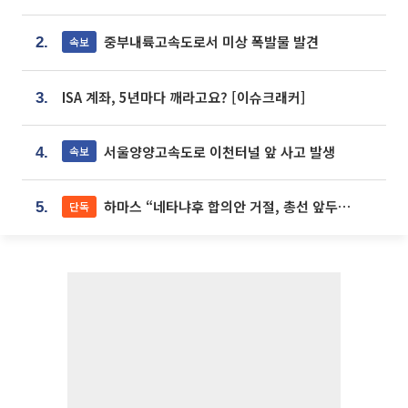
중부내륙고속도로서 미상 폭발물 발견
속보
2.
ISA 계좌, 5년마다 깨라고요? [이슈크래커]
3.
서울양양고속도로 이천터널 앞 사고 발생
속보
4.
하마스 “네타냐후 합의안 거절, 총선 앞두고 시간 끌기”
단독
5.