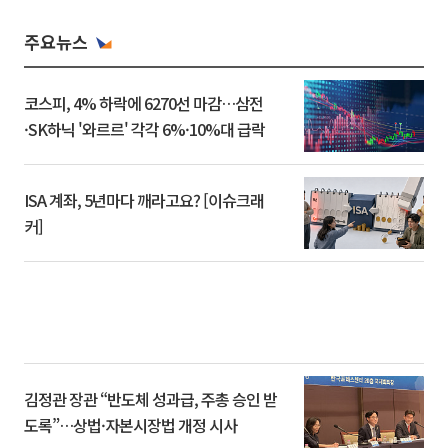
주요뉴스
코스피, 4% 하락에 6270선 마감…삼전
·SK하닉 '와르르' 각각 6%·10%대 급락
ISA 계좌, 5년마다 깨라고요? [이슈크래
커]
김정관 장관 “반도체 성과급, 주총 승인 받
도록”…상법·자본시장법 개정 시사