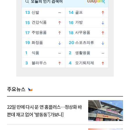
주요뉴스
22일 만에 다시 문 연 홈플러스…정상화 바
쁜데 재고 없어 ‘발동동’[가보니]