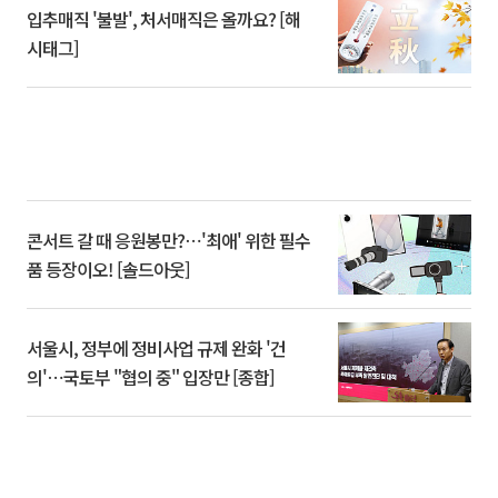
입추매직 '불발', 처서매직은 올까요? [해
시태그]
콘서트 갈 때 응원봉만?⋯'최애' 위한 필수
품 등장이오! [솔드아웃]
서울시, 정부에 정비사업 규제 완화 '건
의'⋯국토부 "협의 중" 입장만 [종합]