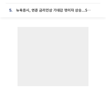
뉴욕증시, 연준 금리인상 기대감 꺾이자 상승...S&P500 사상 최고치 [종합]
5.