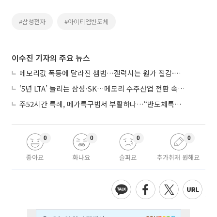
#삼성전자
#아이티엠반도체
이수진 기자의 주요 뉴스
메모리값 폭등에 달라진 셈법…갤럭시는 원가 절감·아이폰은 서비스 확대
‘5년 LTA’ 늘리는 삼성·SK…메모리 수주산업 전환 속 다른 셈법
주52시간 특례, 메가특구법서 부활하나…“반도체특별법 담겨야”
0
0
0
0
좋아요
화나요
슬퍼요
추가취재 원해요