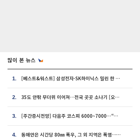
많이 본 뉴스
[베스트&워스트] 삼성전자·SK하이닉스 밀린 한 주…상상인증권은 85% 급등
1.
35도 안팎 무더위 이어져…전국 곳곳 소나기 [오늘 날씨]
2.
[주간증시전망] 다음주 코스피 6000~7000⋯“外人 수급은 정책이 변수”
3.
동해안은 시간당 80㎜ 폭우, 그 외 지역은 폭염…‘극과 극 날씨’
4.