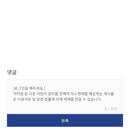
댓글
0 / 300