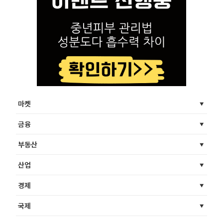
마켓
금융
부동산
산업
경제
국제