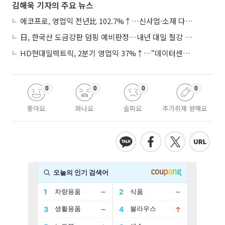
김해욱 기자의 주요 뉴스
에코프로, 영업익 전년比 102.7%↑…신사업·소재 다각화 박차
日, 한국산 도금강판 덤핑 예비판정…내년 대일 철강 수출 ‘빨간불’
HD현대일렉트릭, 2분기 영업익 37%↑…“데이터센터 사업, 새로운 성장 축”
0
0
0
0
좋아요
화나요
슬퍼요
추가취재 원해요