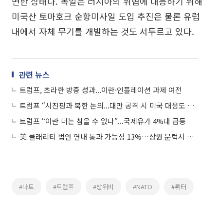
면한 상태다. 독일은 러시아의 위협에 대응하기 위해
미국산 토마호크 순항미사일 도입 추진은 물론 유럽
내에서 자체 무기를 개발하는 것도 서두르고 있다.
관련 뉴스
트럼프, 초라한 방중 성과...이란·인플레이션 과제 여전
트럼프 “시진핑과 북한 논의...대만 공격 시 미국 대응도 물어”
트럼프 “이란 더는 참을 수 없다”...국제유가 4%대 급등
美 클래리티 법안 연내 통과 가능성 13%…상원 문턱서 제동
#나토
#트럼프
#방위비
#NATO
#뤼터