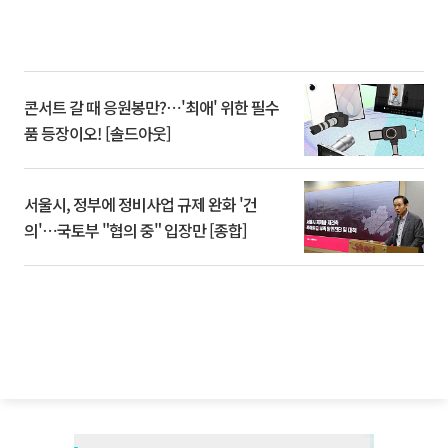
콘서트 갈 때 응원봉만?⋯'최애' 위한 필수
품 등장이오! [솔드아웃]
서울시, 정부에 정비사업 규제 완화 '건
의'⋯국토부 "협의 중" 입장만 [종합]