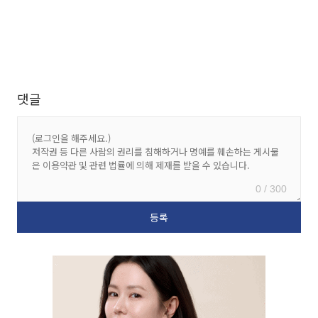
댓글
0 / 300