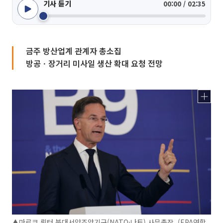
기사 듣기
00:00 / 02:35
금주 방산업계 관계자 총소집
방공ㆍ장거리 미사일 생산 확대 요청 전망
▲마르크 뤼터 북대서양조약기구(NATO·나토) 사무총장. (EPA연합