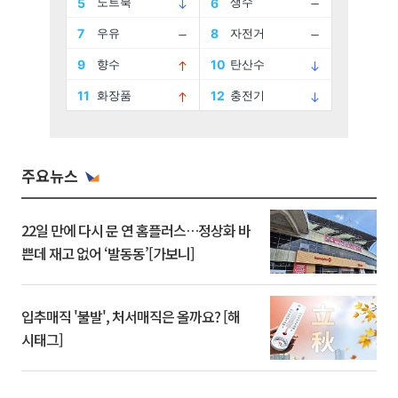
주요뉴스
22일 만에 다시 문 연 홈플러스…정상화 바
쁜데 재고 없어 ‘발동동’[가보니]
입추매직 '불발', 처서매직은 올까요? [해
시태그]