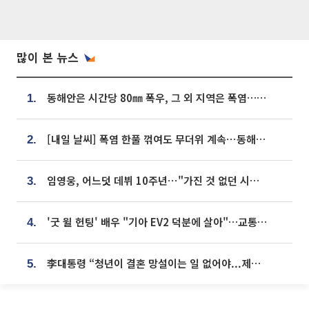
많이 본 뉴스
동해안은 시간당 80㎜ 폭우, 그 외 지역은 폭염…‘극과 극 날씨’
1.
[내일 날씨] 폭염 한풀 꺾여도 무더위 계속⋯동해안 이틀 연속 비
2.
임영웅, 어느덧 데뷔 10주년⋯"가진 것 없던 시절, 내 앞엔 20명의 팬뿐"
3.
'굿 윌 헌팅' 배우 "기아 EV2 덕분에 살아"…교통사고 후 안전성 극찬
4.
李대통령 “청년이 결혼 망설이는 일 없어야...제도상 불이익 조사”
5.