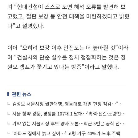
며 “현대건설이 스스로 도면 해석 오류를 발견해 보
고했고, 철판 보강 등 안전 대책을 마련하겠다고 밝혔
다”고 설명했다.
이어 “오히려 보강 이후 안전도는 더 높아질 것”이라
며 “건설사의 단순 실수를 정치 쟁점화하는 것은 정
원오 캠프가 쫓기고 있다는 방증”이라고 말했다.
관련 뉴스
김성보 서울시장 권한대행, 영동대로 개발 현장 점검⋯"보강 안전관리 최우선"
서울 청약 광풍, 경쟁률 107대 1 달해⋯'흑석·신길·노량진' 상반기 분양 가세
기약 없는 서울시장 후보 양자 토론⋯최근 5번은 공식 선거 운동 전후 성사
‘아파도 집에서 늙고 싶어…’ 고령 가구 40%가 노후 주택