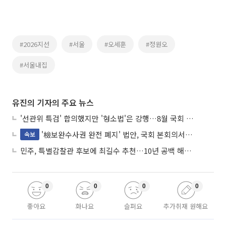
#2026지선
#서울
#오세훈
#정원오
#서울내집
유진의 기자의 주요 뉴스
'선관위 특검' 합의했지만 '형소법'은 강행…8월 국회 '입법 2차전' 예고
'檢보완수사권 완전 폐지' 법안, 국회 본회의서 민주당 주도 통과
속보
민주, 특별감찰관 후보에 최길수 추천…10년 공백 해소 속도
0
0
0
0
좋아요
화나요
슬퍼요
추가취재 원해요