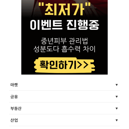
마켓
금융
부동산
산업