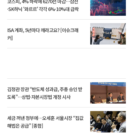
코스피, 4% 하락에 6270선 마감…삼전
·SK하닉 '와르르' 각각 6%·10%대 급락
ISA 계좌, 5년마다 깨라고요? [이슈크래
커]
김정관 장관 “반도체 성과급, 주총 승인 받
도록”…상법·자본시장법 개정 시사
세금 꺼낸 정부에…오세훈 서울시장 “집값
해법은 공급” [종합]