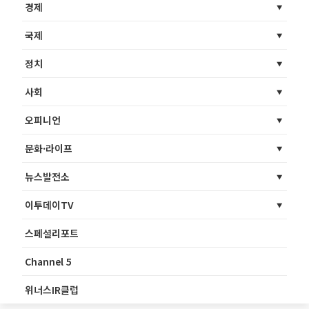
경제
국제
정치
사회
오피니언
문화·라이프
뉴스발전소
이투데이TV
스페셜리포트
Channel 5
위너스IR클럽