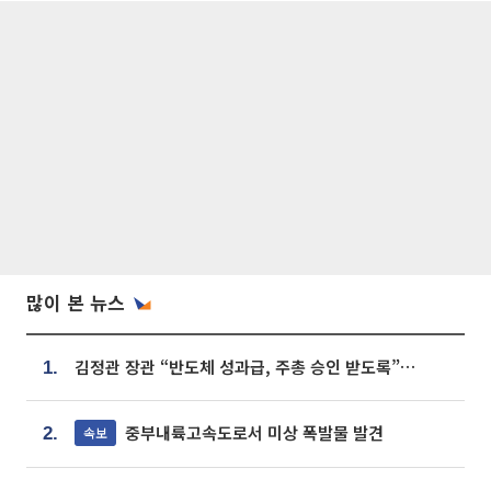
많이 본 뉴스
김정관 장관 “반도체 성과급, 주총 승인 받도록”…상법·자본시장법 개정 시사
1.
중부내륙고속도로서 미상 폭발물 발견
속보
2.