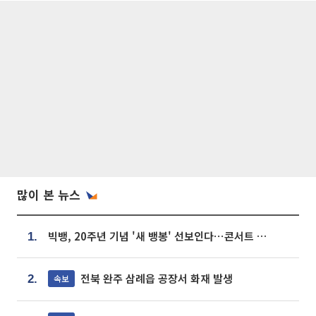
많이 본 뉴스
빅뱅, 20주년 기념 '새 뱅봉' 선보인다⋯콘서트 앞두고 팝업 개최
1.
전북 완주 삼례읍 공장서 화재 발생
속보
2.