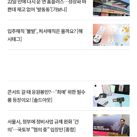
22일 만에 다시 문 연 홈플러스…정상화 바
쁜데 재고 없어 ‘발동동’[가보니]
입추매직 '불발', 처서매직은 올까요? [해
시태그]
콘서트 갈 때 응원봉만?⋯'최애' 위한 필수
품 등장이오! [솔드아웃]
서울시, 정부에 정비사업 규제 완화 '건
의'⋯국토부 "협의 중" 입장만 [종합]