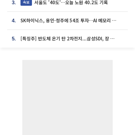
서울도 '40도'…오늘 노원 40.2도 기록
속보
3.
SK하이닉스, 용인·청주에 54조 투자…AI 메모리 생산기지 키운다
4.
[특징주] 반도체 온기 탄 2차전지...삼성SDI, 장 초반 7% 넘게 껑충
5.