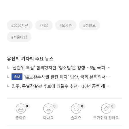
#2026지선
#서울
#오세훈
#정원오
#서울내집
유진의 기자의 주요 뉴스
'선관위 특검' 합의했지만 '형소법'은 강행…8월 국회 '입법 2차전' 예고
'檢보완수사권 완전 폐지' 법안, 국회 본회의서 민주당 주도 통과
속보
민주, 특별감찰관 후보에 최길수 추천…10년 공백 해소 속도
0
0
0
0
좋아요
화나요
슬퍼요
추가취재 원해요