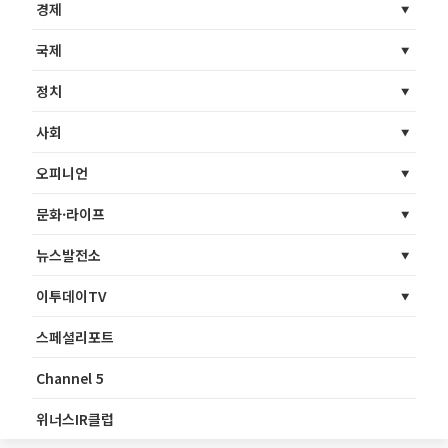
경제
국제
정치
사회
오피니언
문화·라이프
뉴스발전소
이투데이TV
스페셜리포트
Channel 5
위너스IR클럽