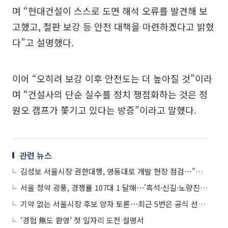
며 “현대건설이 스스로 도면 해석 오류를 발견해 보
고했고, 철판 보강 등 안전 대책을 마련하겠다고 밝혔
다”고 설명했다.
이어 “오히려 보강 이후 안전도는 더 높아질 것”이라
며 “건설사의 단순 실수를 정치 쟁점화하는 것은 정
원오 캠프가 쫓기고 있다는 방증”이라고 말했다.
관련 뉴스
김성보 서울시장 권한대행, 영동대로 개발 현장 점검⋯"보강 안전관리 최우선"
서울 청약 광풍, 경쟁률 107대 1 달해⋯'흑석·신길·노량진' 상반기 분양 가세
기약 없는 서울시장 후보 양자 토론⋯최근 5번은 공식 선거 운동 전후 성사
‘경험 無도 환영’ 첫 일자리 도전 설명서