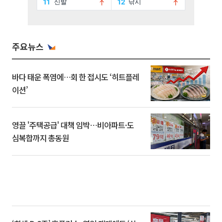
주요뉴스
바다 태운 폭염에…회 한 접시도 ‘히트플레
이션’
영끌 '주택공급' 대책 임박⋯비아파트·도
심복합까지 총동원