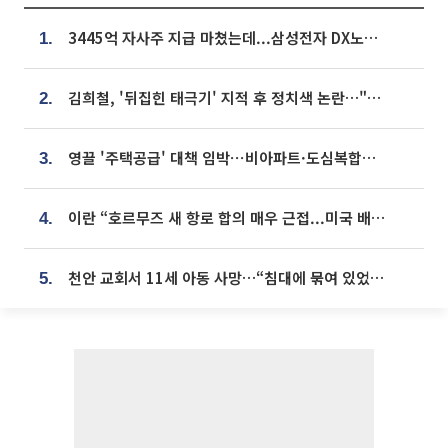
3445억 자사주 지급 마쳤는데...삼성전자 DX노조, 뒤늦은 '떼쓰기 집회'
1.
김희철, '뒤집힌 태극기' 지적 후 정치색 논란…"좌우 떠나 우리나라 국기"
2.
영끌 '주택공급' 대책 임박⋯비아파트·도심복합까지 총동원
3.
이란 “호르무즈 새 항로 합의 매우 근접...미국 배상 먼저”
4.
천안 교회서 11세 아동 사망…“침대에 묶여 있었다” 진술 확보
5.