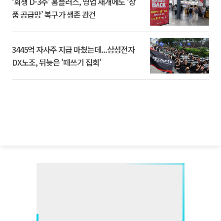
‘회생 D-3주’ 홈플러스, 영업 재개에도 ‘상
품 공급망’ 복구가 생존 관건
3445억 자사주 지급 마쳤는데...삼성전자
DX노조, 뒤늦은 '떼쓰기 집회'