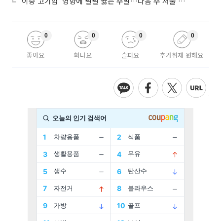
'이중 고기압' 영향에 펄펄 끓는 주말…다음 주 서울 포함 서쪽이 더 덥다
0
0
0
0
좋아요
화나요
슬퍼요
추가취재 원해요