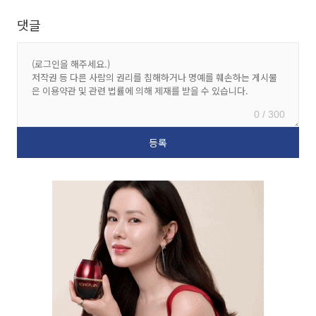
댓글
0 / 300