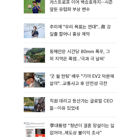
카스트로프 이어 백승호까지⋯시즌
앞둔 유럽파 부상 변수
추미애 "우리 목표는 연대"…故 강
일출 할머니 흉상 제막
동해안은 시간당 80㎜ 폭우, 그
외 지역은 폭염…‘극과 극 날씨’
'굿 윌 헌팅' 배우 "기아 EV2 덕분에
살아"…교통사고 후 안전성 극찬
직원 데리고 등산가는 글로벌 CEO
들⋯이유 있었네
李대통령 “청년이 결혼 망설이는 일
없어야...제도상 불이익 조사”