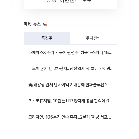
시장 '이번엔?' [포토]
마켓 뉴스
특징주
투자전략
스페이스X 주가 반등에 관련주 ‘껑충’⋯스피어 18%ㆍ에이치브이엠 12%↑
반도체 온기 탄 2차전지...삼성SDI, 장 초반 7% 넘게 껑충
美 태양광 관세 반사이익 기대감에 한화솔루션 20%대·OCI홀딩스 14%대 급등
포스코퓨처엠, 19만톤 LFP 양극재 공급 합의에 9%대 강세
고려아연, 106분기 연속 흑자...2분기 '어닝 서프라이즈'에 장 초반 12%대 강세