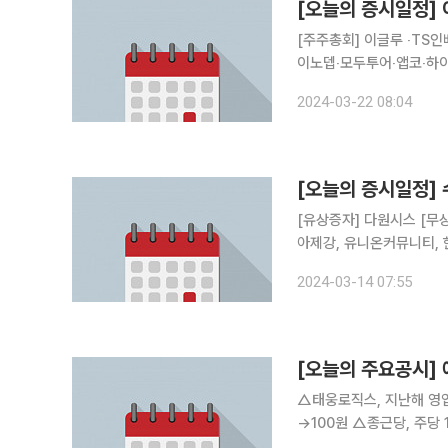
[오늘의 증시일정]
[주주총회] 이글루 ‧T
이노뎁‧모두투어‧앱코‧하
울옥션‧이엠텍‧오이솔루션
2024-03-22 08:04
탈‧대륙제관‧노랑풍선‧일
[오늘의 증시일정]
[유상증자] 다원시스 [무상증자] 프롬바이오 [상호변경] 수성샐바시온(→수성웹툰) [주주총회] 세
아제강, 유니온커뮤니티, 
앤씨, 진양산업 [감사보고서 제출시한] BYC, DB손해보험 , DL , DN오토모티브 , HS애드,
2024-03-14 07:55
KISCO홀딩스, KPX홀딩
[오늘의 주요공시]
△태웅로직스, 지난해 영업
→100원 △종근당, 주당
2492억 규모 사상공원 