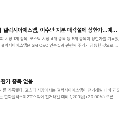
께 유가증권시장에서 거래를 시작한다. 확정 공모가는 3만9000원이다.
터 9시에 공모가의 90∼200% 사이
[급등락주 짚어보기] 갤럭시아에스엠, 이수만 지분 매각설에 상한가…에스에이엠티는 삼성전자 사업권 획득에 '상'
피 시장 1개 종목, 코스닥 시장 4개 종목 등 5개 종목이 상한가를 기록했
 풀
인먼트 최대주주 이수만이 갤럭시아에스엠
로 알려지고 있다. SM C&C 지분
 하한가 종목 없음
스엠이 전거래일 대비 715
서는 한화플러스제2호스팩이 전거래일 대비 1,200원(+30.00%) 오른
,