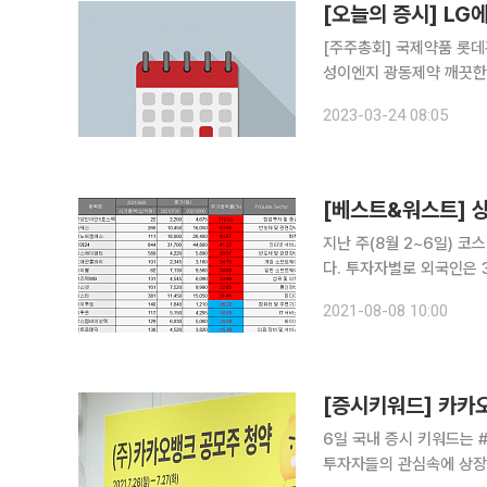
[오늘의 증시] L
[주주총회] 국제약품 롯데
성이엔지 광동제약 깨끗
링 동방아그로 삼화전기 
2023-03-24 08:05
자 시디즈 풍산 삼양홀딩
[베스트&워스트] 상
지난 주(8월 2~6일) 코스
다. 투자자별로 외국인은 3
아치웠다. ◇상상인이안1호스팩, 비투앤 합병 소식에 112.50% 상승 8일 금융정보업체 에프앤가이
2021-08-08 10:00
드에 따르면 상상인이안1호
[증시키워드] 카카오
6일 국내 증시 키워드는 #
투자자들의 관심속에 상장