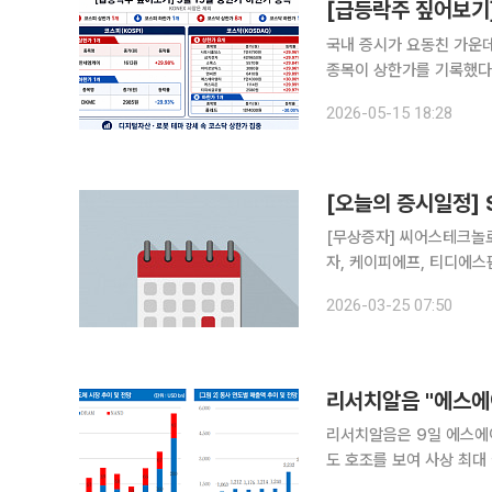
국내 증시가 요동친 가운
종목이 상한가를 기록했다.
드는 하한가로 급락했다. 15일 코스피 시장에서 상한가를 기록한 종목은 한세엠케이다. 한세엠케이
2026-05-15 18:28
는 전 거래일 대비 29.9
[오늘의 증시일정]
[무상증자] 씨어스테크놀로지 [감자] 케이이엠텍 [상호변경] 페니트리움바이오 [주
자, 케이피에프, 티디에스
프트랩, 유진스팩11호, K
2026-03-25 07:50
디앤디, 키다리스튜디오, 
리서치알음은 9일 에스에이
도 호조를 보여 사상 최대 실적과 
계열사의 반도체(메모리, 비메모