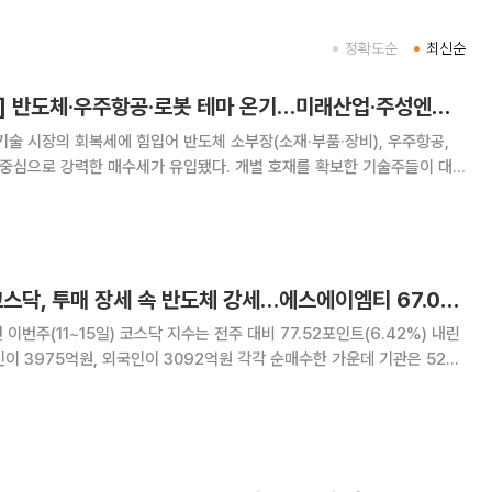
정확도순
최신순
[급등락주 짚어보기] 반도체·우주항공·로봇 테마 온기…미래산업·주성엔지니어링 등 '上'
기술 시장의 회복세에 힘입어 반도체 소부장(소재·부품·장비), 우주항공,
 중심으로 강력한 매수세가 유입됐다. 개별 호재를 확보한 기술주들이 대
력을 주도했다. 18일 코스피 시장에서 상한가를 기록한
 미래산업이다. 미래산업은 전 거래일 대비 29.88%
[베스트&워스트] 코스닥, 투매 장세 속 반도체 강세…에스에이엠티 67.06%↑
이번주(11~15일) 코스닥 지수는 전주 대비 77.52포인트(6.42%) 내린
개인이 3975억원, 외국인이 3092억원 각각 순매수한 가운데 기관은 5253
주간 내내 약세 흐름을 이어간 가운데 15일에는 61.27포인트(5.14%)
다. 단기 급