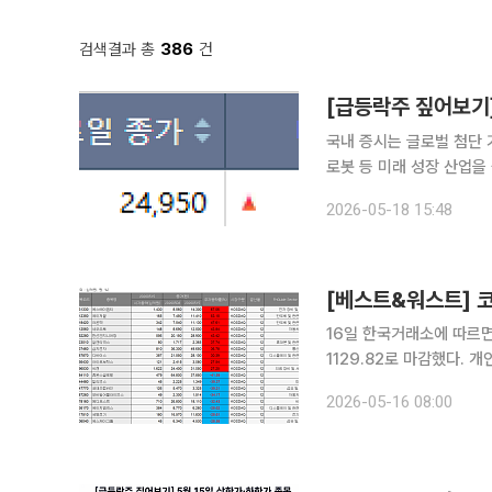
검색결과 총
386
건
국내 증시는 글로벌 첨단 
로봇 등 미래 성장 산업을
거 가격제한폭까지 치솟으며 시장의 상승 동
2026-05-18 15:48
종목은
16일 한국거래소에 따르면 
1129.82로 마감했다. 
억원 순매도했다. 코스닥은 
2026-05-16 08:00
급락하며 1130선까지 밀렸