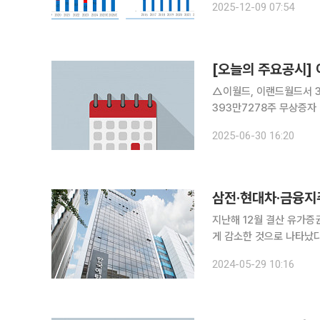
2025-12-09 07:54
내외로 유통하는 대리점을
[오늘의 주요공시]
△이월드, 이랜드월드서 320억 차입 △토마토시스템, 조길주 신
393만7278주 무상증자 결정...1주당 0.5주 △티웨이
종대 전무 발탁 △제이에스링크, 이준영 단독 대표체제로 변경 △한주에이알티, 단기차입금 30억
2025-06-30 16:20
원 증가 결정 △
지난해 12월 결산 유가증
게 감소한 것으로 나타났다
기아, 금융지주사, 통신사
2024-05-29 10:16