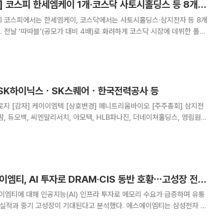
[급등락주 짚어보기] 코스피 한세엠케이 1개·코스닥 사토시홀딩스 등 8개 ‘上’…전날 ‘따따블’ 폴레드는 ↓
데 코스피에서는 한세엠케이, 코스닥에서는 사토시홀딩스·삼지전자 등 8개
 전날 ‘따따블’(공모가 대비 4배)로 화려하게 코스닥 시장에 데뷔한 폴레
8% 오른 1613원에 거래를 마감했다
 SK하이닉스ㆍSK스퀘어ㆍ한국전력공사 등
주총회] 삼지전
팜, 듀오백, 씨엔알리서치, 아모텍, HLB파나진, 더네이쳐홀딩스, 영림원소
C산업, 위월드, 영풍, 산일전기, 한컴라이프케어, 케이비아이동국실업, SK
SK하이닉스, 태양금속공업,
리서치알음 "에스에이엠티, AI 투자로 DRAM·CIS 동반 호황⋯고성장 전망"
엠티에 대해 인공지능(AI) 인프라 투자로 메모리 수요가 급증하며 유통
중기 고성장이 기대된다고 분석했다. 에스에이엠티는 삼성전자 및
리, CIS 등)와 정보기술(IT) 부품(Power IC, LED, OLED 등)을 국