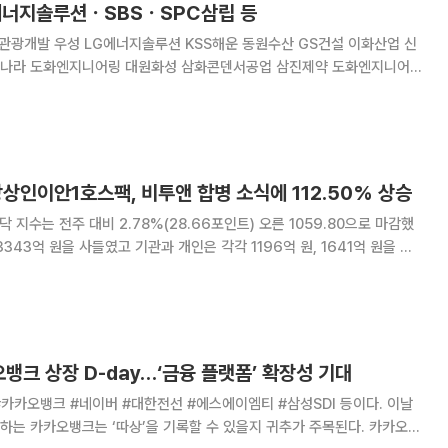
G에너지솔루션ㆍSBSㆍSPC삼립 등
관광개발 우성 LG에너지솔루션 KSS해운 동원수산 GS건설 이화산업 신
한나라 도화엔지니어링 대원화성 삼화콘덴서공업 삼진제약 도화엔지니어
삼화전자공업 풍산홀딩스 HL만도 일동홀딩스 일동제약 HL만도 아남전
스 대원강업 삼화페인트공업 퍼시스 우리금융지주 제일파마홀딩스 동
상인이안1호스팩, 비투앤 합병 소식에 112.50% 상승
닥 지수는 전주 대비 2.78%(28.66포인트) 오른 1059.80으로 마감했
343억 원을 사들였고 기관과 개인은 각각 1196억 원, 1641억 원을 팔
스팩은 전주 대비 1
뱅크 상장 D-day…‘금융 플랫폼’ 확장성 기대
카카오뱅크 #네이버 #대한전선 #에스에이엠티 #삼성SDI 등이다. 이날
하는 카카오뱅크는 ‘따상’을 기록할 수 있을지 귀추가 주목된다. 카카오뱅