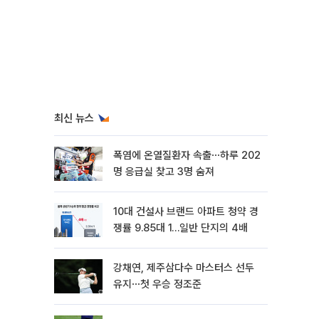
최신 뉴스
폭염에 온열질환자 속출⋯하루 202
명 응급실 찾고 3명 숨져
10대 건설사 브랜드 아파트 청약 경
쟁률 9.85대 1…일반 단지의 4배
강채연, 제주삼다수 마스터스 선두
유지⋯첫 우승 정조준