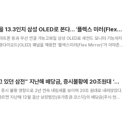
업익 535억…전년비 32%↓ △코리아에프
작은 스마트폰 화면을 13.3인치 삼성 OLED로 본다… '플렉스 미러(Flex Mirror)' 아마존 상륙
마트폰 등과 무선 연결 가능고화질 삼성 OLED로 세컨드 모니터 기능까지
오드(OLED) 패널을 채용한 '플렉스미러(Flex Mirror)'가 아마존
 스마트폰과 노트북 등의 화면을 보다 크고 선명한 화질의 OLED 화면으
로 즐길 수 있는 휴대용 모니터 제품이다. 11일 관련 업계
“배당금 1위는? 믿고 있던 삼전” 지난해 배당금, 증시불황에 20조원대 ‘폭삭’
증시 불황 영향으로 2년 연속 내림세를 보이며 20조 원대로 내려앉았다.
르면 지난해 12월 결산 상장법인(유가증권·코스닥)의 배당금(주식·현금
21년(2조348억 원)보다 6.7% 감소한 28조5282억 원으로 나타났다.
년 34조7827억 원을 기