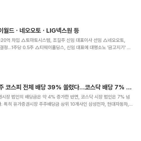
 역할을 수행하고 있다
 이월드ㆍ네오오토ㆍLIG넥스원 등
임 대표이사 선임 △네오오토,
홀딩스, 신임 대표에 대명소노 '금고지기' 서
이엘피, 42억 원 규모 디스플레이
삼전·현대차·금융지주 코스피 전체 배당 39% 쏠렸다…코스닥 배당 7% 넘게↓
권시장 법인의 배당금은 약 4% 증가한 반면, 코스닥 시장 법인은 7% 넘
. 특히 유가증권시장 주주배당금 상위 10개사인 삼성전자, 현대자동차,
 등이 전체 코스피 배당총액의 39%를 차지하는 등 시총 상위 기업 위주로
배당 쏠림 현상이 지속하고 있다. 29일 한국예탁결제원이