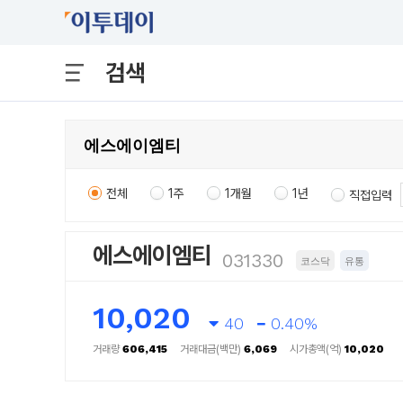
검색
전체
1주
1개월
1년
직접입력
에스에이엠티
031330
코스닥
유통
10,020
40
0.40%
거래량
606,415
거래대금(백만)
6,069
시가총액(억)
10,020