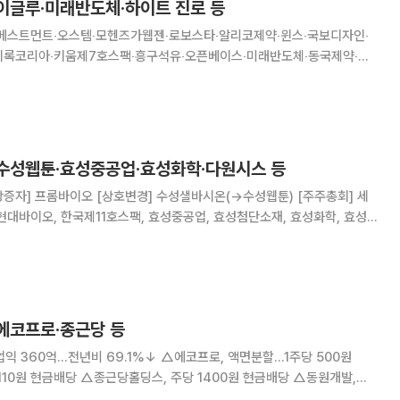
 이글루·미래반도체·하이트 진로 등
S인베스트먼트‧오스템‧모헨즈가웹젠‧로보스타‧알리코제약‧윈스‧국보디자인‧
이록코리아‧키움제7호스팩‧흥구석유‧오픈베이스‧미래반도체‧동국제약‧서
‧한국경제TV‧엔에이치스팩26호‧엔에이치스팩30호‧피피아이‧서연탑메
지테크‧아가방컴퍼니‧자연과환경‧이수앱지스‧동일금속‧유라테크‧
 수성웹툰·효성중공업·효성화학·다원시스 등
현대바이오, 한국제11호스팩, 효성중공업, 효성첨단소재, 효성화학, 효성티
스, NI
 에코프로·종근당 등
익 360억…전년비 69.1%↓ △에코프로, 액면분할…1주당 500원
 110원 현금배당 △종근당홀딩스, 주당 1400원 현금배당 △동원개발,
공사 도급계약 △대명에너지, 지난해 영업익 167억…전년비 34.5%↓ △