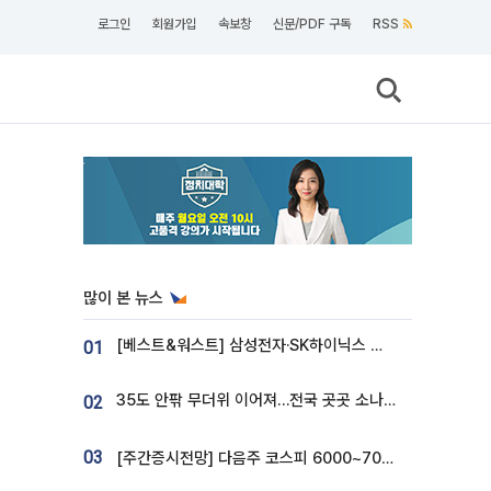
로그인
회원가입
속보창
신문/PDF 구독
RSS
많이 본 뉴스
[베스트&워스트] 삼성전자·SK하이닉스 밀린 한 주…상상인증권은 85% 급등
01
35도 안팎 무더위 이어져…전국 곳곳 소나기 [오늘 날씨]
02
03
[주간증시전망] 다음주 코스피 6000~7000⋯“外人 수급은 정책이 변수”