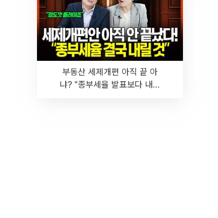
부동산 세제개편 아직 끝 아
냐? "종부세율 발표보다 내릴
것" 장기거주·양도세 전망 I 집
땅지성 I 김인만, 진미윤