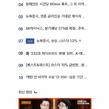
동해안은 시간당 80㎜ 폭우, 그 외 지역은 폭염…‘극과 극 날씨’
04
뉴욕증시, 연준 금리인상 기대감 꺾이자 상승...S&P500 사상 최고치 [종합]
05
SK하이닉스, 분기배당 375원 확정…주주환원책 9월로 앞당겨 발표
06
뉴욕증시, 상승...나스닥 1.3% ↑
07
속보
08
美 ‘232조 하이브리드 제재’ 임박…K-태양광, 불확실성 털고 날개 다나
[베스트&워스트] 코스닥 10% 급반등…본느, 최대주주 변경 기대에 270% 폭등
09
'개편 전 마지막 수능' D-100⋯남은 기간 성적 올릴 전략은
10
최신 영상