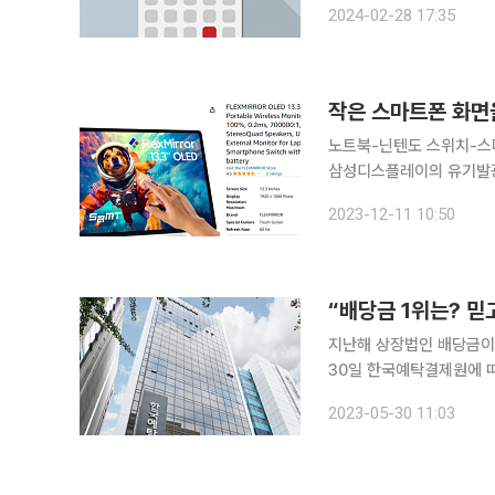
2024-02-28 17:35
에스에이엠티, 지난해 영
노트북-닌텐도 스위치-스
삼성디스플레이의 유기발광다이
에 상륙했다. 플렉스미러는
2023-12-11 10:50
지난해 상장법인 배당금이 
30일 한국예탁결제원에 따
동시배당 포함) 총액은 20
2023-05-30 11:03
상장법인 배당금은 2020