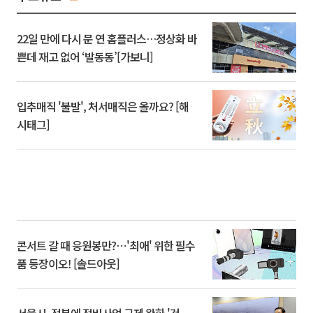
22일 만에 다시 문 연 홈플러스…정상화 바
쁜데 재고 없어 ‘발동동’[가보니]
입추매직 '불발', 처서매직은 올까요? [해
시태그]
콘서트 갈 때 응원봉만?⋯'최애' 위한 필수
품 등장이오! [솔드아웃]