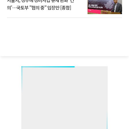
서울시, 정부에 정비사업 규제 완화 '건
의'⋯국토부 "협의 중" 입장만 [종합]