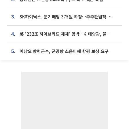
SK하이닉스, 분기배당 375원 확정…주주환원책 9월로 앞당겨 발표
3.
美 ‘232조 하이브리드 제재’ 임박…K-태양광, 불확실성 털고 날개 다나
4.
이남오 함평군수, 군공항 소음피해 함평 보상 요구
5.