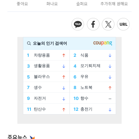
좋아요
화나요
슬퍼요
추가취재 원해요
주요뉴스