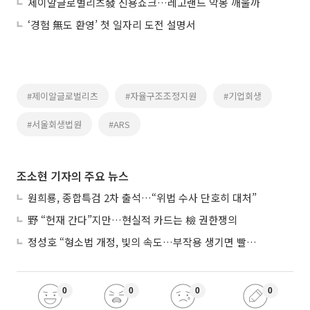
제이알글로벌리츠發 신용쇼크…레고랜드 악몽 깨울까
‘경험 無도 환영’ 첫 일자리 도전 설명서
#제이알글로벌리츠
#자율구조조정지원
#기업회생
#서울회생법원
#ARS
조소현 기자의 주요 뉴스
원희룡, 종합특검 2차 출석…“위법 수사 단호히 대처”
野 “헌재 간다”지만…현실적 카드는 檢 권한쟁의
정성호 “형소법 개정, 빛의 속도…부작용 생기면 빨리 고쳐야”
0
0
0
0