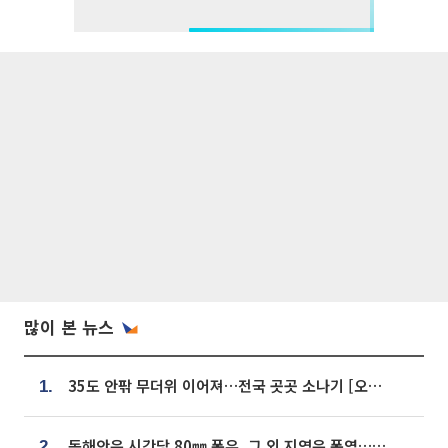
많이 본 뉴스
35도 안팎 무더위 이어져…전국 곳곳 소나기 [오늘 날씨]
1.
동해안은 시간당 80㎜ 폭우, 그 외 지역은 폭염…‘극과 극 날씨’
2.