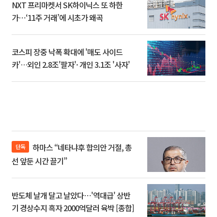
NXT 프리마켓서 SK하이닉스 또 하한
가⋯‘11주 거래’에 시초가 왜곡
코스피 장중 낙폭 확대에 '매도 사이드
카'…외인 2.8조'팔자'· 개인 3.1조 '사자'
하마스 “네타냐후 합의안 거절, 총
단독
선 앞둔 시간 끌기”
반도체 날개 달고 날았다⋯'역대급' 상반
기 경상수지 흑자 2000억달러 육박 [종합]