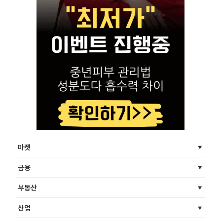
마켓
금융
부동산
산업