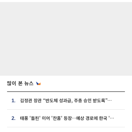
많이 본 뉴스
김정관 장관 “반도체 성과급, 주총 승인 받도록”…상법·자본시장법 개정 시사
1.
태풍 '돌핀' 이어 '찬홈' 등장…예상 경로에 한국 '한숨'
2.