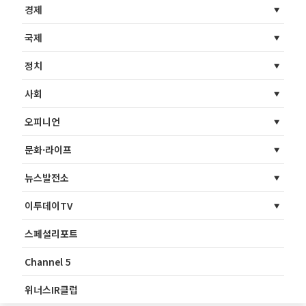
경제
국제
정치
사회
오피니언
문화·라이프
뉴스발전소
이투데이TV
스페셜리포트
Channel 5
위너스IR클럽