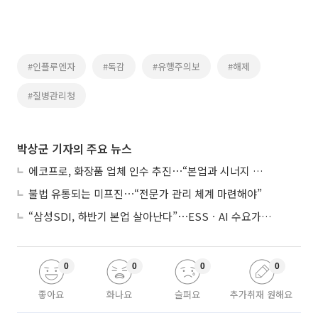
#인플루엔자
#독감
#유행주의보
#해제
#질병관리청
박상군 기자의 주요 뉴스
에코프로, 화장품 업체 인수 추진⋯“본업과 시너지 부족”
불법 유통되는 미프진⋯“전문가 관리 체계 마련해야”
“삼성SDI, 하반기 본업 살아난다”⋯ESSㆍAI 수요가 견인
0
0
0
0
좋아요
화나요
슬퍼요
추가취재 원해요