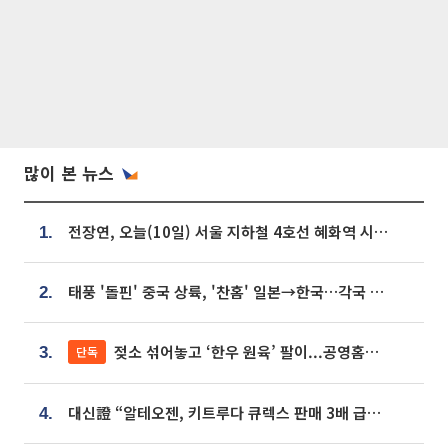
많이 본 뉴스
전장연, 오늘(10일) 서울 지하철 4호선 혜화역 시위…1호선 용산역 무정차
1.
태풍 '돌핀' 중국 상륙, '찬홈' 일본→한국…각국 기상청 예상 경로는?
2.
젖소 섞어놓고 ‘한우 원육’ 팔이...공영홈쇼핑 표기·검증 구멍
단독
3.
대신證 “알테오젠, 키트루다 큐렉스 판매 3배 급증…목표가 41만원 상향”
4.