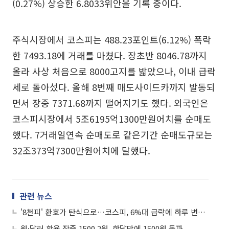
(0.27%) 상승한 6.8033위안을 기록 중이다.
주식시장에서 코스피는 488.23포인트(6.12%) 폭락
한 7493.18에 거래를 마쳤다. 장초반 8046.78까지
올라 사상 처음으로 8000고지를 밟았으나, 이내 급락
세로 돌아섰다. 올해 8번째 매도사이드카까지 발동되
면서 장중 7371.68까지 떨어지기도 했다. 외국인은
코스피시장에서 5조6195억1300만원어치를 순매도
했다. 7거래일연속 순매도로 같은기간 순매도규모는
32조373억7300만원어치에 달했다.
관련 뉴스
'8천피' 환호가 탄식으로…코스피, 6%대 급락에 하루 변동성 역대 '최대'
원·달러 환율 장중 1500.2원, 한달만에 1500원 돌파