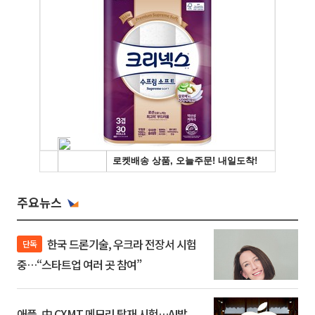
주요뉴스
한국 드론기술, 우크라 전장서 시험
단독
중…“스타트업 여러 곳 참여”
애플, 中 CXMT 메모리 탑재 시험…AI발