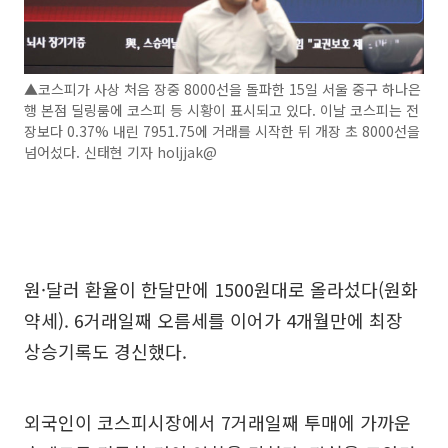
▲코스피가 사상 처음 장중 8000선을 돌파한 15일 서울 중구 하나은
행 본점 딜링룸에 코스피 등 시황이 표시되고 있다. 이날 코스피는 전
장보다 0.37% 내린 7951.75에 거래를 시작한 뒤 개장 초 8000선을
넘어섰다. 신태현 기자 holjjak@
원·달러 환율이 한달만에 1500원대로 올라섰다(원화
약세). 6거래일째 오름세를 이어가 4개월만에 최장
상승기록도 경신했다.
외국인이 코스피시장에서 7거래일째 투매에 가까운