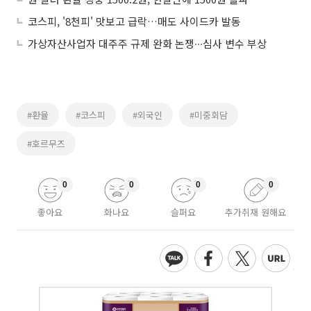
코스피, '8천피' 맛보고 급락…매도 사이드카 발동
가상자산사업자 대주주 규제 완화 논쟁∙∙∙심사 변수 부상
#환율
#코스피
#외국인
#미중회담
#호르무즈
0
0
0
0
좋아요
화나요
슬퍼요
추가취재 원해요