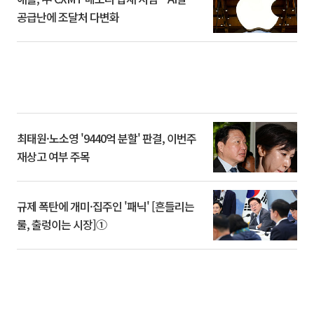
공급난에 조달처 다변화
최태원·노소영 '9440억 분할' 판결, 이번주
재상고 여부 주목
규제 폭탄에 개미·집주인 '패닉' [흔들리는
룰, 출렁이는 시장]①