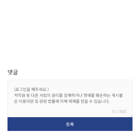
댓글
0 / 300