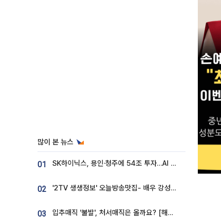
많이 본 뉴스
SK하이닉스, 용인·청주에 54조 투자…AI 메모리 생산기지 키운다
01
'2TV 생생정보' 오늘방송맛집- 배우 강성진 단골! 쌀국수ㆍ푸팟퐁 커리 맛집 '블○○○'
02
입추매직 '불발', 처서매직은 올까요? [해시태그]
03