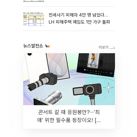
전세사기 피해자 4만 명 넘었다…
LH 피해주택 매입도 1만 가구 돌파
뉴스발전소
콘서트 갈 때 응원봉만?⋯'최
애' 위한 필수품 등장이오! [솔
드아웃]