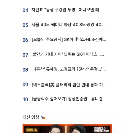
차인표 "동생 구강암 투병…떠나보낼 때 가장 힘들었다”
04
서울 40도 찍더니 하남 40.8도·광양 40.2도…전국 '펄펄'
05
[오늘의 주요공시] SK하이닉스·HLB·진에어·포스코홀딩스·네이버·대우건설 등
06
'불안과 기대 사이' 널뛰는 SK하이닉스…증권가 "HBM4·LTA 기반 펀터멘털 견고"
07
'나혼산' 류혜영, 고경표와 16년산 우정…"자취방서 부모님과 마주쳐"
08
09
[넥스블록]美 클래리티 법안 연내 통과 가능성 13%…상원 문턱서 제동
[급등락주 짚어보기] 상상인증권ㆍ유니켐 2연속, 본느 6연속 ‘상한가’⋯M&A 훈풍 분 증시
10
최신 영상