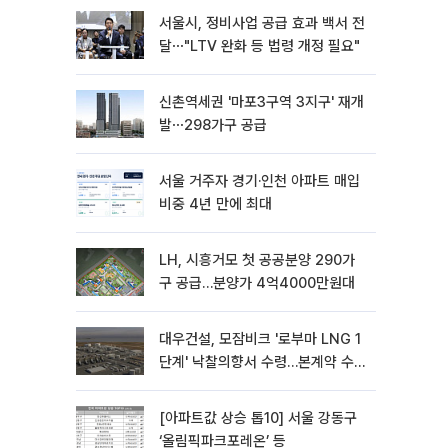
서울시, 정비사업 공급 효과 백서 전
달⋯"LTV 완화 등 법령 개정 필요"
신촌역세권 '마포3구역 3지구' 재개
발⋯298가구 공급
서울 거주자 경기·인천 아파트 매입
비중 4년 만에 최대
LH, 시흥거모 첫 공공분양 290가
구 공급…분양가 4억4000만원대
대우건설, 모잠비크 '로부마 LNG 1
단계' 낙찰의향서 수령…본계약 수
주 ‘청신호'
[아파트값 상승 톱10] 서울 강동구
‘올림픽파크포레온’ 등