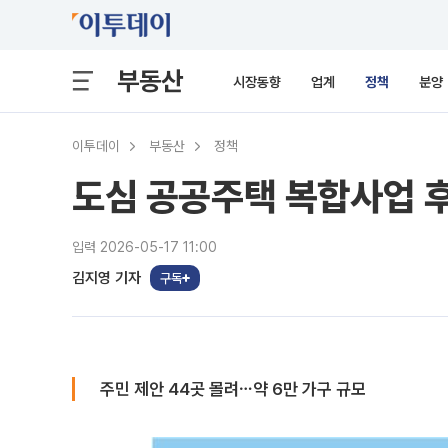
부동산
시장동향
업계
정책
분양
이투데이
부동산
정책
도심 공공주택 복합사업 후
입력 2026-05-17 11:00
김지영 기자
구독
주민 제안 44곳 몰려⋯약 6만 가구 규모