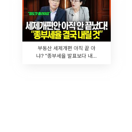
부동산 세제개편 아직 끝 아
냐? "종부세율 발표보다 내릴
것" 장기거주·양도세 전망 I 집
땅지성 I 김인만, 진미윤