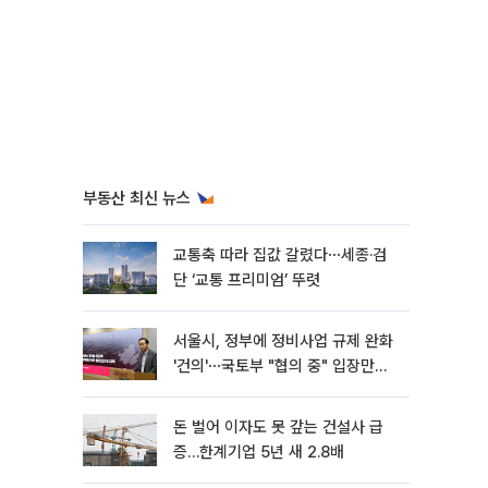
부동산 최신 뉴스
교통축 따라 집값 갈렸다⋯세종·검
단 ‘교통 프리미엄’ 뚜렷
서울시, 정부에 정비사업 규제 완화
'건의'⋯국토부 "협의 중" 입장만
[종합]
돈 벌어 이자도 못 갚는 건설사 급
증…한계기업 5년 새 2.8배