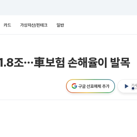
카드
가상자산/핀테크
일반
 1.8조⋯車보험 손해율이 발목
기사
구글 선호매체 추가