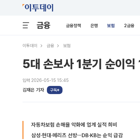
금융
금융정책
은행
보험
2금융
이투데이
금융
보험
5대 손보사 1분기 순이익
입력 2026-05-15 15:45
김재은 기자
구독
자동차보험 손해율 악화에 업계 실적 희비
삼성·현대·메리츠 선방⋯DB·KB는 순익 급감