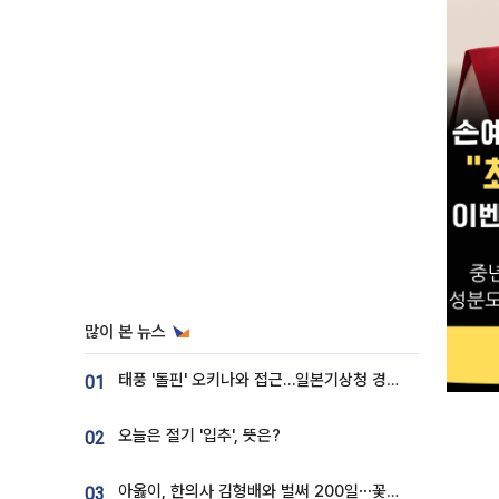
많이 본 뉴스
태풍 '돌핀' 오키나와 접근…일본기상청 경로 업데이트
01
오늘은 절기 '입추', 뜻은?
02
아옳이, 한의사 김형배와 벌써 200일⋯꽃다발 들고 "프러포즈 아냐"
03