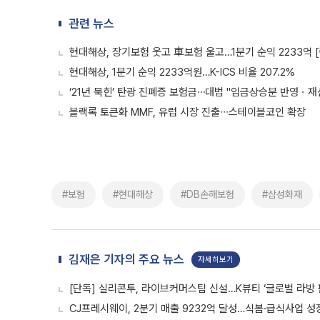
관련 뉴스
현대해상, 장기보험 웃고 車보험 울고…1분기 순익 2233억 [
현대해상, 1분기 순익 2233억원…K-ICS 비율 207.2%
‘21년 묵힌’ 탄광 진폐증 보험금⋯대법 "임금상승분 반영ㆍ
블랙록 토큰화 MMF, 유럽 시장 진출∙∙∙스테이블코인 확장
#보험
#현대해상
#DB손해보험
#삼성화재
김재은 기자의 주요 뉴스
자세히보기
[단독] 실리콘투, 라이브커머스팀 신설…K뷰티 ‘글로벌 라방 
CJ프레시웨이, 2분기 매출 9232억 달성…식봄·급식사업 성