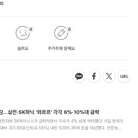
강화
0
0
슬퍼요
추가취재 원해요
감…삼전·SK하닉 '와르르' 각각 6%·10%대 급락
삼성전자와 SK하이닉스가 급락하면서 지수가 4% 넘게 하락했다. 6일 한국거
비 301.88포인트(4.58%) 내린 6296.38에 장을 마감했다. 전장보다
스피는 장중 한때 6550.94까지 오르기도 했으나 6238.32까지 밀리기도 했