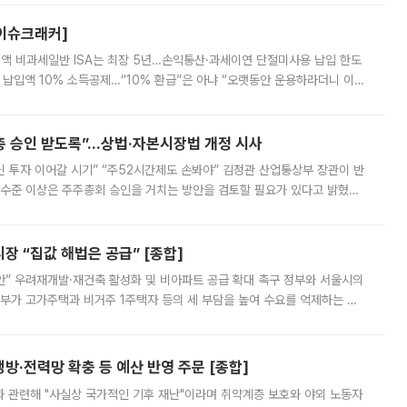
[이슈크래커]
 전액 비과세일반 ISA는 최장 5년…손익통산·과세이연 단절미사용 납입 한도
납입액 10% 소득공제…“10% 환급”은 아냐 “오랫동안 운용하라더니 이제
 ‘만능 절세 통장’으로 불리는 개인종합자산관리계좌(ISA)가 두 갈래로 개
주총 승인 받도록”…상법·자본시장법 개정 시사
닌 투자 이어갈 시기” “주52시간제도 손봐야” 김정관 산업통상부 장관이 반
 수준 이상은 주주총회 승인을 거치는 방안을 검토할 필요가 있다고 밝혔다.
배구조와 주주권 강화 논의가 이어지는 가운데, 핵심 연구인력에 대한
 “집값 해법은 공급” [종합]
안” 우려재개발·재건축 활성화 및 비아파트 공급 확대 촉구 정부와 서울시의
정부가 고가주택과 비거주 1주택자 등의 세 부담을 높여 수요를 억제하는 카
키울 것이라며 세금이 아닌 공급이 근본적인 처방이라고 전면 반박했다.
방·전력망 확충 등 예산 반영 주문 [종합]
과 관련해 "사실상 국가적인 기후 재난"이라며 취약계층 보호와 야외 노동자