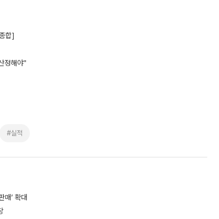
종합]
재산정해야"
#실적
판매’ 확대
장