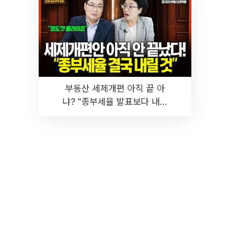
부동산 세제개편 아직 끝 아
냐? "종부세율 발표보다 내릴
것" 장기거주·양도세 전망 I 집
땅지성 I 김인만, 진미윤