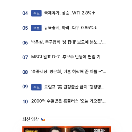
국제유가, 상승...WTI 2.8%↑
04
속보
뉴욕증시, 하락...다우 0.85%↓
05
속보
박문성, 축구협회 '성 접대' 보도에 분노…"다 말아먹으려고 작정했나"
06
MSCI 발표 D-7…후보주 반등에 편입 기대 재점화
07
'특종세상' 방은희, 이혼 허락해 준 아들⋯"너무 잘 커줬다" 오열
08
09
트럼프 ‘美 원정출산 금지’ 행정명령 서명
속보
2000억 수혈받은 홈플러스 ‘오늘 가오픈’...13일 정식 개장 시험대
10
최신 영상