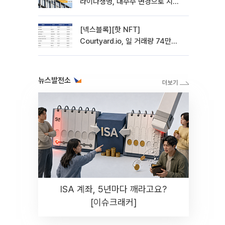
라이나생명, 대주주 변경으로 지주
사 전환 첫발
[넥스블록][핫 NFT]
Courtyard.io, 일 거래량 74만
5040달러… 바닥가 5달러
뉴스발전소
ISA 계좌, 5년마다 깨라고요?
[이슈크래커]