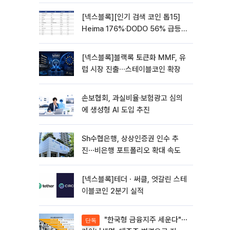
[넥스블록][인기 검색 코인 톱15]
Heima 176%·DODO 56% 급등…
대형주 속 고변동 알트 부각
[넥스블록]블랙록 토큰화 MMF, 유
럽 시장 진출∙∙∙스테이블코인 확장
손보협회, 과실비율·보험광고 심의
에 생성형 AI 도입 추진
Sh수협은행, 상상인증권 인수 추
진⋯비은행 포트폴리오 확대 속도
[넥스블록]테더ㆍ써클, 엇갈린 스테
이블코인 2분기 실적
"한국형 금융지주 세운다"⋯
단독