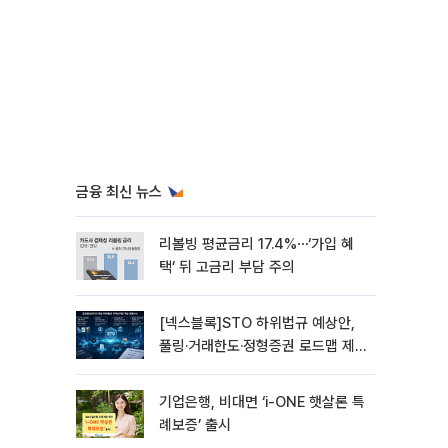
금융 최신 뉴스
리볼빙 평균금리 17.4%⋯‘가입 혜
택’ 뒤 고금리 부담 주의
[넥스블록]STO 하위법규 예상안,
풀링·거래한도·정형증권 로드맵 제
시
기업은행, 비대면 ‘i-ONE 햇살론 특
례보증’ 출시