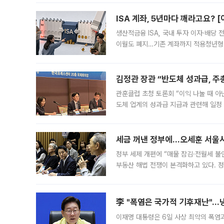
다. 이날 오전
ISA 계좌, 5년마다 깨라고요? 
생산적금융 ISA, 국내 투자 이자·배당
이월도 폐지…기존 계좌까지 적용청년형 
는 5년마다 계좌를 해지하라는 건가요?”
편을
김정관 장관 “반도체 성과급, 
관훈클럽 초청 토론회 “이익 나눌 때 아
도체 업계의 성과급 지급과 관련해 일정
최근 상법·자본시장법 개정으로 기업 지
세금 꺼낸 정부에…오세훈 서울시장
정부 세제 개편에 “매물 잠김·전월세 불
부동산 해법 전쟁이 본격화하고 있다. 
드를 꺼내자 서울시는 전·월세 부담만 
李 "폭염은 국가적 기후재난"…냉
이재명 대통령은 6일 사상 최악의 폭염