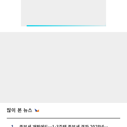
많이 본 뉴스
종부세 개편에도…1·3주택 종부세 격차 2028년부터 확대
1.