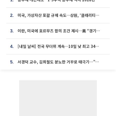
미국, 가상자산 포괄 규제 속도…상원, ‘클래리티법’ 9월 절차투표 추진
2.
이란, 미국에 호르무즈 합의 조건 제시…美 “경기 아직 안 끝나” [종합]
3.
[내일 날씨] 전국 무더위 계속…10일 낮 최고 34도 육박
4.
서경덕 교수, 김희철도 분노한 거꾸로 태극기⋯"엉터리는 아냐, 아쉬울 뿐"
5.