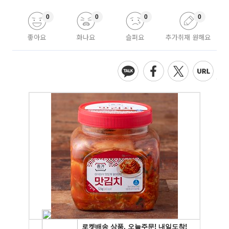
0
0
0
0
좋아요
화나요
슬퍼요
추가취재 원해요