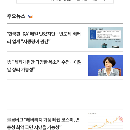
주요뉴스
‘한국판 IRA’ 베일 벗었지만…반도체·배터
리 업계 “시행령이 관건”
與 “세제개편안 다양한 목소리 수렴…이달
말 정리 가능성”
블룸버그 “레버리지 거품 빠진 코스피, 변
동성 최악 국면 지났을 가능성”