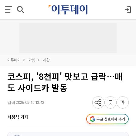
이투데이
마켓
시황
코스피, '8천피' 맛보고 급락…매
도 사이드카 발동
입력 2026-05-15 13:42
서청석 기자
구글 선호매체 추가