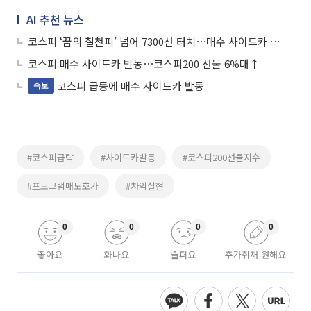
AI 추천 뉴스
코스피 ‘꿈의 칠천피’ 넘어 7300선 터치⋯매수 사이드카 발동
코스피 매수 사이드카 발동⋯코스피200 선물 6%대↑
코스피 급등에 매수 사이드카 발동
속보
#코스피급락
#사이드카발동
#코스피200선물지수
#프로그램매도호가
#차익실현
0
0
0
0
좋아요
화나요
슬퍼요
추가취재 원해요