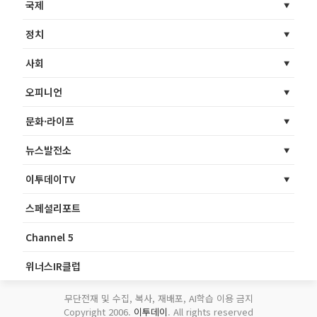
국제
정치
사회
오피니언
문화·라이프
뉴스발전소
이투데이TV
스페셜리포트
Channel 5
위너스IR클럽
무단전재 및 수집, 복사, 재배포, AI학습 이용 금지
Copyright 2006.
이투데이
. All rights reserved