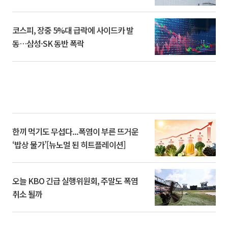
코스피, 장중 5%대 급락에 사이드카 발
동…삼성·SK 동반 폭락
한끼 먹기도 무섭다...폭염이 부른 뜨거운
‘밥상 물가’[뉴노멀 된 히트플레이션]
오늘 KBO 긴급 실행위원회, 주말도 폭염
취소 될까