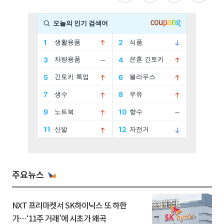
주요뉴스
NXT 프리마켓서 SK하이닉스 또 하한
가⋯‘11주 거래’에 시초가 왜곡