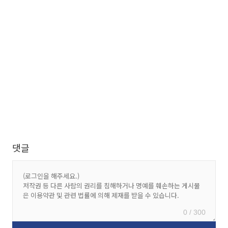
댓글
0 / 300