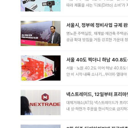
따라 제품을 사는 '디토(Ditto) 소비
어디일까요? 아이돌 콘서트 시작을 기다
서울시, 정부에 정비사업 규제 완화
명노준 주택실장, 재개발·재건축 주택공
공급 확대 방침을 거듭 강조한 가운데 정
면 반박하고 나섰다. 명노준 서울시 주택
서울 40도 찍더니 하남 40.8도
서울ㆍ노원 40.2도 이어 하남 40.8도
안 비 시작·내륙 소나기…무더위·열대야 
에서도 40도를 웃도는 기온이 관측됐다
의 극심한
넥스트레이드, 12일부터 프리마
대체거래소(ATS) 넥스트레이드가 프리
내 상·하한가 주문을 한시적으로 금지하
가 체결 사례와 관련해 설명자료를 내고