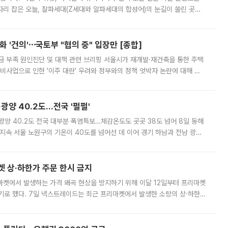
'가 자리 잡은 오늘, 잘파세대(Z세대와 알파세대의 합성어)의 눈길이 쏠린 곳은
리는 공연장. 응원봉만큼이나 눈에 띄는 게 있습니다. 공연이 시작되기
 '건의'⋯국토부 "협의 중" 입장만 [종합]
급 부족 원인진단 및 대책 관련 브리핑 서울시가 재개발·재건축을 통한 주택
비사업으로 인한 '이주 대란' 우려와 정부와의 정책 엇박자 논란에 대해 정
실장은 2031년까지 31만 가구 착공 목표에 차질이 없다는 입장이나,
·광양 40.2도…전국 '펄펄'
·광양 40.2도 전국 대부분 폭염특보…체감온도도 곳곳 38도 넘어 8일 동해
지속 서울 노원구의 기온이 40도를 넘어선 데 이어 경기 하남과 전남 광양
. 전국 대부분 지역에 폭염특보가 내려진 가운데 곳곳에서 39~40도 안팎
켓 상·하한가 주문 한시 금지
마켓에서 발생하는 가격 왜곡 현상을 방지하기 위해 이달 12일부터 프리마켓
기로 했다. 7일 넥스트레이드는 최근 프리마켓에서 발생한 소량의 상·하한
, 주문 오류로 인한 가격 급등락을 최소화하기 위한 비상 대응방안을 발표