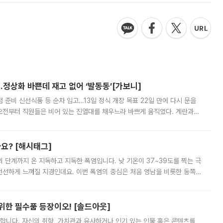
…정상화 바쁜데 재고 없어 ‘발동동’[가보니]
준비 신선식품 등 순차 입고…13일 정식 개장 목표 22일 만에 다시 문을
오전부터 직원들은 비어 있는 진열대를 채우느라 바쁘게 움직였다. 계란과
리를 잡기 시작했지만, 매장 곳곳엔 여전히 텅 빈 매대가 먼저 눈에 들어왔
까요? [해시태그]
’의 단계까지 온 지독하고 지독한 폭염입니다. 낮 기온이 37~39도를 찍는 극
 선선하게 느껴질 지경인데요. 이번 폭염의 중심은 처음 영남을 비롯한 동쪽
 북서풍이 산맥을 넘어 영남 쪽으로 내려오면서 뜨겁고 건조해졌는데요.
 위한 필수품 등장이오! [솔드아웃]
합니다. 자신의 취향, 가치관과 유사하거나 인기 있는 인물 혹은 콘텐츠를