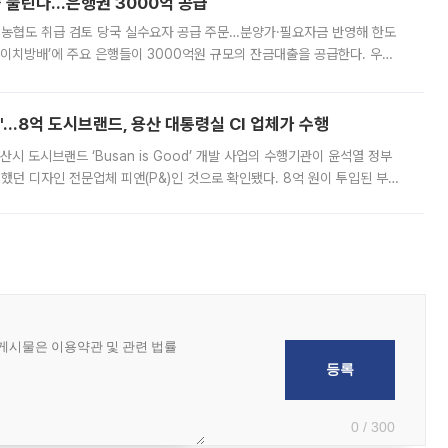
 풀린다…은행권 3000억 공급
리·농협도 취급 검토 당국 실수요자 공급 주문…분양가·필요자금 반영해 한도
에이치방배’에 주요 은행들이 3000억원 규모의 잔금대출을 공급한다. 우리
하고 있어 향후 공급 규모가 늘어날 전망이다. 7일 금융권에 따르면 KB국
od'…8억 도시브랜드, 용산 대통령실 CI 업체가 수행
시 도시브랜드 ‘Busan is Good’ 개발 사업의 수행기관이 윤석열 정부
여했던 디자인 전문업체 피앤(P&)인 것으로 확인됐다. 8억 원이 투입된 부산
 부족과 디자인 정체성 논란에 휩싸였던 만큼, 사업 선정 과정과 결과물에
0 / 300