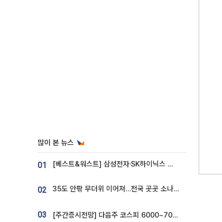
많이 본 뉴스
[베스트&워스트] 삼성전자·SK하이닉스 밀린 한 주…상상인증권은 85% 급등
01
35도 안팎 무더위 이어져…전국 곳곳 소나기 [오늘 날씨]
02
03
[주간증시전망] 다음주 코스피 6000~7000⋯“外人 수급은 정책이 변수”