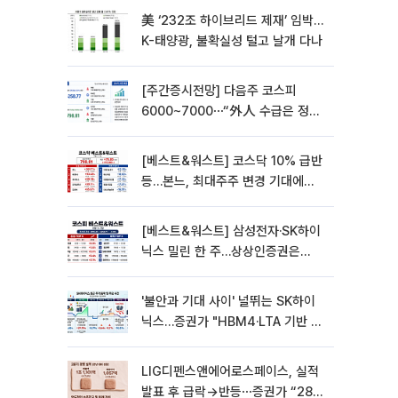
美 ‘232조 하이브리드 제재’ 임박…
K-태양광, 불확실성 털고 날개 다나
[주간증시전망] 다음주 코스피
6000~7000⋯“外人 수급은 정책
이 변수”
[베스트&워스트] 코스닥 10% 급반
등…본느, 최대주주 변경 기대에
270% 폭등
[베스트&워스트] 삼성전자·SK하이
닉스 밀린 한 주…상상인증권은
85% 급등
'불안과 기대 사이' 널뛰는 SK하이
닉스…증권가 "HBM4·LTA 기반 펀
터멘털 견고"
LIG디펜스앤에어로스페이스, 실적
발표 후 급락→반등⋯증권가 “28년