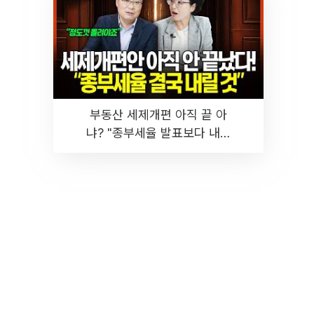
부동산 세제개편 아직 끝 아
냐? "종부세율 발표보다 내릴
것" 장기거주·양도세 전망 I 집
땅지성 I 김인만, 진미윤