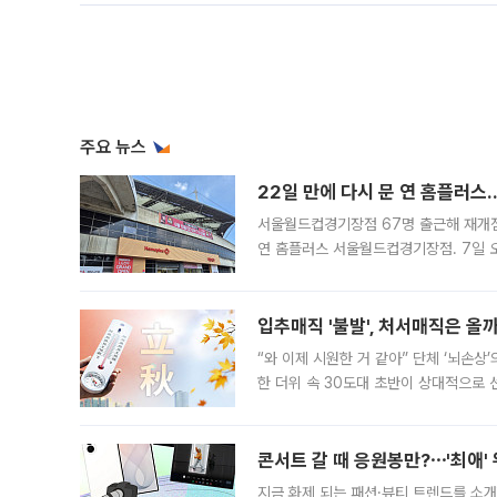
주요 뉴스
22일 만에 다시 문 연 홈플러스
서울월드컵경기장점 67명 출근해 재개점 
연 홈플러스 서울월드컵경기장점. 7일 
우유, 과일 같은 신선식품이 차근차근 자
입추매직 '불발', 처서매직은 올
“와 이제 시원한 거 같아” 단체 ‘뇌손상
한 더위 속 30도대 초반이 상대적으로
지역에 있었습니다. 7월 말에는 서풍과
콘서트 갈 때 응원봉만?⋯'최애'
지금 화제 되는 패션·뷰티 트렌드를 소개