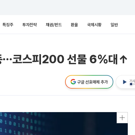
특징주
투자전략
채권/펀드
환율
국제시황
일반
동⋯코스피200 선물 6%대↑
기사
구글 선호매체 추가