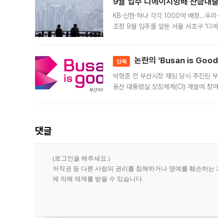
9월 입주 디에이치방배 잔금대출
KB·신한·하나 각각 1000억 배정…우
조정 9월 입주를 앞둔 서울 서초구 ‘디
은행과 NH농협은행도 대출 취급을 검토
민은행
논란의 'Busan is Go
단독
박형준 전 부산시장 재임 당시 추진된 부산
용산 대통령실 상징체계(CI) 개발에 참
도시브랜드 사업이 공개 이후 시민 공감
댓글