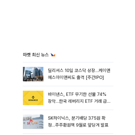
마켓 최신 뉴스
딜리셔스 10일 코스닥 상장…케이앤
에스아이앤씨도 출격 [주간IPO]
바이낸스, ETF 무기한 선물 74%
장악…한국 레버리지 ETF 거래 급
증 [e가상자산]
SK하이닉스, 분기배당 375원 확
정…주주환원책 9월로 앞당겨 발표