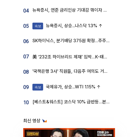
뉴욕증시, 연준 금리인상 기대감 꺾이자 상승...S&P500 사상 최고치 [종합]
04
뉴욕증시, 상승...나스닥 1.3% ↑
05
속보
SK하이닉스, 분기배당 375원 확정…주주환원책 9월로 앞당겨 발표
06
07
美 ‘232조 하이브리드 제재’ 임박…K-태양광, 불확실성 털고 날개 다나
'국책은행 3사' 직원들, 다음주 여의도 거리 나서는 까닭은
08
국제유가, 상승...WTI 1.15% ↑
09
속보
[베스트&워스트] 코스닥 10% 급반등…본느, 최대주주 변경 기대에 270% 폭등
10
최신 영상