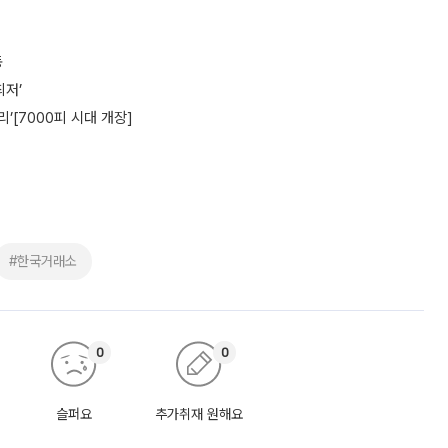
동
최저’
’[7000피 시대 개장]
#한국거래소
0
0
슬퍼요
추가취재 원해요