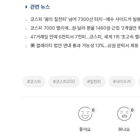
관련 뉴스
코스피 ‘꿈의 칠천피’ 넘어 7300선 터치⋯매수 사이드카 발
코스피 7000 랠리에…원·달러 환율 1460원 근접 ‘2개월만 
47거래일 만에 6천피서 7천피…코스피, 세계 1위 ‘초고속 랠리
美 클래리티 법안 연내 통과 가능성 13%…상원 문턱서 제동
#코스피
#코스피200
#칠천피
#사이드카
0
0
좋아요
화나요