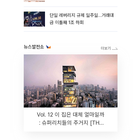
까지 튼튼”
단일 레버리지 규제 일주일…거래대
금 이틀째 1조 하회
뉴스발전소
Vol. 12 이 집은 대체 얼마일까
: 슈퍼리치들의 주거지 [THE
RARE]