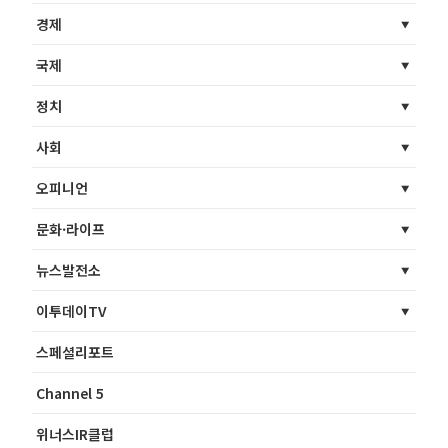
경제
국제
정치
사회
오피니언
문화·라이프
뉴스발전소
이투데이TV
스페셜리포트
Channel 5
위너스IR클럽