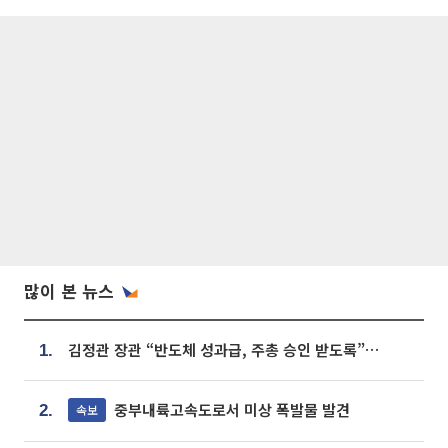
많이 본 뉴스
김정관 장관 “반도체 성과급, 주총 승인 받도록”…상법·자본시장법 개정 시사
1.
중부내륙고속도로서 미상 폭발물 발견
속보
2.