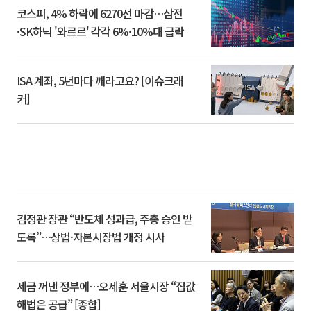
코스피, 4% 하락에 6270선 마감…삼전
·SK하닉 '와르르' 각각 6%·10%대 급락
ISA 계좌, 5년마다 깨라고요? [이슈크래
커]
김정관 장관 “반도체 성과급, 주총 승인 받
도록”…상법·자본시장법 개정 시사
세금 꺼낸 정부에…오세훈 서울시장 “집값
해법은 공급” [종합]