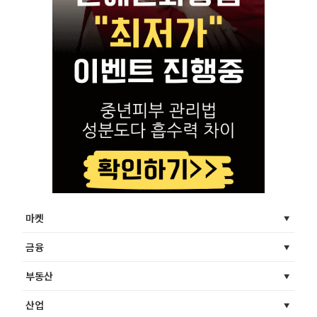
마켓
금융
부동산
산업