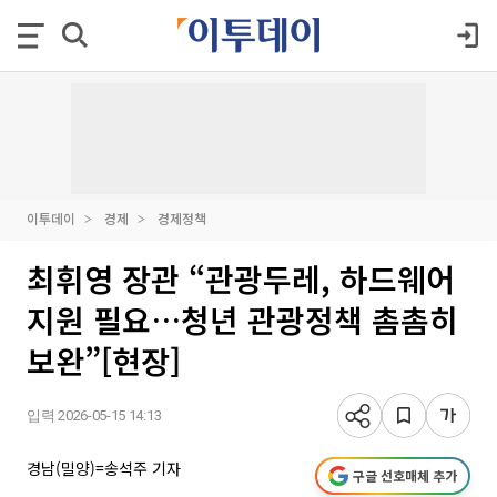
이투데이
경제
경제정책
최휘영 장관 “관광두레, 하드웨어
지원 필요…청년 관광정책 촘촘히
보완”[현장]
입력 2026-05-15 14:13
경남(밀양)=송석주 기자
구글 선호매체 추가