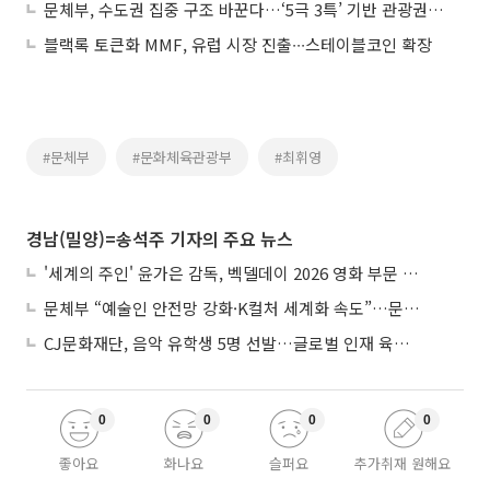
문체부, 수도권 집중 구조 바꾼다…‘5극 3특’ 기반 관광권 구축 추진
블랙록 토큰화 MMF, 유럽 시장 진출∙∙∙스테이블코인 확장
#문체부
#문화체육관광부
#최휘영
경남(밀양)=송석주 기자의 주요 뉴스
'세계의 주인' 윤가은 감독, 벡델데이 2026 영화 부문 벡델리안 감독 선정
문체부 “예술인 안전망 강화·K컬처 세계화 속도”…문화강국 청사진 제시
CJ문화재단, 음악 유학생 5명 선발…글로벌 인재 육성 지원
0
0
0
0
좋아요
화나요
슬퍼요
추가취재 원해요