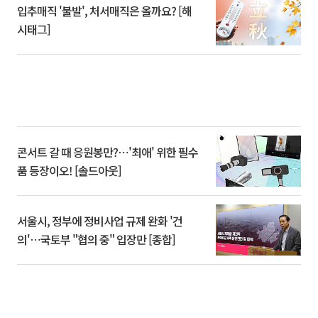
입추매직 '불발', 처서매직은 올까요? [해
시태그]
콘서트 갈 때 응원봉만?⋯'최애' 위한 필수
품 등장이오! [솔드아웃]
서울시, 정부에 정비사업 규제 완화 '건
의'⋯국토부 "협의 중" 입장만 [종합]