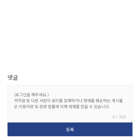
댓글
0 / 300