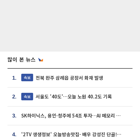
많이 본 뉴스
전북 완주 삼례읍 공장서 화재 발생
속보
1.
서울도 '40도'…오늘 노원 40.2도 기록
속보
2.
SK하이닉스, 용인·청주에 54조 투자…AI 메모리 생산기지 키운다
3.
'2TV 생생정보' 오늘방송맛집- 배우 강성진 단골! 쌀국수ㆍ푸팟퐁 커리 맛집 '블○○○'
4.