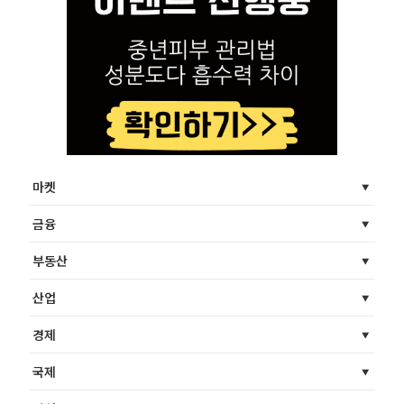
마켓
금융
부동산
산업
경제
국제