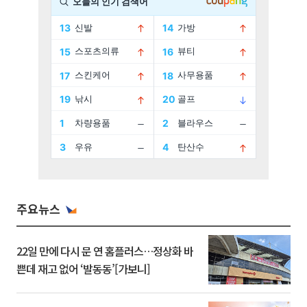
주요뉴스
22일 만에 다시 문 연 홈플러스…정상화 바
쁜데 재고 없어 ‘발동동’[가보니]