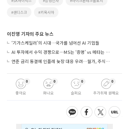
#SK하이닉스
#삼성전자
#마이크론테크놀로지
#샌디스크
#키옥시아
이진영 기자의 주요 뉴스
‘기가스케일러’의 시대…국가를 넘어선 AI 기업들
AI 투자에서 수익 경쟁으로⋯MS는 ‘증명’ vs 메타는 ‘숙제’
연준 금리 동결에 인플레 늦장 대응 우려…월가, 주식도 채권도 던졌다
0
0
0
0
좋아요
화나요
슬퍼요
추가취재 원해요