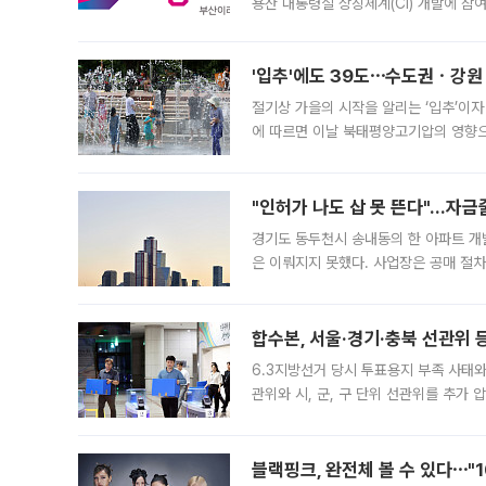
용산 대통령실 상징체계(CI) 개발에 참
도시브랜드 사업이 공개 이후 시민 공감
'입추'에도 39도⋯수도권ㆍ강원
절기상 가을의 시작을 알리는 ‘입추’이자
에 따르면 이날 북태평양고기압의 영향으
도, 낮 최고기온은 31~39도로, 전국
"인허가 나도 삽 못 뜬다"…자금
경기도 동두천시 송내동의 한 아파트 개
은 이뤄지지 못했다. 사업장은 공매 절차
3차 공매까지 진행됐으나 모두 유찰됐다.
후
합수본, 서울·경기·충북 선관위 등
6.3지방선거 당시 투표용지 부족 사태
관위와 시, 군, 구 단위 선관위를 추가
부(김태훈 서울중앙지검 3차장검사)는 
블랙핑크, 완전체 볼 수 있다⋯"