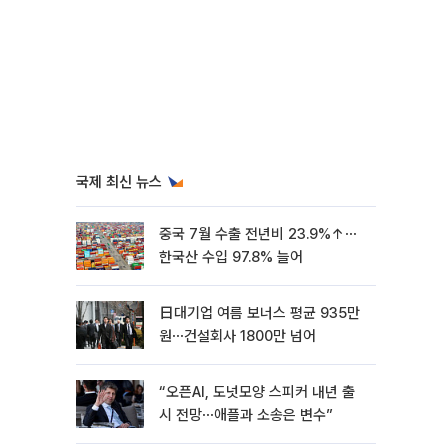
국제 최신 뉴스
중국 7월 수출 전년비 23.9%↑⋯
한국산 수입 97.8% 늘어
日대기업 여름 보너스 평균 935만
원⋯건설회사 1800만 넘어
“오픈AI, 도넛모양 스피커 내년 출
시 전망⋯애플과 소송은 변수”