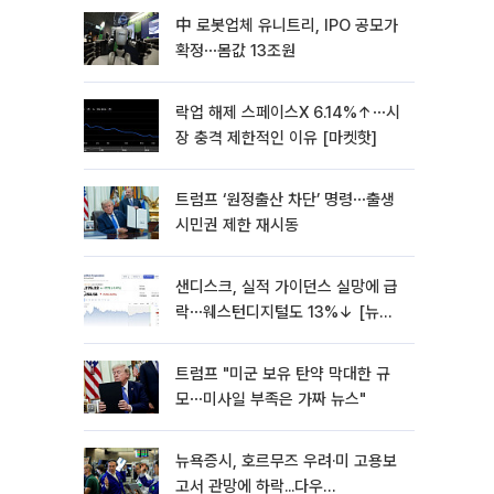
中 로봇업체 유니트리, IPO 공모가
확정⋯몸값 13조원
락업 해제 스페이스X 6.14%↑⋯시
장 충격 제한적인 이유 [마켓핫]
트럼프 ‘원정출산 차단’ 명령⋯출생
시민권 제한 재시동
샌디스크, 실적 가이던스 실망에 급
락⋯웨스턴디지털도 13%↓ [뉴욕
증시 무버]
트럼프 "미군 보유 탄약 막대한 규
모⋯미사일 부족은 가짜 뉴스"
뉴욕증시, 호르무즈 우려·미 고용보
고서 관망에 하락...다우