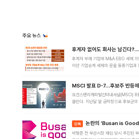
주요 뉴스
후계자 없어도 회사는 남긴다?…‘
후계자 부재 기업에 M&A·EBO 세제 
이던 기업승계 세제의 문을 동종기업과 
대신 M&A나 임직원 인수(EBO)를 통
늘
MSCI 발표 D-7…후보주 반등
모건스탠리캐피털인터내셔널(MSCI) 8
쏠린다. 지난달 말 급락장으로 후보군의
가능성과 지수 추종 자금 유입 기대가 
논란의 'Busan is Go
단독
박형준 전 부산시장 재임 당시 추진된 부산