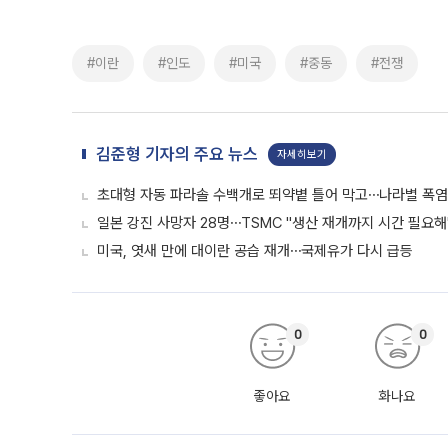
#이란
#인도
#미국
#중동
#전쟁
김준형 기자의 주요 뉴스
자세히보기
초대형 자동 파라솔 수백개로 뙤약볕 틀어 막고⋯나라별 폭염
일본 강진 사망자 28명⋯TSMC "생산 재개까지 시간 필요해
미국, 엿새 만에 대이란 공습 재개⋯국제유가 다시 급등
0
0
좋아요
화나요