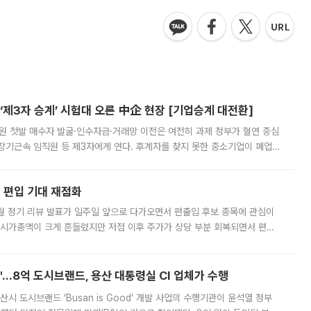
제3자 승계’ 시험대 오른 中企 현장 [기업승계 대전환]
지원 첫발 매수자 발굴·인수자금·거래망 이전은 여전히 과제 정부가 혈연 중심
장기근속 임직원 등 제3자에게 연다. 후계자를 찾지 못한 중소기업이 폐업
해 기술과 일자리를 남기도록 하겠다는 취지다. 다만 세금 감면만으로 거래를
에 편입 기대 재점화
월 정기 리뷰 발표가 일주일 앞으로 다가오면서 편출입 후보 종목에 관심이
 시가총액이 크게 흔들렸지만 저점 이후 주가가 상당 부분 회복되면서 편입
다시 부각되고 있다. 7일 금융투자업계에 따르면 MSCI는 한국시간으로 오는
od'…8억 도시브랜드, 용산 대통령실 CI 업체가 수행
시 도시브랜드 ‘Busan is Good’ 개발 사업의 수행기관이 윤석열 정부