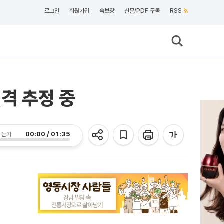
로그인
회원가입
속보창
신문/PDF 구독
RSS
격 추정 중
00:00 / 01:35
 듣기