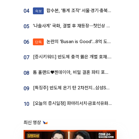
합수본, '통계 조작' 서울·경기·충북 선관위 등 추가 압수수색
04
속보
‘나솔사계’ 국화, 결별 후 재등장⋯첫인상 투표 휩쓸고 ‘인기녀’ 등극
05
논란의 'Busan is Good'…8억 도시브랜드, 용산 대통령실 CI 업체가 수행
06
단독
[증시키워드] 반도체 충격 뚫은 개별 호재...포스코퓨처엠·에코프로·한화솔루션 '눈길'
07
톰 홀랜드♥젠데이아, 비밀 결혼 파티 포착⋯호텔 대관비만 9억
08
[특징주] 반도체 온기 탄 2차전지...삼성SDI, 장 초반 7% 넘게 껑충
09
[오늘의 증시일정] 파마리서치·금호석유화학·코오롱인더·상상인증권 등
10
최신 영상