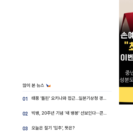
많이 본 뉴스
태풍 '돌핀' 오키나와 접근…일본기상청 경로 업데이트
01
빅뱅, 20주년 기념 '새 뱅봉' 선보인다⋯콘서트 앞두고 팝업 개최
02
오늘은 절기 '입추', 뜻은?
03