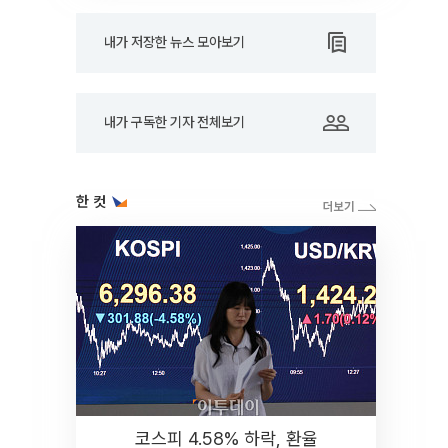
내가 저장한 뉴스 모아보기
내가 구독한 기자 전체보기
한 컷
코스피 4.58% 하락, 환율