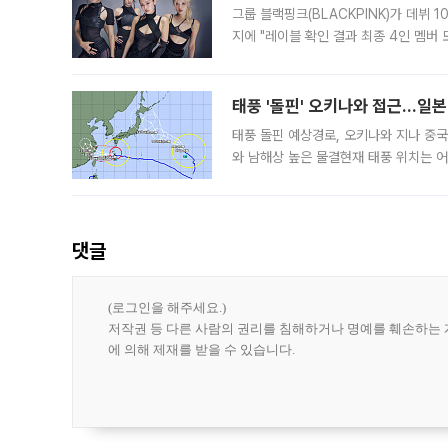
그룹 블랙핑크(BLACKPINK)가 데뷔
지에 "레이블 확인 결과 최종 4인 멤버
10주년을 이틀 앞둔 6일 10주년 기념행
확한
태풍 '돌핀' 오키나와 접근…일
태풍 돌핀 예상경로, 오키나와 지나 중
와 남해상 높은 물결현재 태풍 위치는 어
강한 세력을 유지한 채 일본 오키나와와
댓글