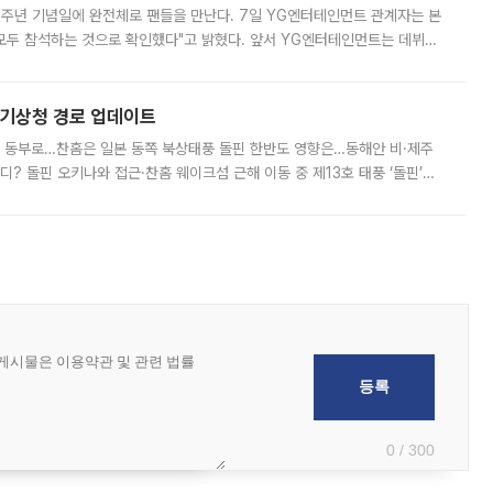
 10주년 기념일에 완전체로 팬들을 만난다. 7일 YG엔터테인먼트 관계자는 본
 모두 참석하는 것으로 확인했다"고 밝혔다. 앞서 YG엔터테인먼트는 데뷔
사 개최를 공지한 바 있다. 다만 장소를 '8일 오후 서울 모처'로 안내하며 정
본기상청 경로 업데이트
국 동부로…찬홈은 일본 동쪽 북상태풍 돌핀 한반도 영향은…동해안 비·제주
디? 돌핀 오키나와 접근·찬홈 웨이크섬 근해 이동 중 제13호 태풍 ‘돌핀’이
 아마미 지방에 접근하고 있다. 돌핀은 오키나와 부근을 지난 뒤 동중국해
0 / 300