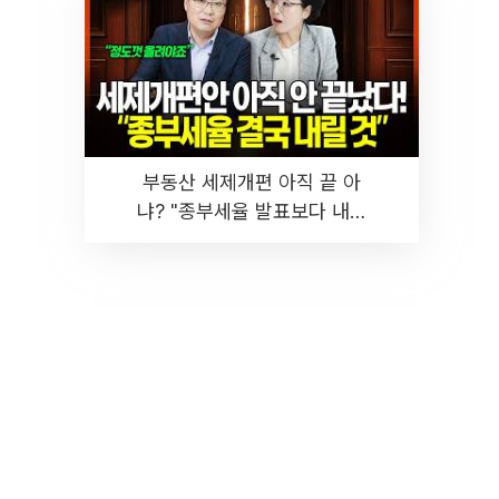
부동산 세제개편 아직 끝 아
냐? "종부세율 발표보다 내릴
것" 장기거주·양도세 전망 I 집
땅지성 I 김인만, 진미윤