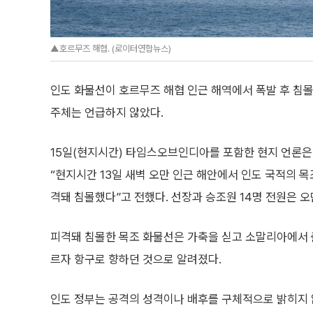
▲호르무즈 해협. (로이터연합뉴스)
인도 화물선이 호르무즈 해협 인근 해역에서 폭발 후 침몰
주체는 언급하지 않았다.
15일(현지시간) 타임스오브인디아를 포함한 현지 언론은
“현지시간 13일 새벽 오만 인근 해안에서 인도 국적의 목
격돼 침몰했다”고 전했다. 선장과 승조원 14명 전원은 
피격돼 침몰한 목조 화물선은 가축을 싣고 소말리아에서 출
르자 항구로 향하던 것으로 알려졌다.
인도 정부는 공격의 성격이나 배후를 구체적으로 밝히지 