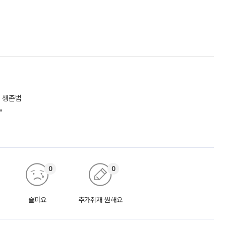
 생존법
"
0
0
슬퍼요
추가취재 원해요