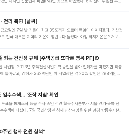
여했던 디자인 전문업체 피앤(P&)인 것으로 확인됐다. 8억 원이 투입된 부산
 부족과 디자인 정체성 논란에 휩싸였던 만큼, 사업 선정 과정과 결과물에
ㆍ전라 폭염 [날씨]
 금요일인 7일 낮 기온이 최고 39도까지 오르며 폭염이 이어지겠다. 기상청
로 전국 대부분 지역의 기온이 평년보다 높겠다. 아침 최저기온은 22~27
 대부분 지역에 폭염특보가 발효된 가운데 최고체감온도는 35도 안팎까지 올라
줄 죄는 건전성 규제 [주택공급 또다른 병목 PF]①
발 사업장. 2023년 주택건설사업계획 승인을 받아 인허가를 마쳤지만 착공
에 들어갔고, 감정가 362억원인 이 사업장은 약 20% 할인된 288억원에
 현재는 4차 공매를 위한 조건 협의가 진행 중이다. 수도권의 주요 주거 배
 압수수색… ‘조작 지침’ 확인
와 투표율 통계조작 등을 수사 중인 검경 합동수사본부가 서울·경기·충북 선
 압수수색에 나섰다. 7일 국민참정권 침해 진상규명을 위한 검경 합동수사본
추가 증거 확보를 위해 중앙선관위, 서울시·경기도·충청북도 선관위, 김포시
10주년 행사 전원 참석"