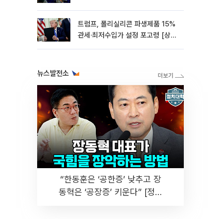
0.85%↓[종합]
트럼프, 폴리실리콘 파생제품 15%
관세·최저수입가 설정 포고령 [상
보]
뉴스발전소
“한동훈은 ‘공한증’ 낮추고 장
동혁은 ‘공장증’ 키운다” [정치
대학]