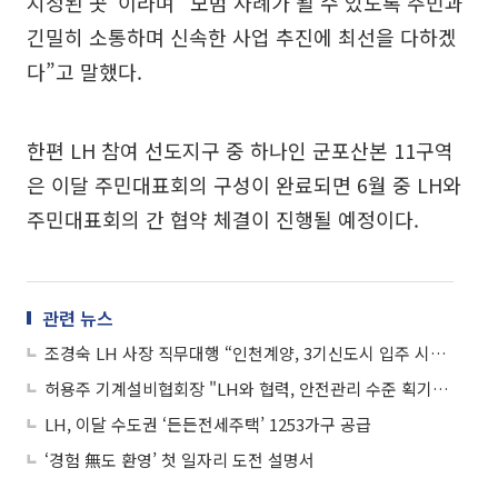
지정된 곳”이라며 “모범 사례가 될 수 있도록 주민과
긴밀히 소통하며 신속한 사업 추진에 최선을 다하겠
다”고 말했다.
한편 LH 참여 선도지구 중 하나인 군포산본 11구역
은 이달 주민대표회의 구성이 완료되면 6월 중 LH와
주민대표회의 간 협약 체결이 진행될 예정이다.
관련 뉴스
조경숙 LH 사장 직무대행 “인천계양, 3기신도시 입주 시발점…안전·품질 최우선”
허용주 기계설비협회장 "LH와 협력, 안전관리 수준 획기적으로 높일 것"
LH, 이달 수도권 ‘든든전세주택’ 1253가구 공급
‘경험 無도 환영’ 첫 일자리 도전 설명서