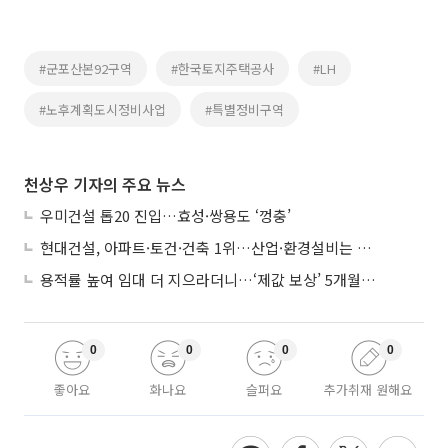
#군포산본92구역
#한국토지주택공사
#LH
#노후계획도시정비사업
#특별정비구역
천상우 기자의 주요 뉴스
우미건설 톱20 진입…효성·쌍용도 ‘껑충’
현대건설, 아파트·토건·건축 1위…산업·환경설비는 삼성E&A
용적률 높여 임대 더 지으라더니…‘제값 보상’ 5개월째 국회에 발목
0
0
0
0
좋아요
화나요
슬퍼요
추가취재 원해요