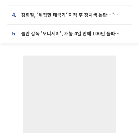
김희철, '뒤집힌 태극기' 지적 후 정치색 논란…"좌우 떠나 우리나라 국기"
4.
놀란 감독 '오디세이', 개봉 4일 만에 100만 돌파⋯'왕사남' 보다 빠르다
5.