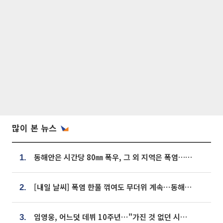
많이 본 뉴스
동해안은 시간당 80㎜ 폭우, 그 외 지역은 폭염…‘극과 극 날씨’
1.
[내일 날씨] 폭염 한풀 꺾여도 무더위 계속⋯동해안 이틀 연속 비
2.
임영웅, 어느덧 데뷔 10주년⋯"가진 것 없던 시절, 내 앞엔 20명의 팬뿐"
3.