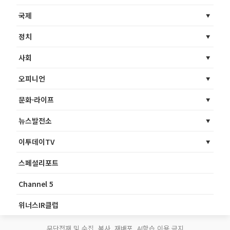
국제
정치
사회
오피니언
문화·라이프
뉴스발전소
이투데이TV
스페셜리포트
Channel 5
위너스IR클럽
무단전재 및 수집, 복사, 재배포, AI학습 이용 금지