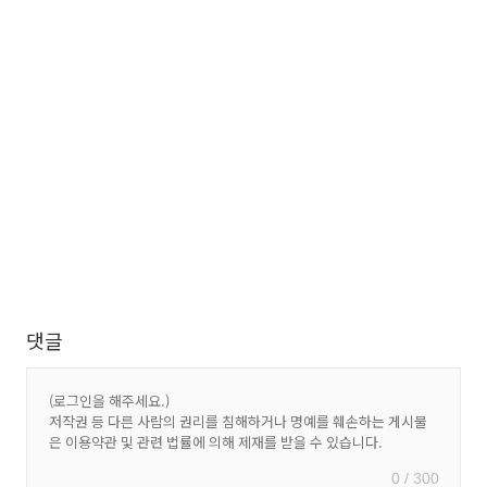
댓글
0 / 300