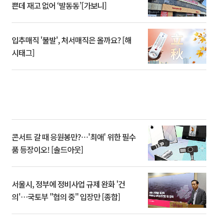
쁜데 재고 없어 ‘발동동’[가보니]
입추매직 '불발', 처서매직은 올까요? [해
시태그]
콘서트 갈 때 응원봉만?⋯'최애' 위한 필수
품 등장이오! [솔드아웃]
서울시, 정부에 정비사업 규제 완화 '건
의'⋯국토부 "협의 중" 입장만 [종합]