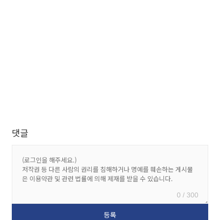
댓글
0 / 300