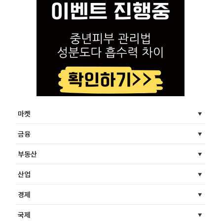
마켓
금융
부동산
산업
경제
국제