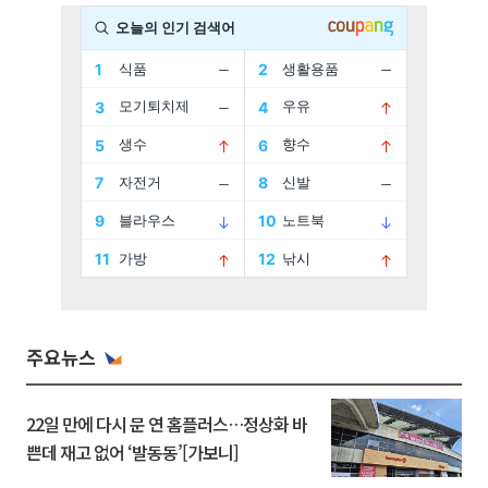
주요뉴스
22일 만에 다시 문 연 홈플러스…정상화 바
쁜데 재고 없어 ‘발동동’[가보니]