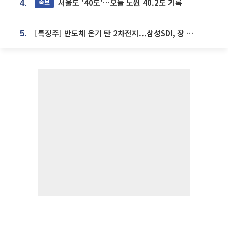
서울도 '40도'…오늘 노원 40.2도 기록
속보
4.
[특징주] 반도체 온기 탄 2차전지...삼성SDI, 장 초반 7% 넘게 껑충
5.