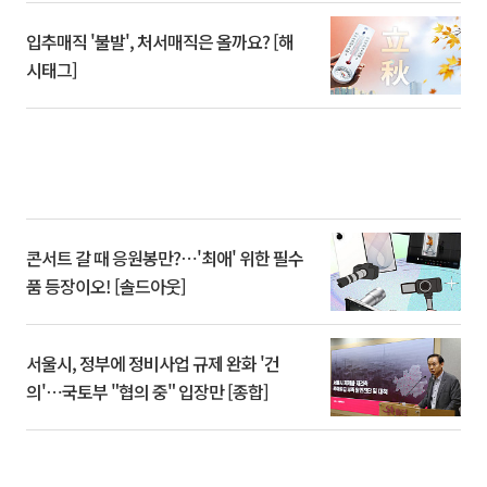
입추매직 '불발', 처서매직은 올까요? [해
시태그]
콘서트 갈 때 응원봉만?⋯'최애' 위한 필수
품 등장이오! [솔드아웃]
서울시, 정부에 정비사업 규제 완화 '건
의'⋯국토부 "협의 중" 입장만 [종합]