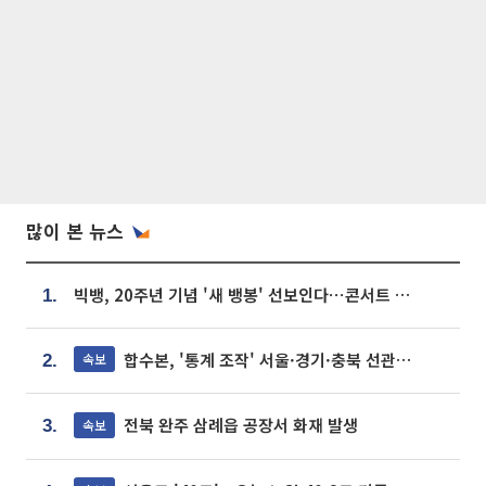
많이 본 뉴스
빅뱅, 20주년 기념 '새 뱅봉' 선보인다⋯콘서트 앞두고 팝업 개최
1.
합수본, '통계 조작' 서울·경기·충북 선관위 등 추가 압수수색
속보
2.
전북 완주 삼례읍 공장서 화재 발생
속보
3.