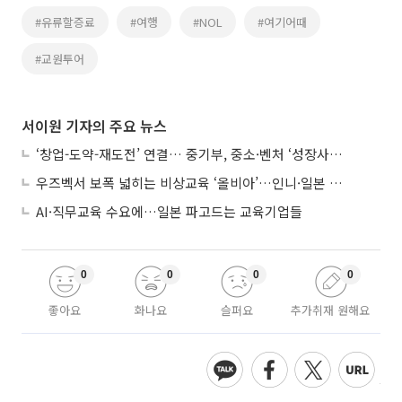
#유류할증료
#여행
#NOL
#여기어때
#교원투어
서이원 기자의 주요 뉴스
‘창업-도약-재도전’ 연결… 중기부, 중소·벤처 ‘성장사다리’ 짓는다
우즈벡서 보폭 넓히는 비상교육 ‘올비아’…인니·일본 진출 타진
AI·직무교육 수요에…일본 파고드는 교육기업들
0
0
0
0
좋아요
화나요
슬퍼요
추가취재 원해요