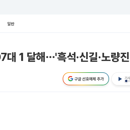
일반
07대 1 달해⋯'흑석·신길·노량진
기사
구글 선호매체 추가