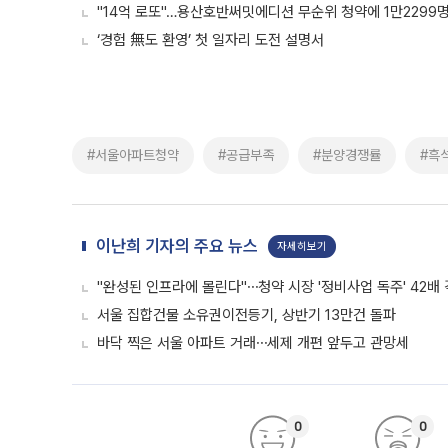
"14억 로또"…용산호반써밋에디션 무순위 청약에 1만2299
‘경험 無도 환영’ 첫 일자리 도전 설명서
#서울아파트청약
#공급부족
#분양경쟁률
#흑
이난희 기자의 주요 뉴스
자세히보기
"완성된 인프라에 몰린다"⋯청약 시장 '정비사업 독주' 42배
서울 집합건물 소유권이전등기, 상반기 13만건 돌파
바닥 찍은 서울 아파트 거래⋯세제 개편 앞두고 관망세
0
0