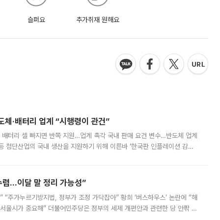
슬퍼요
추가취재 원해요
반도체·배터리 업계 “시행령이 관건”
 배터리 셀 빠지면 반쪽 지원…업계 촉각 국내 판매 요건 변수…반도체 업계
등 첨단산업의 국내 생산을 지원하기 위해 이른바 ‘한국판 인플레이션 감축
를 신설했지만, 업계에서는 세부 지원 대상에 따라 정책 효과가 크게 달라
수렴…이달 말 정리 가능성”
없어” “주가누르기방지법, 정부가 조정 가닥잡아” 황희 ‘버스하우스’ 논란에 “해
 서울시가 중요해” 더불어민주당은 정부의 세제 개편안과 관련한 당 안팎 의
에 나서겠다고 예고했다. 민주당은 8월 말 당정 조율을 거친 개편안이