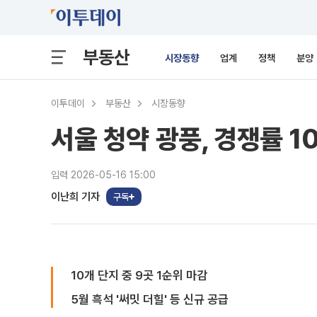
부동산
시장동향
업계
정책
분양
이투데이
부동산
시장동향
서울 청약 광풍, 경쟁률 1
입력 2026-05-16 15:00
이난희 기자
구독
10개 단지 중 9곳 1순위 마감
5월 흑석 '써밋 더힐' 등 신규 공급