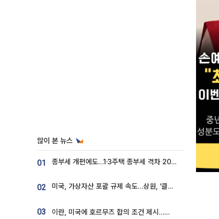
많이 본 뉴스
종부세 개편에도…1·3주택 종부세 격차 2028년부터 확대
01
미국, 가상자산 포괄 규제 속도…상원, ‘클래리티법’ 9월 절차투표 추진
02
03
이란, 미국에 호르무즈 합의 조건 제시…美 “경기 아직 안 끝나” [종합]