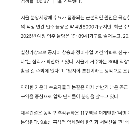
경쟁률 106.87 대 1을 기록했다.
서울 분양시장에 수요가 집중되는 근본적인 원인은 극심한 
의 적정 연간 입주 물량은 약 4만8000가구지만, 최근 
2026년 예정 입주 물량은 1만 8941가구로 줄어들고, 2
설상가상으로 공사비 상승과 정비사업 여건 악화로 신규 
다"는 심리가 확산하고 있다. 서울에 거주하는 30대 직장
활을 걸 수밖에 없다"며 "밑져야 본전이라는 생각으로 조
이러한 가운데 수요자들의 눈길은 이제 상반기 남은 공급 
구역을 중심으로 알짜 단지들이 분양을 앞두고 있다.
대우건설은 동작구 흑석뉴타운 11구역을 재개발한 '써밋 더
분양된다. 9호선 흑석역 역세권에 한강과 서달산을 낀 '