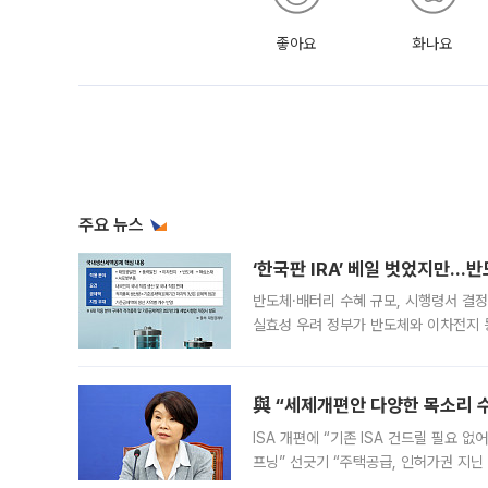
좋아요
화나요
주요 뉴스
‘한국판 IRA’ 베일 벗었지만…
반도체·배터리 수혜 규모, 시행령서 결정
실효성 우려 정부가 반도체와 이차전지 
법(IRA)’으로 불리는 국내생산세액공제
與 “세제개편안 다양한 목소리 
ISA 개편에 “기존 ISA 건드릴 필요 
프닝” 선긋기 “주택공급, 인허가권 지닌
견을 수렴해 당정과 개편안에 대한 조율