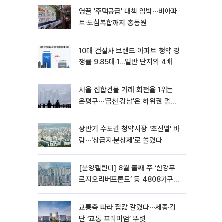
영끌 '주택공급' 대책 임박⋯비아파
트·도심복합까지 총동원
10대 건설사 브랜드 아파트 청약 경
쟁률 9.85대 1…일반 단지의 4배
서울 집합건물 거래 회전율 1위는
은평구⋯'금천·강남'은 하위권 맴돌
아
상반기 수도권 청약시장 '초선별' 바
람⋯'상급지·분상제'로 쏠렸다
[분양캘린더] 8월 둘째 주 ‘한강푸
르지오리버프론트’ 등 4808가구
분양
교통축 따라 집값 갈렸다⋯세종·검
단 ‘교통 프리미엄’ 뚜렷