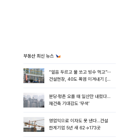
부동산 최신 뉴스
“얼음 두르고 물 쏘고 빙수 먹고”⋯
건설현장, 40도 폭염 이겨내기 [르
포]
분당·평촌 오를 때 일산만 내렸다…
재건축 기대감도 ‘무색’
영업익으로 이자도 못 낸다…건설
한계기업 5년 새 62→173곳