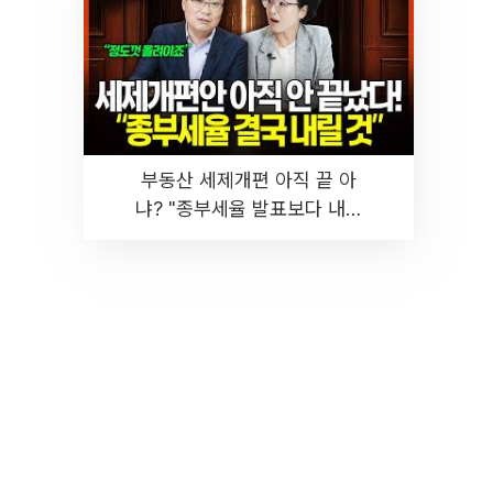
부동산 세제개편 아직 끝 아
냐? "종부세율 발표보다 내릴
것" 장기거주·양도세 전망 I 집
땅지성 I 김인만, 진미윤