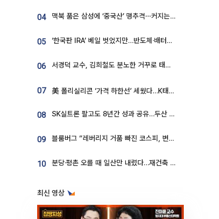
맥북 품은 삼성에 ‘중국산’ 맹추격⋯커지는 노트북 OLED 시장
04
‘한국판 IRA’ 베일 벗었지만…반도체·배터리 업계 “시행령이 관건”
05
서경덕 교수, 김희철도 분노한 거꾸로 태극기⋯"엉터리는 아냐, 아쉬울 뿐"
06
07
美 폴리실리콘 ‘가격 하한선’ 세웠다…K태양광 수혜 기대
SK실트론 팔고도 8년간 성과 공유…두산 인수대금 2.3조가 끝 아냐
08
블룸버그 “레버리지 거품 빠진 코스피, 변동성 최악 국면 지났을 가능성”
09
분당·평촌 오를 때 일산만 내렸다…재건축 기대감도 ‘무색’
10
최신 영상