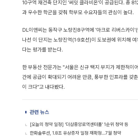
10구역 재건축 단지인 '써밋 클라비온'이 공급된다. 총 8
과 우수한 학군을 갖춰 학부모 수요자들의 관심이 높다.
DL이앤씨는 동작구 노량진8구역에 '아크로 리버스카이'(
나선 이 단지는 노량진역(1·9호선)이 도보권에 위치해 여
다는 평가를 받는다.
한 부동산 전문가는 "서울은 신규 택지 부지가 제한적이어
간에 공급이 확대되기 어려운 만큼, 풍부한 인프라를 갖춘
이 크다"고 내다봤다.
관련 뉴스
[오늘의 청약 일정] ‘더샵중앙로역센터폴’ 1순위 청약 등
한화솔루션, 1.8조 유상증자 일정 재확정…7월 청약