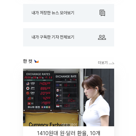
내가 저장한 뉴스 모아보기
내가 구독한 기자 전체보기
한 컷
1410원대 원·달러 환율, 10개