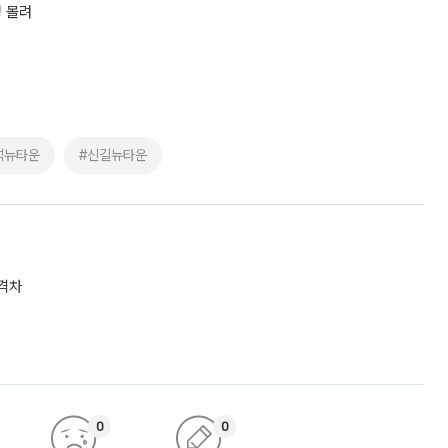
명 몰려
석뉴타운
#신길뉴타운
 격차
0
0