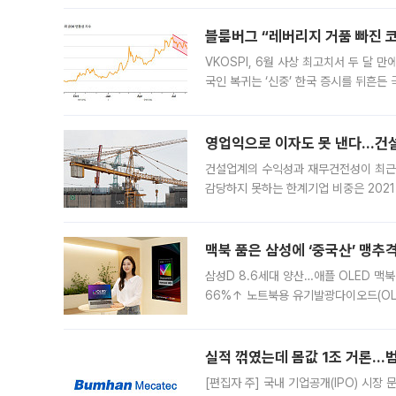
블룸버그 “레버리지 거품 빠진 코
VKOSPI, 6월 사상 최고치서 두 달
국인 복귀는 ‘신중’ 한국 증시를 뒤흔
했다. 대규모 반대매매로 레버리지 투자
영업익으로 이자도 못 낸다…건설 
건설업계의 수익성과 재무건전성이 최근
감당하지 못하는 한계기업 비중은 2021
이낸싱(PF) 부담이 집중된 건축 부문의
경영
맥북 품은 삼성에 ‘중국산’ 맹추
삼성D 8.6세대 양산…애플 OLED 맥북
66%↑ 노트북용 유기발광다이오드(OL
운데 중국 BOE와 TCL CSOT도 생산
일 업계에 따르면 삼성
실적 꺾였는데 몸값 1조 거론…범
[편집자 주] 국내 기업공개(IPO) 시장