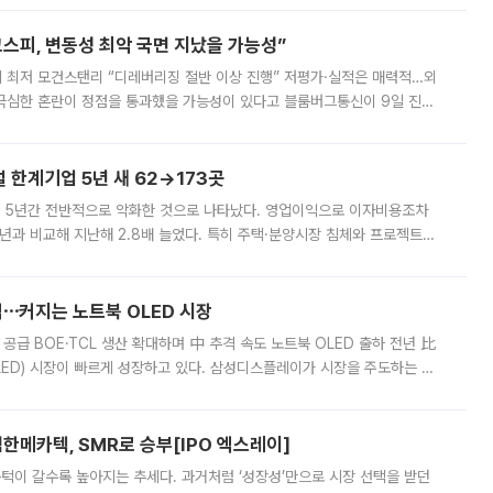
스피, 변동성 최악 국면 지났을 가능성”
 만에 최저 모건스탠리 “디레버리징 절반 이상 진행” 저평가·실적은 매력적…외
든 극심한 혼란이 정점을 통과했을 가능성이 있다고 블룸버그통신이 9일 진단
가 상당 부분 정리된 데다 금융당국의 규제 강화로 고위험 상품 거래도 급감
한계기업 5년 새 62→173곳
 5년간 전반적으로 악화한 것으로 나타났다. 영업이익으로 이자비용조차
년과 비교해 지난해 2.8배 늘었다. 특히 주택·분양시장 침체와 프로젝트파
 악화가 두드러졌다. 9일 한국건설산업연구원은 ‘2025년 건설업 외감기업
격⋯커지는 노트북 OLED 시장
 공급 BOE·TCL 생산 확대하며 中 추격 속도 노트북 OLED 출하 전년 比
ED) 시장이 빠르게 성장하고 있다. 삼성디스플레이가 시장을 주도하는 가
 확대에 나서면서 노트북 OLED 시장을 둘러싼 경쟁이 치열해지고 있다. 9
한메카텍, SMR로 승부[IPO 엑스레이]
 문턱이 갈수록 높아지는 추세다. 과거처럼 ‘성장성’만으로 시장 선택을 받던