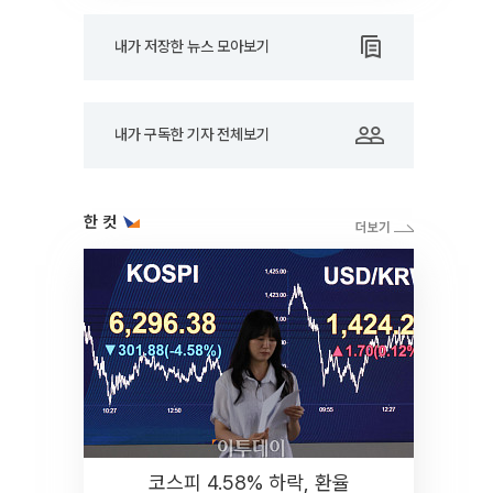
내가 저장한 뉴스 모아보기
내가 구독한 기자 전체보기
한 컷
코스피 4.58% 하락, 환율