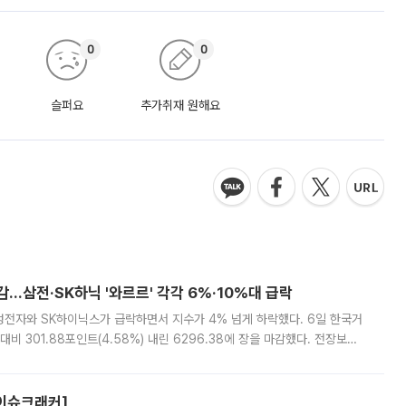
0
0
슬퍼요
추가취재 원해요
감…삼전·SK하닉 '와르르' 각각 6%·10%대 급락
삼성전자와 SK하이닉스가 급락하면서 지수가 4% 넘게 하락했다. 6일 한국거
비 301.88포인트(4.58%) 내린 6296.38에 장을 마감했다. 전장보다
스피는 장중 한때 6550.94까지 오르기도 했으나 6238.32까지 밀리기도 했
[이슈크래커]