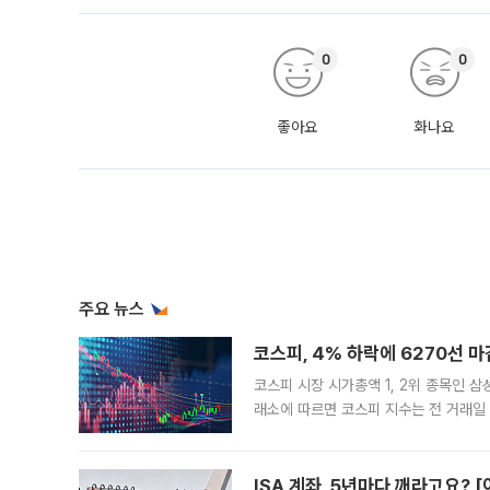
0
0
좋아요
화나요
주요 뉴스
코스피, 4% 하락에 6270선 마
코스피 시장 시가총액 1, 2위 종목인 
래소에 따르면 코스피 지수는 전 거래일 대
1.81% 내린 6478.75에 출발한 코
다. 이날 오전
ISA 계좌, 5년마다 깨라고요? 