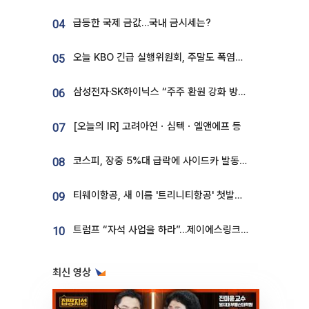
급등한 국제 금값…국내 금시세는?
04
오늘 KBO 긴급 실행위원회, 주말도 폭염취소 될까
05
삼성전자·SK하이닉스 “주주 환원 강화 방안 마련”
06
[오늘의 IR] 고려아연ㆍ심텍ㆍ엘앤에프 등
07
코스피, 장중 5%대 급락에 사이드카 발동…삼성·SK 동반 폭락
08
티웨이항공, 새 이름 '트리니티항공' 첫발…SSC 전략 본격화
09
트럼프 “자석 사업을 하라”…제이에스링크, 비중국 영구자석 공급망 구축 속도
10
최신 영상