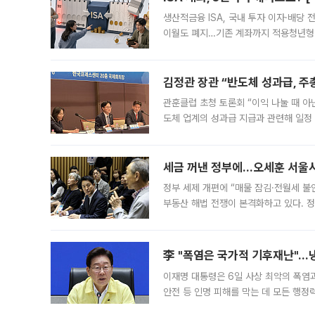
생산적금융 ISA, 국내 투자 이자·배당
이월도 폐지…기존 계좌까지 적용청년형 
는 5년마다 계좌를 해지하라는 건가요?”
편을
김정관 장관 “반도체 성과급, 
관훈클럽 초청 토론회 “이익 나눌 때 아
도체 업계의 성과급 지급과 관련해 일정
최근 상법·자본시장법 개정으로 기업 지
세금 꺼낸 정부에…오세훈 서울시장
정부 세제 개편에 “매물 잠김·전월세 불
부동산 해법 전쟁이 본격화하고 있다. 
드를 꺼내자 서울시는 전·월세 부담만 
李 "폭염은 국가적 기후재난"…냉
이재명 대통령은 6일 사상 최악의 폭염
안전 등 인명 피해를 막는 데 모든 행
인프라 확충 계획을 내년도 예산안에 반