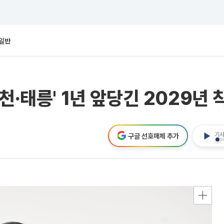
일반
천·태릉' 1년 앞당긴 2029년 
기사
구글 선호매체 추가