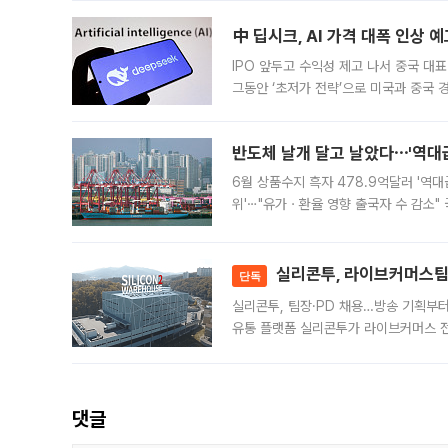
中 딥시크, AI 가격 대폭 인상 
IPO 앞두고 수익성 제고 나서 중국 대표
그동안 ‘초저가 전략’으로 미국과 중국
가된다. 블룸버그통신에 따르면 딥시크는
반도체 날개 달고 날았다⋯'역대급
6월 상품수지 흑자 478.9억달러 '역대
위'⋯"유가ㆍ환율 영향 출국자 수 감소" 
급 수출 호조가 매달 이어지면서 6월 
대 기
실리콘투, 라이브커머스팀 
단독
실리콘투, 팀장·PD 채용…방송 기획부
유통 플랫폼 실리콘투가 라이브커머스 전
나섰다. 국내 화장품을 해외 유통망에 공
댓글