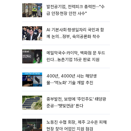
발전공기업, 전력피크 총력전⋯"수
급 안정·현장 안전 사수"
AI 기본사회·평생일자리 국민과 함
께 논의…정부, 숙의공론화 착수
메밀막국수·카이막, 백화점 문 두드
린다…농촌기업 15곳 판로 지원
400년, 4000년 사는 해양생
물⋯'역노화' 기술 개발 추진
중부발전, 보령에 '주민주도' 태양광
준공⋯'햇빛연금' 튼다
노동진 수협 회장, 제주 고수온 피해
현장 찾아 어업인 지원 점검