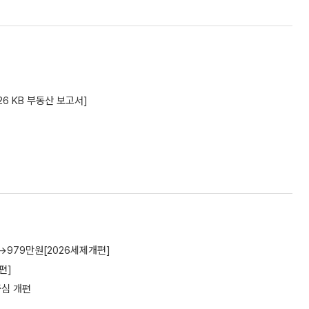
6 KB 부동산 보고서]
→979만원[2026세제개편]
편]
중심 개편