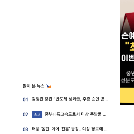
많이 본 뉴스
김정관 장관 “반도체 성과급, 주총 승인 받도록”…상법·자본시장법 개정 시사
01
중부내륙고속도로서 미상 폭발물 발견
02
속보
태풍 '돌핀' 이어 '찬홈' 등장…예상 경로에 한국 '한숨'
03