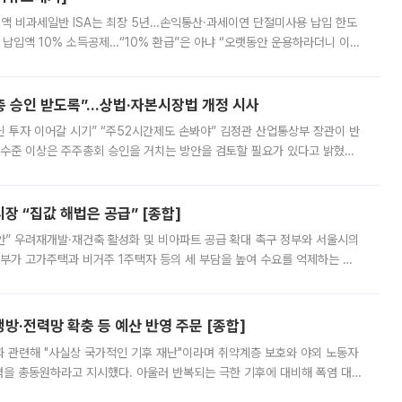
 전액 비과세일반 ISA는 최장 5년…손익통산·과세이연 단절미사용 납입 한도
납입액 10% 소득공제…“10% 환급”은 아냐 “오랫동안 운용하라더니 이제
 ‘만능 절세 통장’으로 불리는 개인종합자산관리계좌(ISA)가 두 갈래로 개
주총 승인 받도록”…상법·자본시장법 개정 시사
닌 투자 이어갈 시기” “주52시간제도 손봐야” 김정관 산업통상부 장관이 반
 수준 이상은 주주총회 승인을 거치는 방안을 검토할 필요가 있다고 밝혔다.
배구조와 주주권 강화 논의가 이어지는 가운데, 핵심 연구인력에 대한
 “집값 해법은 공급” [종합]
안” 우려재개발·재건축 활성화 및 비아파트 공급 확대 촉구 정부와 서울시의
정부가 고가주택과 비거주 1주택자 등의 세 부담을 높여 수요를 억제하는 카
키울 것이라며 세금이 아닌 공급이 근본적인 처방이라고 전면 반박했다.
방·전력망 확충 등 예산 반영 주문 [종합]
과 관련해 "사실상 국가적인 기후 재난"이라며 취약계층 보호와 야외 노동자
정력을 총동원하라고 지시했다. 아울러 반복되는 극한 기후에 대비해 폭염 대응
영하는 방안도 검토하라고 주문했다. 이 대통령은 이날 폭염·가뭄 대