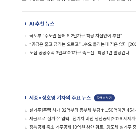
AI 추천 뉴스
국토부 “수도권 올해 6.2만가구 착공 차질없이 추진”
“공급은 줄고 금리는 오르고”…수요 몰리는데 집은 없다 [202
도심 공공주택 3만4000가구 속도전…착공 1년 앞당긴다
세종=정호영 기자의 주요 뉴스
자세히보기
실거주1주택 시가 32억부터 종부세 부담↑…50억이면 454
세금으로 ‘실거주’ 압박…전기차 빠진 생산공제[2026 세제개
장특공제 축소·거주공제 10억원 상한 검토…양도세 실거주 