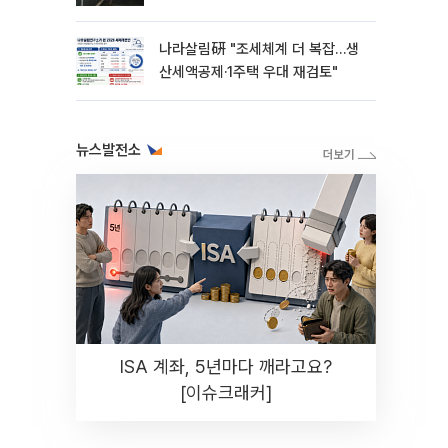
나라살림硏 "조세체계 더 복잡…생
산세액공제·1주택 우대 재검토"
뉴스발전소
ISA 계좌, 5년마다 깨라고요?
[이슈크래커]