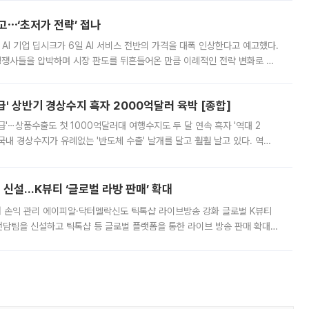
예고⋯‘초저가 전략’ 접나
 AI 기업 딥시크가 6일 AI 서비스 전반의 가격을 대폭 인상한다고 예고했다.
 경쟁사들을 압박하며 시장 판도를 뒤흔들어온 만큼 이례적인 전략 변화로 평
 이날 공지를 통해 구체적인 인상 폭은 공개하지 않았지만 상당한 수
' 상반기 경상수지 흑자 2000억달러 육박 [종합]
급'⋯상품수출도 첫 1000억달러대 여행수지도 두 달 연속 흑자 '역대 2
국내 경상수지가 유례없는 '반도체 수출' 날개를 달고 훨훨 날고 있다. 역대
경상수지 뿐 아니라 상반기 경상수지 흑자도 2000억달러에 근접하며 사상 최
신설…K뷰티 ‘글로벌 라방 판매’ 확대
터 손익 관리 에이피알·닥터멜락신도 틱톡샵 라이브방송 강화 글로벌 K뷰티
담팀을 신설하고 틱톡샵 등 글로벌 플랫폼을 통한 라이브 방송 판매 확대에
급하는 데서 한발 더 나아가 방송 기획과 상품 구성, 출연자 섭외, 손익