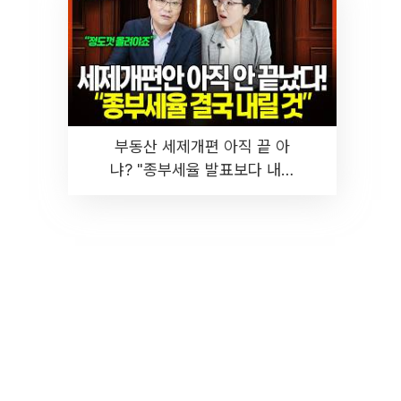
부동산 세제개편 아직 끝 아
냐? "종부세율 발표보다 내릴
것" 장기거주·양도세 전망 I 집
땅지성 I 김인만, 진미윤