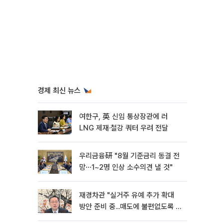
경제 최신 뉴스
여한구, 英 신임 통상장관에 러
LNG 제재·철강 쿼터 우려 전달
우리금융硏 "8월 기준금리 동결 전
망⋯1~2명 인상 소수의견 낼 것"
재경차관 "실거주 유예 추가 확대
방안 준비 중...매도에 불편없도록 노
력"