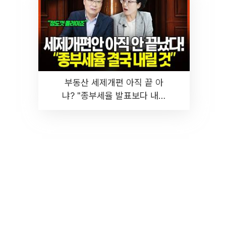
부동산 세제개편 아직 끝 아
냐? "종부세율 발표보다 내릴
것" 장기거주·양도세 전망 I 집
땅지성 I 김인만, 진미윤