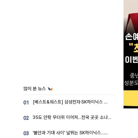
많이 본 뉴스
[베스트&워스트] 삼성전자·SK하이닉스 밀린 한 주…상상인증권은 85% 급등
01
35도 안팎 무더위 이어져…전국 곳곳 소나기 [오늘 날씨]
02
'불안과 기대 사이' 널뛰는 SK하이닉스…증권가 "HBM4·LTA 기반 펀터멘털 견고"
03