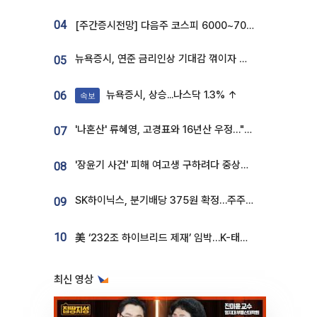
04
[주간증시전망] 다음주 코스피 6000~7000⋯“外人 수급은 정책이 변수”
뉴욕증시, 연준 금리인상 기대감 꺾이자 상승...S&P500 사상 최고치 [종합]
05
뉴욕증시, 상승...나스닥 1.3% ↑
06
속보
'나혼산' 류혜영, 고경표와 16년산 우정…"자취방서 부모님과 마주쳐"
07
'장윤기 사건' 피해 여고생 구하려다 중상…고교생 의상자 지정
08
SK하이닉스, 분기배당 375원 확정…주주환원책 9월로 앞당겨 발표
09
10
美 ‘232조 하이브리드 제재’ 임박…K-태양광, 불확실성 털고 날개 다나
최신 영상