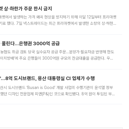
켓 상·하한가 주문 한시 금지
마켓에서 발생하는 가격 왜곡 현상을 방지하기 위해 이달 12일부터 프리마켓
기로 했다. 7일 넥스트레이드는 최근 프리마켓에서 발생한 소량의 상·하한
, 주문 오류로 인한 가격 급등락을 최소화하기 위한 비상 대응방안을 발표
 풀린다…은행권 3000억 공급
리·농협도 취급 검토 당국 실수요자 공급 주문…분양가·필요자금 반영해 한도
에이치방배’에 주요 은행들이 3000억원 규모의 잔금대출을 공급한다. 우리
하고 있어 향후 공급 규모가 늘어날 전망이다. 7일 금융권에 따르면 KB국
od'…8억 도시브랜드, 용산 대통령실 CI 업체가 수행
시 도시브랜드 ‘Busan is Good’ 개발 사업의 수행기관이 윤석열 정부
여했던 디자인 전문업체 피앤(P&)인 것으로 확인됐다. 8억 원이 투입된 부산
 부족과 디자인 정체성 논란에 휩싸였던 만큼, 사업 선정 과정과 결과물에