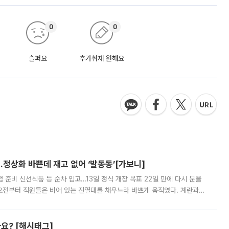
0
0
슬퍼요
추가취재 원해요
…정상화 바쁜데 재고 없어 ‘발동동’[가보니]
준비 신선식품 등 순차 입고…13일 정식 개장 목표 22일 만에 다시 문을
오전부터 직원들은 비어 있는 진열대를 채우느라 바쁘게 움직였다. 계란과
리를 잡기 시작했지만, 매장 곳곳엔 여전히 텅 빈 매대가 먼저 눈에 들어왔
까요? [해시태그]