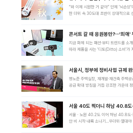
“와 이제 시원한 거 같아” 단체 ‘뇌손상
한 더위 속 30도대 초반이 상대적으로
지역에 있었습니다. 7월 말에는 서풍과
콘서트 갈 때 응원봉만?⋯'최애'
지금 화제 되는 패션·뷰티 트렌드를 소개
따라 제품을 사는 '디토(Ditto) 소비
어디일까요? 아이돌 콘서트 시작을 기다
서울시, 정부에 정비사업 규제 완화
명노준 주택실장, 재개발·재건축 주택공
공급 확대 방침을 거듭 강조한 가운데 정
면 반박하고 나섰다. 명노준 서울시 주택
서울 40도 찍더니 하남 40.8도
서울ㆍ노원 40.2도 이어 하남 40.8도
안 비 시작·내륙 소나기…무더위·열대야 
에서도 40도를 웃도는 기온이 관측됐다