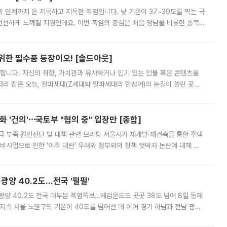
’의 단계까지 온 지독하고 지독한 폭염입니다. 낮 기온이 37~39도를 찍는 극
 선선하게 느껴질 지경인데요. 이번 폭염의 중심은 처음 영남을 비롯한 동쪽
 북서풍이 산맥을 넘어 영남 쪽으로 내려오면서 뜨겁고 건조해졌는데요.
 위한 필수품 등장이오! [솔드아웃]
합니다. 자신의 취향, 가치관과 유사하거나 인기 있는 인물 혹은 콘텐츠를
'가 자리 잡은 오늘, 잘파세대(Z세대와 알파세대의 합성어)의 눈길이 쏠린 곳은
리는 공연장. 응원봉만큼이나 눈에 띄는 게 있습니다. 공연이 시작되기
 '건의'⋯국토부 "협의 중" 입장만 [종합]
급 부족 원인진단 및 대책 관련 브리핑 서울시가 재개발·재건축을 통한 주택
비사업으로 인한 '이주 대란' 우려와 정부와의 정책 엇박자 논란에 대해 정
실장은 2031년까지 31만 가구 착공 목표에 차질이 없다는 입장이나,
·광양 40.2도…전국 '펄펄'
·광양 40.2도 전국 대부분 폭염특보…체감온도도 곳곳 38도 넘어 8일 동해
지속 서울 노원구의 기온이 40도를 넘어선 데 이어 경기 하남과 전남 광양
. 전국 대부분 지역에 폭염특보가 내려진 가운데 곳곳에서 39~40도 안팎