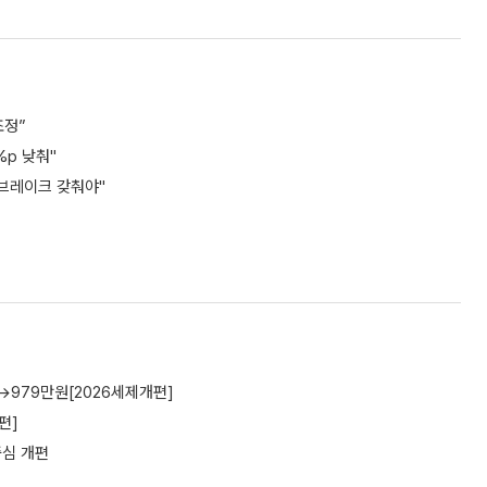
조정”
%p 낮춰"
·브레이크 갖춰야"
→979만원[2026세제개편]
편]
중심 개편