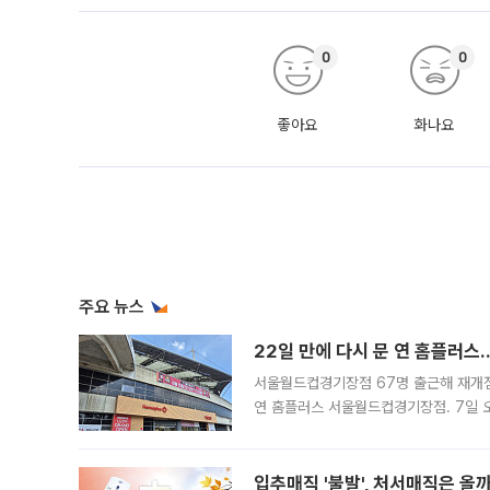
0
0
좋아요
화나요
주요 뉴스
22일 만에 다시 문 연 홈플러스
서울월드컵경기장점 67명 출근해 재개점 
연 홈플러스 서울월드컵경기장점. 7일 
우유, 과일 같은 신선식품이 차근차근 자
입추매직 '불발', 처서매직은 올