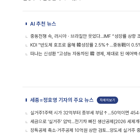
AI 추천 뉴스
중동전쟁 속, 러시아ㆍ브라질만 웃었다…IMF “성장률 상향 
KDI "반도체 호조로 올해 韓성장률 2.5%↑…중동戰이 0.5
떠나는 신성환 "고성능 자동차된 韓 경제, 제대로 된 에어백
세종=정호영 기자의 주요 뉴스
자세히보기
실거주1주택 시가 32억부터 종부세 부담↑…50억이면 454
세금으로 ‘실거주’ 압박…전기차 빠진 생산공제[2026 세제개
장특공제 축소·거주공제 10억원 상한 검토…양도세 실거주 