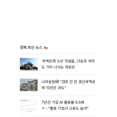
경제 최신 뉴스
'국책은행 3사' 직원들, 다음주 여의
도 거리 나서는 까닭은
나라살림硏 "검증 안 된 생산세액공
제 10년은 과도"
7년간 기업 AI 활용률 6.5배
↑⋯"활용 기업서 고용도 늘어"