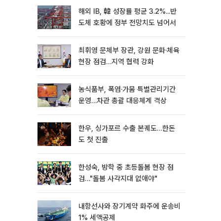
해외 IB, 韓 성장률 평균 3.2%...반
도체 호황에 정부 전망치도 넘어서
최휘영 문체부 장관, 강원 문화·체육
현장 점검…지역 협력 강화
농식품부, 폭염·가뭄 특별관리기간
운영…차관 총괄 대응체계 격상
한우, 싱가포르 수출 본궤도…한돈
도 첫 진출
한성숙, 방학 중 초등돌봄 현장 점
검…"돌봄 사각지대 없애야"
내항선사와 장기계약 화주에 운송비
1% 세액공제