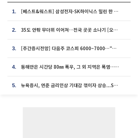
[베스트&워스트] 삼성전자·SK하이닉스 밀린 한 주…상상인증권은 85% 급등
1.
35도 안팎 무더위 이어져…전국 곳곳 소나기 [오늘 날씨]
2.
[주간증시전망] 다음주 코스피 6000~7000⋯“外人 수급은 정책이 변수”
3.
동해안은 시간당 80㎜ 폭우, 그 외 지역은 폭염…‘극과 극 날씨’
4.
뉴욕증시, 연준 금리인상 기대감 꺾이자 상승...S&P500 사상 최고치 [종합]
5.