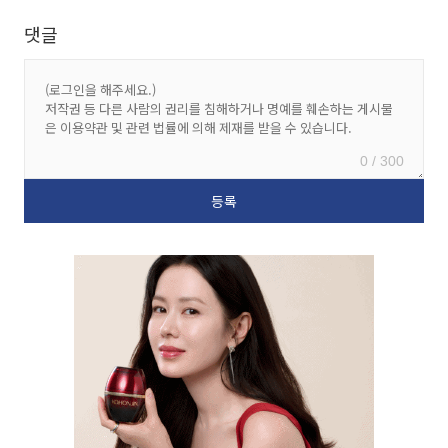
댓글
0 / 300