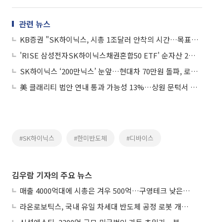
관련 뉴스
KB증권 "SK하이닉스, 시총 1조달러 안착의 시간…목표가 300만원"
'RISE 삼성전자SK하이닉스채권혼합50 ETF' 순자산 2조 돌파…국내 채권혼합 ETF 최단기
SK하이닉스 ‘200만닉스’ 눈앞…현대차 70만원 돌파, 로봇·삼성전기 관심
美 클래리티 법안 연내 통과 가능성 13%…상원 문턱서 제동
#SK하이닉스
#한미반도체
#디바이스
김우람 기자의 주요 뉴스
매출 4000억대에 시총은 겨우 500억…구영테크 낮은 몸값에 저가 승계 마무리
라온로보틱스, 국내 유일 차세대 반도체 공정 로봇 개발 ‘고객사 테스트 진행’