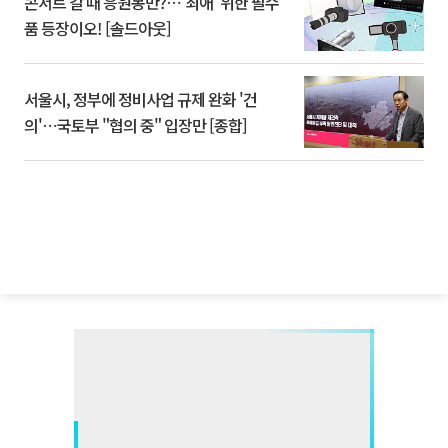
콘서트 갈 때 응원봉만?⋯'최애' 위한 필수
품 등장이오! [솔드아웃]
서울시, 정부에 정비사업 규제 완화 '건
의'⋯국토부 "협의 중" 입장만 [종합]