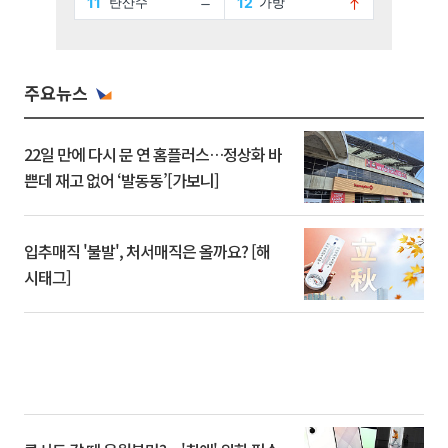
주요뉴스
22일 만에 다시 문 연 홈플러스…정상화 바
쁜데 재고 없어 ‘발동동’[가보니]
입추매직 '불발', 처서매직은 올까요? [해
시태그]