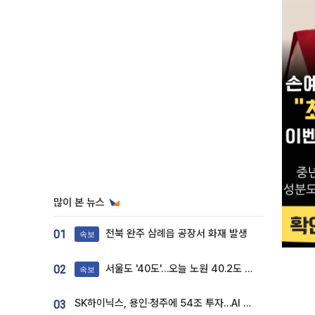
많이 본 뉴스
전북 완주 삼례읍 공장서 화재 발생
01
속보
서울도 '40도'…오늘 노원 40.2도 기록
02
속보
SK하이닉스, 용인·청주에 54조 투자…AI 메모리 생산기지 키운다
03