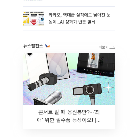
카카오, 역대급 실적에도 낮아진 눈
높이…AI 성과가 반등 열쇠
뉴스발전소
콘서트 갈 때 응원봉만?⋯'최
애' 위한 필수품 등장이오! [솔
드아웃]