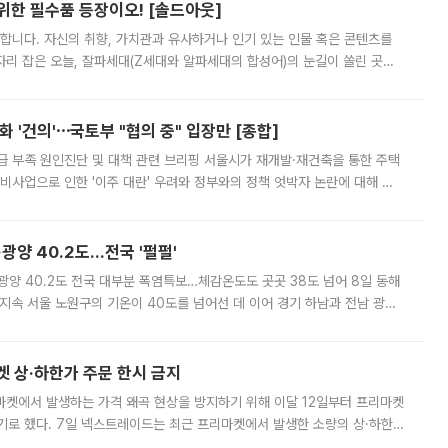
 위한 필수품 등장이오! [솔드아웃]
합니다. 자신의 취향, 가치관과 유사하거나 인기 있는 인물 혹은 콘텐츠를
'가 자리 잡은 오늘, 잘파세대(Z세대와 알파세대의 합성어)의 눈길이 쏠린 곳은
리는 공연장. 응원봉만큼이나 눈에 띄는 게 있습니다. 공연이 시작되기
 '건의'⋯국토부 "협의 중" 입장만 [종합]
급 부족 원인진단 및 대책 관련 브리핑 서울시가 재개발·재건축을 통한 주택
비사업으로 인한 '이주 대란' 우려와 정부와의 정책 엇박자 논란에 대해 정
실장은 2031년까지 31만 가구 착공 목표에 차질이 없다는 입장이나,
·광양 40.2도…전국 '펄펄'
·광양 40.2도 전국 대부분 폭염특보…체감온도도 곳곳 38도 넘어 8일 동해
지속 서울 노원구의 기온이 40도를 넘어선 데 이어 경기 하남과 전남 광양
. 전국 대부분 지역에 폭염특보가 내려진 가운데 곳곳에서 39~40도 안팎
켓 상·하한가 주문 한시 금지
마켓에서 발생하는 가격 왜곡 현상을 방지하기 위해 이달 12일부터 프리마켓
기로 했다. 7일 넥스트레이드는 최근 프리마켓에서 발생한 소량의 상·하한
, 주문 오류로 인한 가격 급등락을 최소화하기 위한 비상 대응방안을 발표