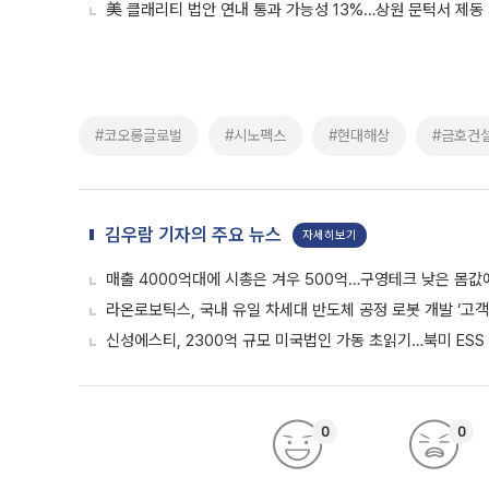
美 클래리티 법안 연내 통과 가능성 13%…상원 문턱서 제동
#코오롱글로벌
#시노펙스
#현대해상
#금호건
김우람 기자의 주요 뉴스
자세히보기
매출 4000억대에 시총은 겨우 500억…구영테크 낮은 몸값
라온로보틱스, 국내 유일 차세대 반도체 공정 로봇 개발 ‘고객
신성에스티, 2300억 규모 미국법인 가동 초읽기…북미 ESS
0
0