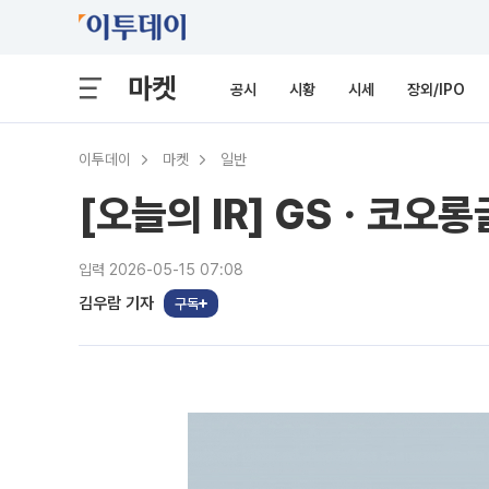
마켓
공시
시황
시세
장외/IPO
이투데이
마켓
일반
[오늘의 IR] GSㆍ코오
입력 2026-05-15 07:08
김우람 기자
구독