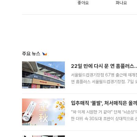
좋아요
화나요
주요 뉴스
22일 만에 다시 문 연 홈플러스
서울월드컵경기장점 67명 출근해 재개점 
연 홈플러스 서울월드컵경기장점. 7일 
우유, 과일 같은 신선식품이 차근차근 자
입추매직 '불발', 처서매직은 올
“와 이제 시원한 거 같아” 단체 ‘뇌손상
한 더위 속 30도대 초반이 상대적으로
지역에 있었습니다. 7월 말에는 서풍과