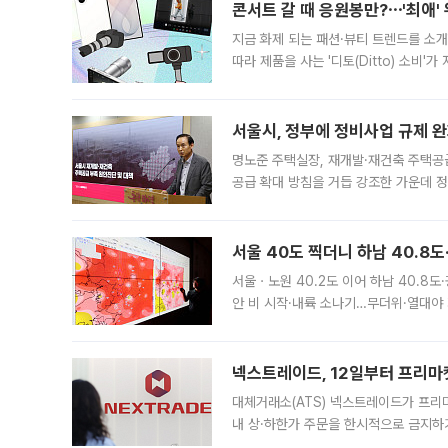
콘서트 갈 때 응원봉만?⋯'최애'
지금 화제 되는 패션·뷰티 트렌드를 소개
따라 제품을 사는 '디토(Ditto) 소비
어디일까요? 아이돌 콘서트 시작을 기다
서울시, 정부에 정비사업 규제 완화
명노준 주택실장, 재개발·재건축 주택공
공급 확대 방침을 거듭 강조한 가운데 정
면 반박하고 나섰다. 명노준 서울시 주택
서울 40도 찍더니 하남 40.8도
서울ㆍ노원 40.2도 이어 하남 40.8도
안 비 시작·내륙 소나기…무더위·열대야 
에서도 40도를 웃도는 기온이 관측됐다
의 극심한
넥스트레이드, 12일부터 프리마
대체거래소(ATS) 넥스트레이드가 프리
내 상·하한가 주문을 한시적으로 금지하
가 체결 사례와 관련해 설명자료를 내고