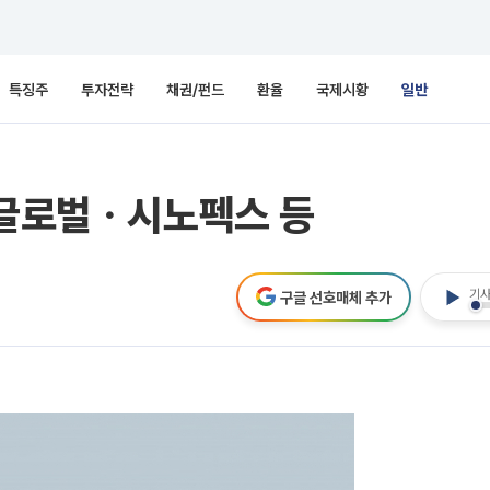
특징주
투자전략
채권/펀드
환율
국제시황
일반
롱글로벌ㆍ시노펙스 등
기사
구글 선호매체 추가