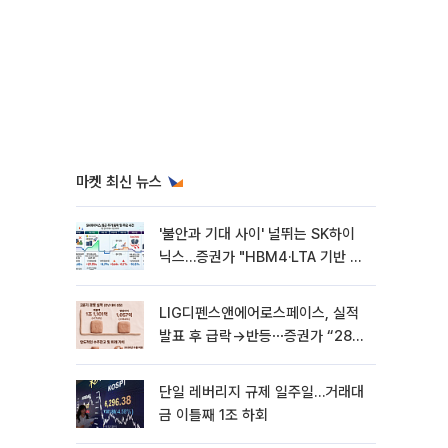
마켓 최신 뉴스
'불안과 기대 사이' 널뛰는 SK하이
닉스…증권가 "HBM4·LTA 기반 펀
터멘털 견고"
LIG디펜스앤에어로스페이스, 실적
발표 후 급락→반등⋯증권가 “28년
까지 튼튼”
단일 레버리지 규제 일주일…거래대
금 이틀째 1조 하회