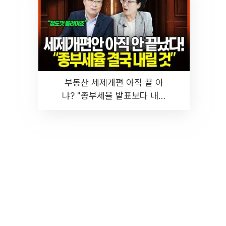
부동산 세제개편 아직 끝 아
냐? "종부세율 발표보다 내릴
것" 장기거주·양도세 전망 I 집
땅지성 I 김인만, 진미윤