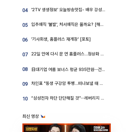
'2TV 생생정보' 오늘방송맛집- 배우 강성진 단골! 쌀국수ㆍ푸팟퐁 커리 맛집 '블○○○'
04
입추매직 '불발', 처서매직은 올까요? [해시태그]
05
'기사회생, 홈플러스 재개장' [포토]
06
22일 만에 다시 문 연 홈플러스…정상화 바쁜데 재고 없어 ‘발동동’[가보니]
07
08
日대기업 여름 보너스 평균 935만원⋯건설회사 1800만 넘어
차인표 "동생 구강암 투병…떠나보낼 때 가장 힘들었다”
09
“삼성전자 하단 단단해질 것”⋯레버리지 규제에 쏠림 완화 [찐코노미]
10
최신 영상