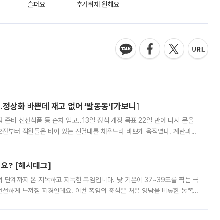
슬퍼요
추가취재 원해요
…정상화 바쁜데 재고 없어 ‘발동동’[가보니]
준비 신선식품 등 순차 입고…13일 정식 개장 목표 22일 만에 다시 문을
오전부터 직원들은 비어 있는 진열대를 채우느라 바쁘게 움직였다. 계란과
리를 잡기 시작했지만, 매장 곳곳엔 여전히 텅 빈 매대가 먼저 눈에 들어왔
까요? [해시태그]
’의 단계까지 온 지독하고 지독한 폭염입니다. 낮 기온이 37~39도를 찍는 극
 선선하게 느껴질 지경인데요. 이번 폭염의 중심은 처음 영남을 비롯한 동쪽
 북서풍이 산맥을 넘어 영남 쪽으로 내려오면서 뜨겁고 건조해졌는데요.