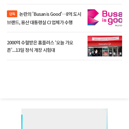
논란의 'Busan is Good'…8억 도시
단독
브랜드, 용산 대통령실 CI 업체가 수행
2000억 수혈받은 홈플러스 ‘오늘 가오
픈’...13일 정식 개장 시험대