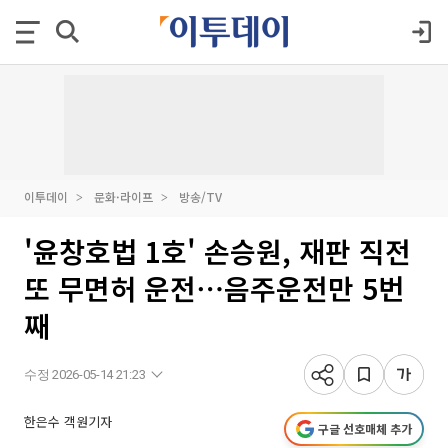
이투데이
문화·라이프
방송/TV
'윤창호법 1호' 손승원, 재판 직전
또 무면허 운전⋯음주운전만 5번
째
수정 2026-05-14 21:23
한은수 객원기자
구글 선호매체 추가