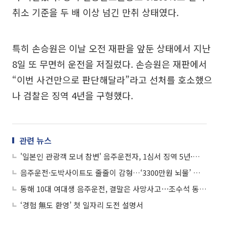
취소 기준을 두 배 이상 넘긴 만취 상태였다.
특히 손승원은 이날 오전 재판을 앞둔 상태에서 지난
8일 또 무면허 운전을 저질렀다. 손승원은 재판에서
“이번 사건만으로 판단해달라”라고 선처를 호소했으
나 검찰은 징역 4년을 구형했다.
관련 뉴스
'일본인 관광객 모녀 참변' 음주운전자, 1심서 징역 5년·테슬라 몰수
음주운전·도박사이트도 줄줄이 감형…‘3300만원 뇌물’ 현직 부장판사 재판행
동해 10대 여대생 음주운전, 결말은 사망사고⋯조수석 동승자 숨져
‘경험 無도 환영’ 첫 일자리 도전 설명서