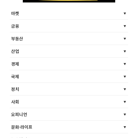
마켓
금융
부동산
산업
경제
국제
정치
사회
오피니언
문화·라이프