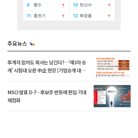
주요뉴스
후계자 없어도 회사는 남긴다?…‘제3자 승
계’ 시험대 오른 中企 현장 [기업승계 대전
환]
MSCI 발표 D-7…후보주 반등에 편입 기대
재점화