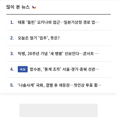
많이 본 뉴스
태풍 '돌핀' 오키나와 접근…일본기상청 경로 업데이트
1.
오늘은 절기 '입추', 뜻은?
2.
빅뱅, 20주년 기념 '새 뱅봉' 선보인다⋯콘서트 앞두고 팝업 개최
3.
합수본, '통계 조작' 서울·경기·충북 선관위 등 추가 압수수색
속보
4.
‘나솔사계’ 국화, 결별 후 재등장⋯첫인상 투표 휩쓸고 ‘인기녀’ 등극
5.