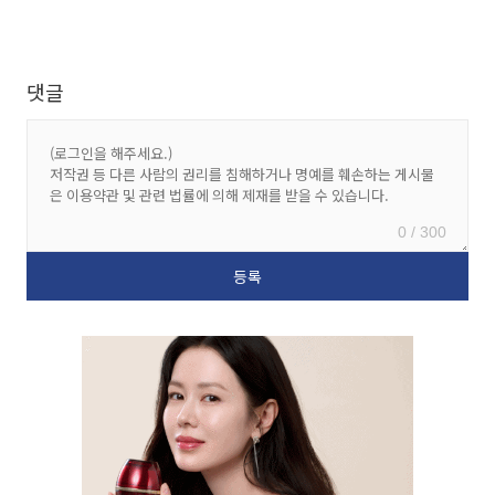
댓글
0 / 300