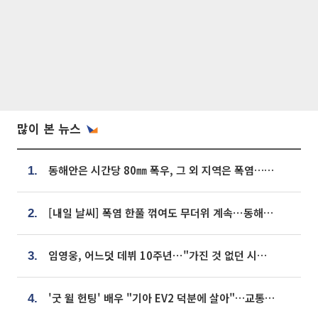
많이 본 뉴스
동해안은 시간당 80㎜ 폭우, 그 외 지역은 폭염…‘극과 극 날씨’
1.
[내일 날씨] 폭염 한풀 꺾여도 무더위 계속⋯동해안 이틀 연속 비
2.
임영웅, 어느덧 데뷔 10주년⋯"가진 것 없던 시절, 내 앞엔 20명의 팬뿐"
3.
'굿 윌 헌팅' 배우 "기아 EV2 덕분에 살아"…교통사고 후 안전성 극찬
4.