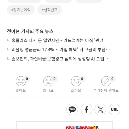
#당기순이익
#실적발표
전아현 기자의 주요 뉴스
홈플러스 다시 문 열었지만⋯카드업계는 아직 '관망'
리볼빙 평균금리 17.4%⋯‘가입 혜택’ 뒤 고금리 부담 주의
손보협회, 과실비율·보험광고 심의에 생성형 AI 도입 추진
0
0
0
0
좋아요
화나요
슬퍼요
추가취재 원해요