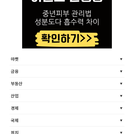
마켓
금융
부동산
산업
경제
국제
정치