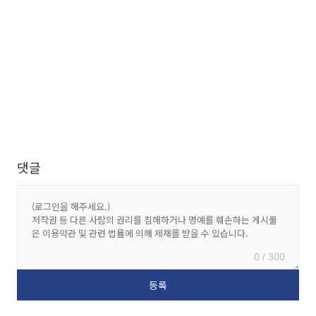
댓글
0 / 300