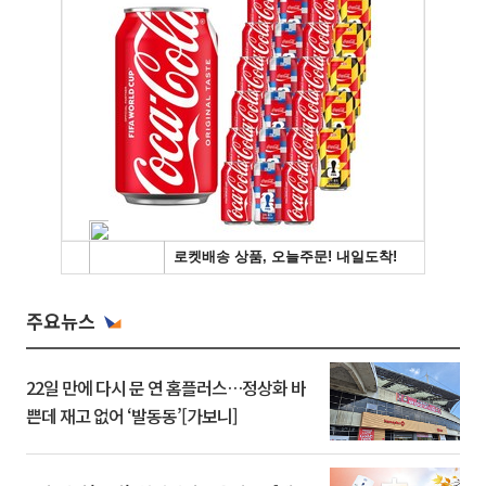
주요뉴스
22일 만에 다시 문 연 홈플러스…정상화 바
쁜데 재고 없어 ‘발동동’[가보니]