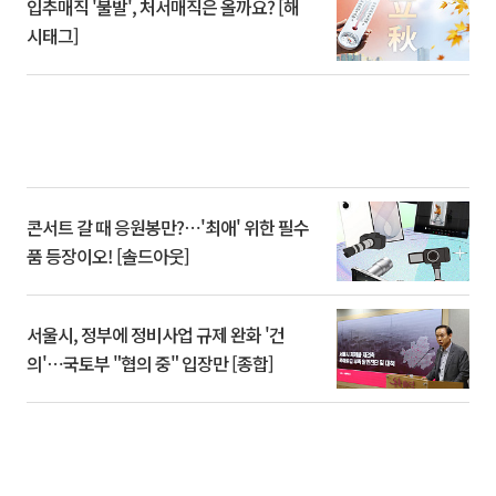
입추매직 '불발', 처서매직은 올까요? [해
시태그]
콘서트 갈 때 응원봉만?⋯'최애' 위한 필수
품 등장이오! [솔드아웃]
서울시, 정부에 정비사업 규제 완화 '건
의'⋯국토부 "협의 중" 입장만 [종합]