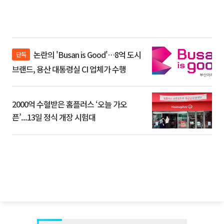
논란의 'Busan is Good'…8억 도시
단독
브랜드, 용산 대통령실 CI 업체가 수행
2000억 수혈받은 홈플러스 ‘오늘 가오
픈’...13일 정식 개장 시험대