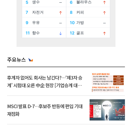
주요뉴스
후계자 없어도 회사는 남긴다?…‘제3자 승
계’ 시험대 오른 中企 현장 [기업승계 대전
환]
MSCI 발표 D-7…후보주 반등에 편입 기대
재점화