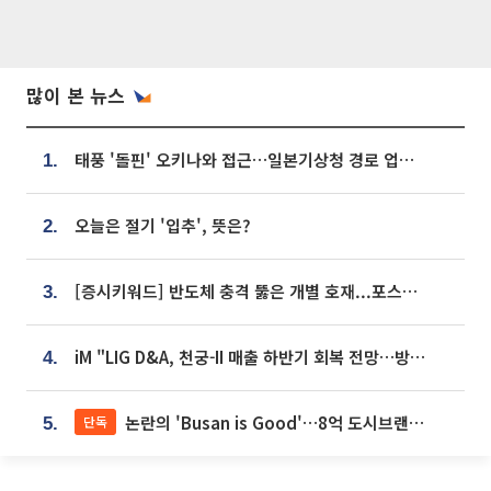
많이 본 뉴스
태풍 '돌핀' 오키나와 접근…일본기상청 경로 업데이트
1.
오늘은 절기 '입추', 뜻은?
2.
[증시키워드] 반도체 충격 뚫은 개별 호재...포스코퓨처엠·에코프로·한화솔루션 '눈길'
3.
iM "LIG D&A, 천궁-II 매출 하반기 회복 전망…방산 톱픽 유지"
4.
논란의 'Busan is Good'…8억 도시브랜드, 용산 대통령실 CI 업체가 수행
단독
5.