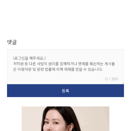
댓글
0 / 300