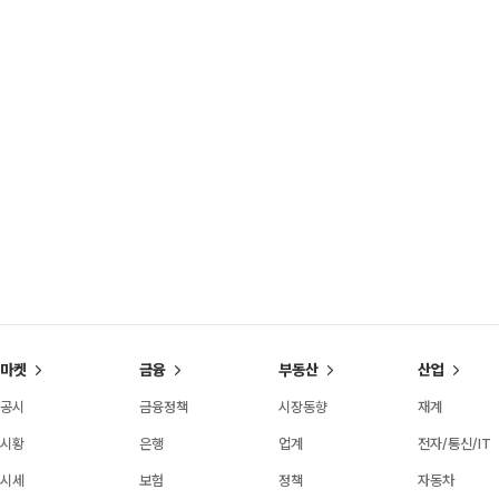
마켓
금융
부동산
산업
공시
금융정책
시장동향
재계
시황
은행
업계
전자/통신/IT
시세
보험
정책
자동차