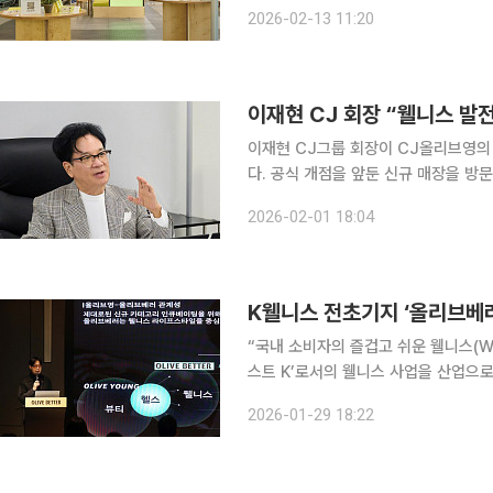
웰니스 라운지’에서는 올리브베러가 제안
2026-02-13 11:20
‘잘 먹기(Eat Well)’와 ‘잘 채우기(Nou
이재현 CJ 회장 “웰니스 발
이재현 CJ그룹 회장이 CJ올리브영의
다. 공식 개점을 앞둔 신규 매장을 방
대한 의지를 강조한 것으로 풀이된다. 1일 유통업계에 따르면 이 회장은 지난달 30일 오전 서울 광
2026-02-01 18:04
화문에 있는 올리브영의 웰니스 콘셉트
K웰니스 전초기지 ‘올리브베러’
“국내 소비자의 즐겁고 쉬운 웰니스(We
스트 K’로서의 웰니스 사업을 산업으로 같이 발전시키겠습
사업담당 경영리더는 29일 ‘올리브베러’ 
2026-01-29 18:22
브영(올리브영) 웰니스 큐레이팅 플랫