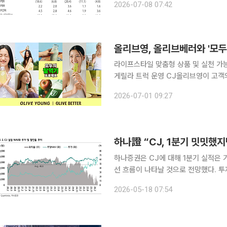
2026-07-08 07:42
실적' 보고서에 따르면 2분기 연결 기
올리브영, 올리브베러와 '모두
라이프스타일 맞춤형 상품 및 실천 가
게릴라 트럭 운영 CJ올리브영이 고객의 라이프스타일에 맞춘 상품과 섭취 루틴을 제안하는 ‘모두의
잘 먹기 프로젝트’ 프로모션을 전개한다. CJ올리브영은 1일 고객의 건강한 일상을 돕기 위해
2026-07-01 09:27
스 입문자부터 중ㆍ고관여자까지 아우
하나證 “CJ, 1분기 밋밋했
하나증권은 CJ에 대해 1분기 실적은
선 흐름이 나타날 것으로 전망했다. 투자의견
권 연구원은 “CJ의 1분기 연결 매출이
2026-05-18 07:54
13.2% 감소한 4607억원을 기록했다