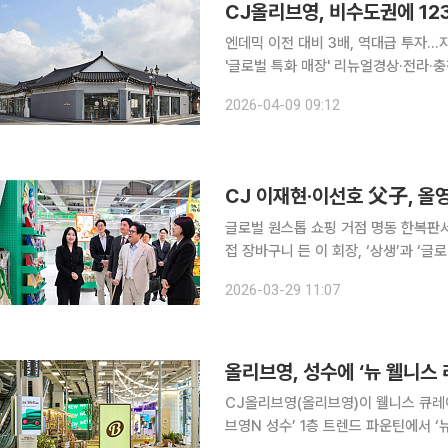
엔데믹 이전 대비 3배, 역대급 투자..
'글로벌 특화 매장' 리뉴얼경상·전라·충
권으로 번지는 K뷰티 열풍… 외국인 매
2026-04-09 09:12
집약 거점 구축현장 경험이 커리어로…
글로벌 원스톱 쇼핑 거점 명동 한복판서
접 장바구니 든 이 회장, ‘상생’과 ‘글
이재현 CJ그룹 회장이 장남인 이선호
2026-03-29 11:07
인 명동을 찾아, 현장 경영을 이어갔다
올리브영, 성수에 ‘뉴 웰니스
CJ올리브영(올리브영)이 웰니스 큐레이
브영N 성수’ 1층 트렌드 파운틴에서 ‘뉴