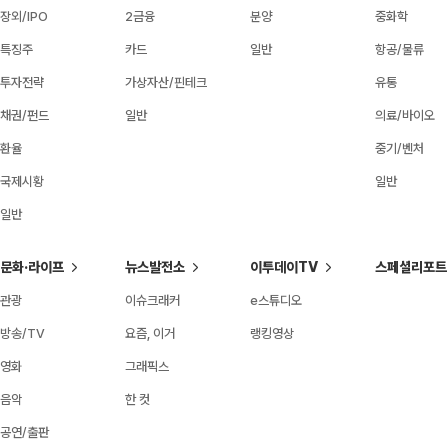
장외/IPO
2금융
분양
중화학
특징주
카드
일반
항공/물류
투자전략
가상자산/핀테크
유통
채권/펀드
일반
의료/바이오
환율
중기/벤처
국제시황
일반
일반
문화·라이프
뉴스발전소
이투데이TV
스페셜리포트
관광
이슈크래커
e스튜디오
방송/TV
요즘, 이거
랭킹영상
영화
그래픽스
음악
한 컷
공연/출판