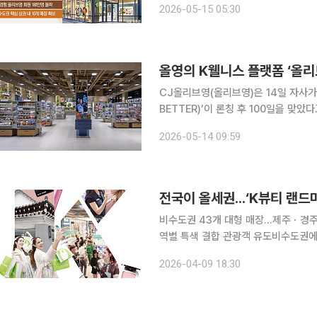
2026-05-15 05:30
점 개점 이후 2호점(강남역점)까진 낸
올영의 K웰니스 플랫폼 ‘올리브 
CJ올리브영(올리브영)은 14일 자사가
BETTER)’이 론칭 후 100일을 맞았다고 밝혔다. 올리브영은 올리브베러를
스 개념을 ‘잘 먹기’, ‘잘 채우기’ 
2026-05-14 09:59
전국이 올세권...‘K뷰티 랜
비수도권 43개 대형 매장...제주ㆍ경
역별 특색 결합 관광객 유도비수도권에만 6
수도권을 넘어 지방 상권 재편의 핵심
2026-04-09 18:30
규모인 1238억원을 투입해 매장·물류