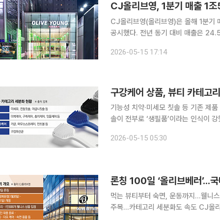
CJ올리브영, 1분기 매출 1조
CJ올리브영(올리브영)은 올해 1분기 매
공시했다. 전년 동기 대비 매출은 24.5%, 순이익은 
심으로 전국 올리브영을 찾는 방한 외
2026-05-15 17:14
매출이 가장 높은 '올리브영 명동 타운
기능성 치약·미세모 칫솔 등 기존 제품 고
솔이 전부로 ‘생필품’이라는 인식이 강
디 등까지 카테고리를 빠르게 넓히며 
2026-05-15 05:30
로분류되던 구강용품이 화장품과 함께 
론칭 100일 ‘올리브베러’..
먹는 뷰티부터 숙면, 운동까지...웰
주목...카테고리 세분화도 속도 CJ올리브영(올리브영)의 K웰니스 큐레이팅 플랫폼 ‘올리브베러
(OLIVE BETTER)’가 14일 론칭 