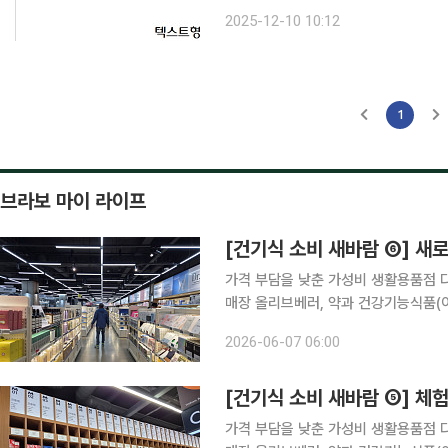
CJ올리브영이 글로벌 K뷰티 대표주자
2025-12-10 10:12
드러냈다. 올리브영은 내년 1분기
1
브라보 마이 라이프
[건기식 소비 새바람 ⑥] 새로
가격 부담을 낮춘 가성비 생활용품점 
매장 올리브베러, 약과 건강기능식품(
편한 검사와 상담을 결합한 체험형 약
2026-06-07 06:00
넓어지고 있다. 가격은 매력적이고 선
[건기식 소비 새바람 ⑤] 체
가격 부담을 낮춘 가성비 생활용품점 