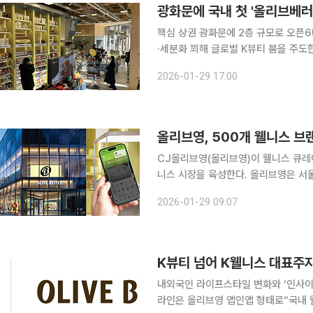
핵심 상권 광화문에 2층 규모로 오픈
·세분화 꾀해 글로벌 K뷰티 붐을 주도한 CJ올리브영(올리브영)이 ‘올리브베러’를 통해 K웰니스 시
장에 출사표를 던졌다. 1999년 헬스앤
2026-01-29 17:00
이는 별도 플랫폼이다. 올리브영이 그
올리브영, 500개 웰니스 브
CJ올리브영(올리브영)이 웰니스 큐레이팅
니스 시장을 육성한다. 올리브영은 서울 중구 광화문 디타워에 올리브베러의 첫 오프라인 매장 ‘올
리브베러 광화문점’을 오픈한다고 29일 밝혔다. 올리브베러는 ‘건강한 아름다
2026-01-29 09:07
올리브영이 키워 온 헬스 카테고리를 
K뷰티 넘어 K웰니스 대표주
내외국인 라이프스타일 변화와 ‘인사이
라인은 올리브영 앱인앱 형태로“국내 웰