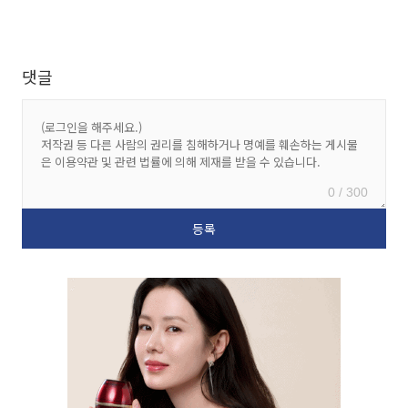
댓글
0 / 300