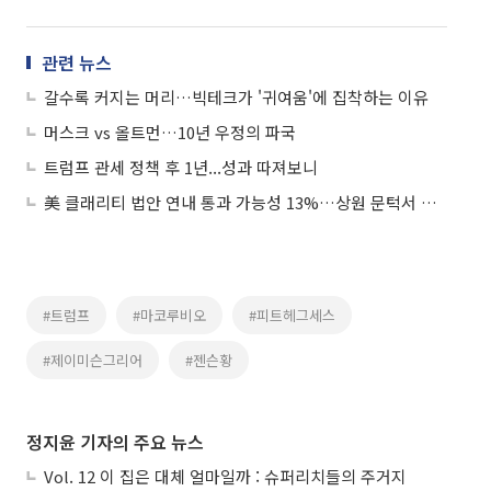
관련 뉴스
갈수록 커지는 머리…빅테크가 '귀여움'에 집착하는 이유
머스크 vs 올트먼…10년 우정의 파국
트럼프 관세 정책 후 1년...성과 따져보니
美 클래리티 법안 연내 통과 가능성 13%…상원 문턱서 제동
#트럼프
#마코루비오
#피트헤그세스
#제이미슨그리어
#젠슨황
정지윤 기자의 주요 뉴스
Vol. 12 이 집은 대체 얼마일까 : 슈퍼리치들의 주거지