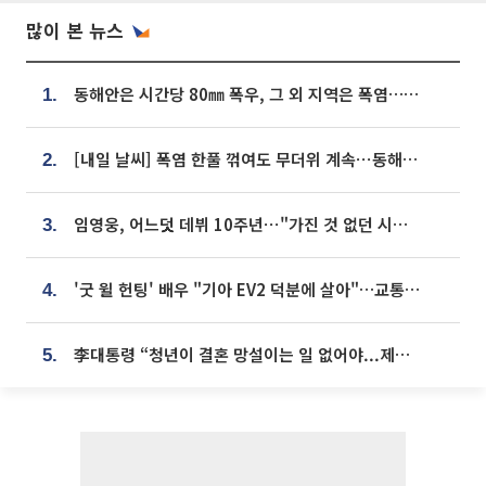
많이 본 뉴스
동해안은 시간당 80㎜ 폭우, 그 외 지역은 폭염…‘극과 극 날씨’
1.
[내일 날씨] 폭염 한풀 꺾여도 무더위 계속⋯동해안 이틀 연속 비
2.
임영웅, 어느덧 데뷔 10주년⋯"가진 것 없던 시절, 내 앞엔 20명의 팬뿐"
3.
'굿 윌 헌팅' 배우 "기아 EV2 덕분에 살아"…교통사고 후 안전성 극찬
4.
李대통령 “청년이 결혼 망설이는 일 없어야...제도상 불이익 조사”
5.