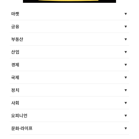
마켓
금융
부동산
산업
경제
국제
정치
사회
오피니언
문화·라이프