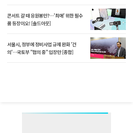
콘서트 갈 때 응원봉만?⋯'최애' 위한 필수
품 등장이오! [솔드아웃]
서울시, 정부에 정비사업 규제 완화 '건
의'⋯국토부 "협의 중" 입장만 [종합]