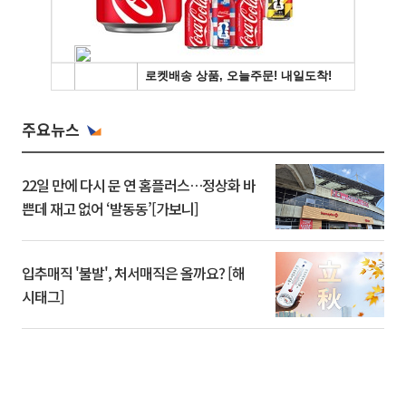
주요뉴스
22일 만에 다시 문 연 홈플러스…정상화 바
쁜데 재고 없어 ‘발동동’[가보니]
입추매직 '불발', 처서매직은 올까요? [해
시태그]