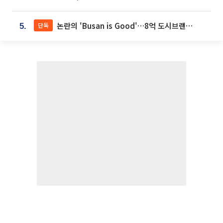
논란의 'Busan is Good'…8억 도시브랜드, 용산 대통령실 CI 업체가 수행
단독
5.