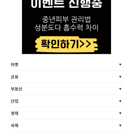
마켓
금융
부동산
산업
경제
국제