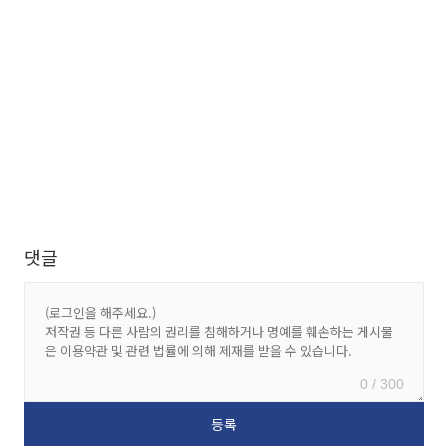
댓글
0 / 300