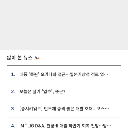
많이 본 뉴스
태풍 '돌핀' 오키나와 접근…일본기상청 경로 업데이트
1.
오늘은 절기 '입추', 뜻은?
2.
[증시키워드] 반도체 충격 뚫은 개별 호재...포스코퓨처엠·에코프로·한화솔루션 '눈길'
3.
iM "LIG D&A, 천궁-II 매출 하반기 회복 전망…방산 톱픽 유지"
4.