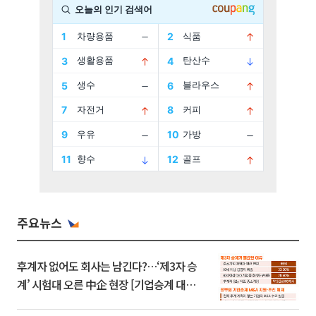
주요뉴스
후계자 없어도 회사는 남긴다?…‘제3자 승
계’ 시험대 오른 中企 현장 [기업승계 대전
환]