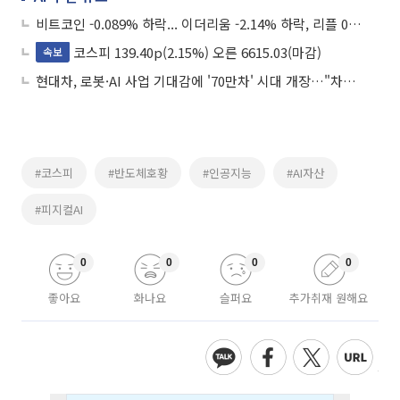
비트코인 -0.089% 하락... 이더리움 -2.14% 하락, 리플 0.31% 상승
코스피 139.40p(2.15%) 오른 6615.03(마감)
속보
현대차, 로봇·AI 사업 기대감에 '70만차' 시대 개장…"차기 주도주 낙점"
#코스피
#반도체호황
#인공지능
#AI자산
#피지컬AI
0
0
0
0
좋아요
화나요
슬퍼요
추가취재 원해요