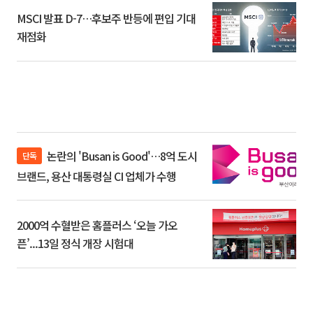
MSCI 발표 D-7…후보주 반등에 편입 기대
재점화
논란의 'Busan is Good'…8억 도시
단독
브랜드, 용산 대통령실 CI 업체가 수행
2000억 수혈받은 홈플러스 ‘오늘 가오
픈’...13일 정식 개장 시험대