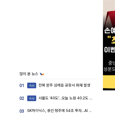
많이 본 뉴스
전북 완주 삼례읍 공장서 화재 발생
01
속보
서울도 '40도'…오늘 노원 40.2도 기록
02
속보
SK하이닉스, 용인·청주에 54조 투자…AI 메모리 생산기지 키운다
03