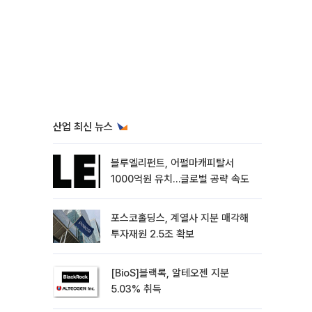
산업 최신 뉴스
블루엘리펀트, 어펄마캐피탈서
1000억원 유치…글로벌 공략 속도
포스코홀딩스, 계열사 지분 매각해
투자재원 2.5조 확보
[BioS]블랙록, 알테오젠 지분
5.03% 취득