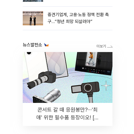
흑자 유지
중견기업계, 고용·노동 정책 전환 촉
구…“청년 희망 되살려야”
뉴스발전소
콘서트 갈 때 응원봉만?⋯'최
애' 위한 필수품 등장이오! [솔
드아웃]