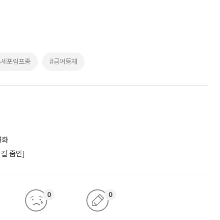
B세포림프종
#급여등재
격화
컬 줌인]
0
0