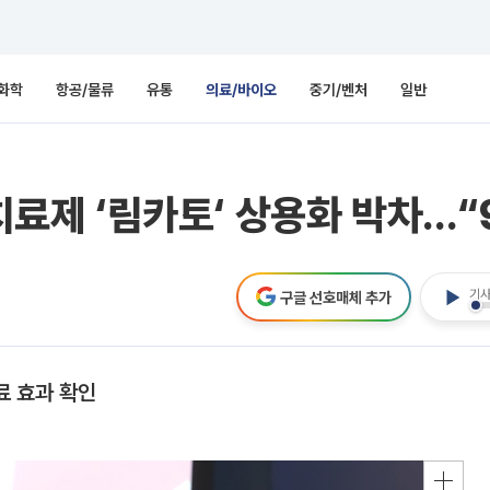
화학
항공/물류
유통
의료/바이오
중기/벤처
일반
 치료제 ‘림카토‘ 상용화 박차…“
기사
구글 선호매체 추가
료 효과 확인