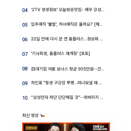
'2TV 생생정보' 오늘방송맛집- 배우 강성진 단골! 쌀국수ㆍ푸팟퐁 커리 맛집 '블○○○'
04
입추매직 '불발', 처서매직은 올까요? [해시태그]
05
22일 만에 다시 문 연 홈플러스…정상화 바쁜데 재고 없어 ‘발동동’[가보니]
06
'기사회생, 홈플러스 재개장' [포토]
07
08
日대기업 여름 보너스 평균 935만원⋯건설회사 1800만 넘어
차인표 "동생 구강암 투병…떠나보낼 때 가장 힘들었다”
09
“삼성전자 하단 단단해질 것”⋯레버리지 규제에 쏠림 완화 [찐코노미]
10
최신 영상