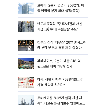
코웨이, 2분기 영업익 2532억...매
출·영업익 분기 최대 실적(종합)
반도체공학회 "주 52시간제 개선
시급…美·中에 추월당할 수도"
컴투스 신작 ‘제우스’ 26일 출시…과
금 부담 낮추고 경쟁 재미 살렸다
파라다이스, 2분기 매출 3181억
원…전년 대비 11.8% 증가
하림, 상반기 매출 7538억원…닭
가격 상승에 6.2%↑
롯데케미칼 "하반기 실적 개선 지
속"…재고손실·정기보수 영향에도