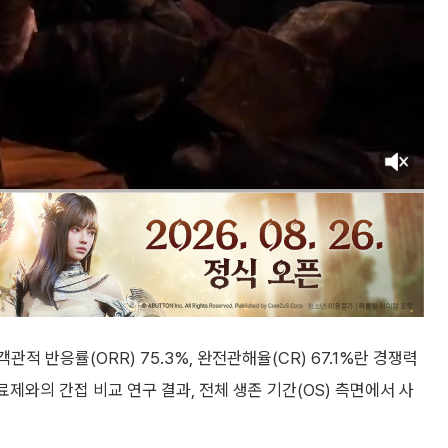
적 반응률(ORR) 75.3%, 완전관해율(CR) 67.1%란 경쟁력
료제와의 간접 비교 연구 결과, 전체 생존 기간(OS) 측면에서 사