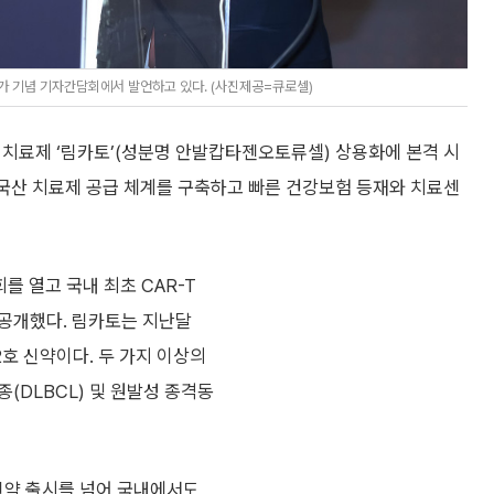
가 기념 기자간담회에서 발언하고 있다. (사진제공=큐로셀)
 치료제 ‘림카토’(성분명 안발캅타젠오토류셀) 상용화에 본격 시
에 국산 치료제 공급 체계를 구축하고 빠른 건강보험 등재와 치료센
 열고 국내 최초 CAR-T
공개했다. 림카토는 지난달
호 신약이다. 두 가지 이상의
(DLBCL) 및 원발성 종격동
신약 출시를 넘어 국내에서도