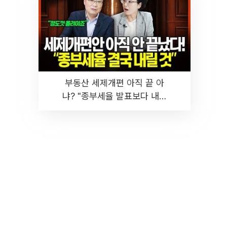
부동산 세제개편 아직 끝 아
냐? "종부세율 발표보다 내릴
것" 장기거주·양도세 전망 I 집
땅지성 I 김인만, 진미윤