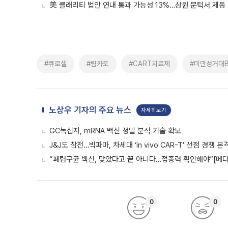
美 클래리티 법안 연내 통과 가능성 13%…상원 문턱서 제동
#큐로셀
#림카토
#CART치료제
#미만성거대
노상우 기자의 주요 뉴스
자세히보기
GC녹십자, mRNA 백신 정밀 분석 기술 확보
J&J도 참전…빅파마, 차세대 ‘in vivo CAR-T’ 선점 경쟁 본
“폐렴구균 백신, 맞았다고 끝 아니다…접종력 확인해야”[메디
0
0