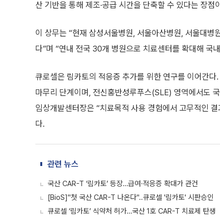
산 기반을 통해 제조·공급 시간을 단축할 수 있다는 장점이
이 상무는 “현재 삼성서울병원, 서울아산병원, 서울대병원
다”며 “연내 전국 30개 병원으로 치료센터를 확대해 국
큐로셀은 림카토의 적응증 추가를 위한 연구를 이어간다. 현
마무리 단계이며, 전신홍반성루푸스(SLE) 영역에서도 국
임상개발센터장은 “치료목적 사용 경험에서 고무적인 결과
다.
관련 뉴스
국산 CAR-T ‘림카토’ 등장…급여·적응증 확대가 관건
[BioS]"첫 국산 CAR-T 나온다"..큐로셀 '림카토' 시판승인
큐로셀 ‘림카토’ 식약처 허가…국산 1호 CAR-T 치료제 탄생