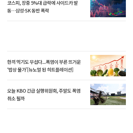
코스피, 장중 5%대 급락에 사이드카 발
동…삼성·SK 동반 폭락
한끼 먹기도 무섭다...폭염이 부른 뜨거운
‘밥상 물가’[뉴노멀 된 히트플레이션]
오늘 KBO 긴급 실행위원회, 주말도 폭염
취소 될까