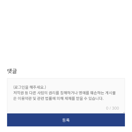
댓글
0 / 300