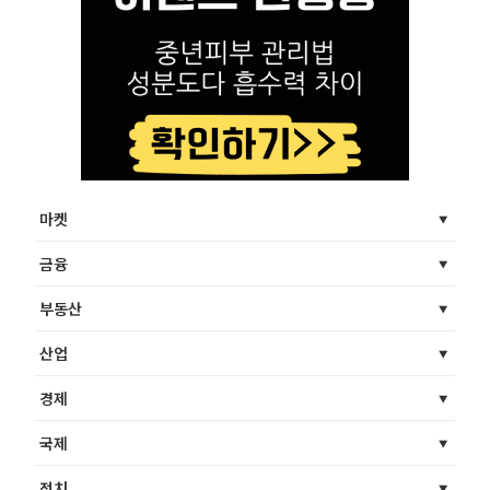
마켓
금융
부동산
산업
경제
국제
정치