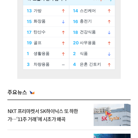
주요뉴스
NXT 프리마켓서 SK하이닉스 또 하한
가⋯‘11주 거래’에 시초가 왜곡