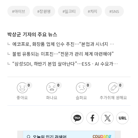
#아이브
#장원영
#밀크티
#차지
#SNS
박상군 기자의 주요 뉴스
에코프로, 화장품 업체 인수 추진⋯“본업과 시너지 부족”
불법 유통되는 미프진⋯“전문가 관리 체계 마련해야”
“삼성SDI, 하반기 본업 살아난다”⋯ESSㆍAI 수요가 견인
0
0
0
0
좋아요
화나요
슬퍼요
추가취재 원해요