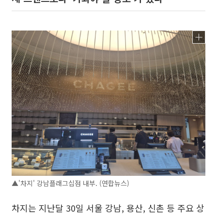
▲'차지' 강남플래그십점 내부. (연합뉴스)
차지는 지난달 30일 서울 강남, 용산, 신촌 등 주요 상