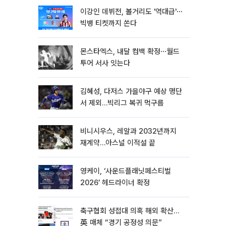
이강인 데뷔전, 볼거리도 '역대급'⋯
빅뱅 티켓까지 쏜다
몬스타엑스, 내달 컴백 확정⋯월드
투어 서사 잇는다
김혜성, 다저스 가을야구 예상 명단
서 제외…빅리그 복귀 먹구름
비니시우스, 레알과 2032년까지
재계약…아스널 이적설 끝
영케이, ‘사운드플래닛페스티벌
2026’ 헤드라이너 확정
축구협회 성접대 의혹 해외 확산…
英 매체 “경기 공정성 의문”