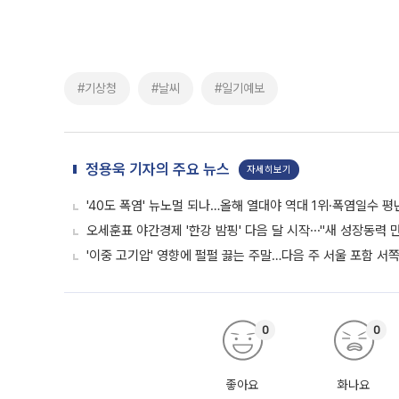
#기상청
#날씨
#일기예보
정용욱 기자의 주요 뉴스
자세히보기
'40도 폭염' 뉴노멀 되나…올해 열대야 역대 1위·폭염일수 평
오세훈표 야간경제 '한강 밤핑' 다음 달 시작⋯"새 성장동력 만
'이중 고기압' 영향에 펄펄 끓는 주말…다음 주 서울 포함 서
0
0
좋아요
화나요