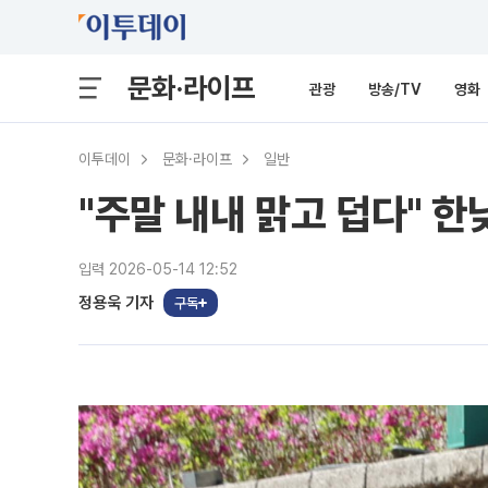
문화·라이프
관광
방송/TV
영화
이투데이
문화·라이프
일반
"주말 내내 맑고 덥다" 한
입력 2026-05-14 12:52
정용욱 기자
구독