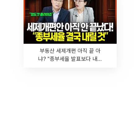
부동산 세제개편 아직 끝 아
냐? "종부세율 발표보다 내릴
것" 장기거주·양도세 전망 I 집
땅지성 I 김인만, 진미윤