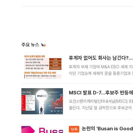
주요 뉴스
후계자 없어도 회사는 남긴다?…‘
후계자 부재 기업에 M&A·EBO 세제 
이던 기업승계 세제의 문을 동종기업과 
대신 M&A나 임직원 인수(EBO)를 통
늘
MSCI 발표 D-7…후보주 반등
모건스탠리캐피털인터내셔널(MSCI) 8
쏠린다. 지난달 말 급락장으로 후보군의
가능성과 지수 추종 자금 유입 기대가 
논란의 'Busan is Go
단독