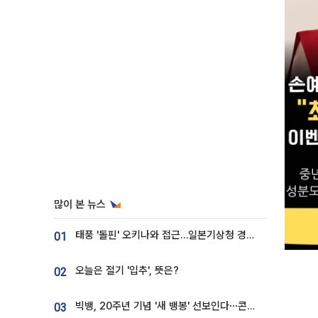
많이 본 뉴스
태풍 '돌핀' 오키나와 접근…일본기상청 경로 업데이트
01
오늘은 절기 '입추', 뜻은?
02
빅뱅, 20주년 기념 '새 뱅봉' 선보인다⋯콘서트 앞두고 팝업 개최
03