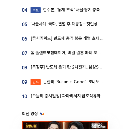
합수본, '통계 조작' 서울·경기·충북 선관위 등 추가 압수수색
04
속보
‘나솔사계’ 국화, 결별 후 재등장⋯첫인상 투표 휩쓸고 ‘인기녀’ 등극
05
[증시키워드] 반도체 충격 뚫은 개별 호재...포스코퓨처엠·에코프로·한화솔루션 '눈길'
06
톰 홀랜드♥젠데이아, 비밀 결혼 파티 포착⋯호텔 대관비만 9억
07
[특징주] 반도체 온기 탄 2차전지...삼성SDI, 장 초반 7% 넘게 껑충
08
논란의 'Busan is Good'…8억 도시브랜드, 용산 대통령실 CI 업체가 수행
09
단독
[오늘의 증시일정] 파마리서치·금호석유화학·코오롱인더·상상인증권 등
10
최신 영상