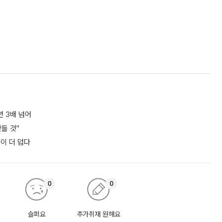
년 3배 넘어
들 것"
쪽이 더 덥다
0
0
슬퍼요
추가취재 원해요