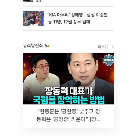
‘KIA 마무리’ 정해영ㆍ삼성 이승현
등 11명, 12월 상무 입대
뉴스발전소
“한동훈은 ‘공한증’ 낮추고 장
동혁은 ‘공장증’ 키운다” [정치
대학]