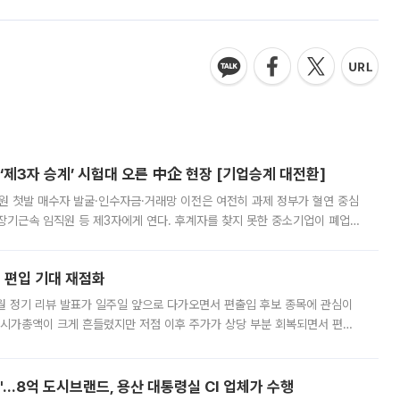
제3자 승계’ 시험대 오른 中企 현장 [기업승계 대전환]
지원 첫발 매수자 발굴·인수자금·거래망 이전은 여전히 과제 정부가 혈연 중심
장기근속 임직원 등 제3자에게 연다. 후계자를 찾지 못한 중소기업이 폐업
해 기술과 일자리를 남기도록 하겠다는 취지다. 다만 세금 감면만으로 거래를
에 편입 기대 재점화
월 정기 리뷰 발표가 일주일 앞으로 다가오면서 편출입 후보 종목에 관심이
 시가총액이 크게 흔들렸지만 저점 이후 주가가 상당 부분 회복되면서 편입
다시 부각되고 있다. 7일 금융투자업계에 따르면 MSCI는 한국시간으로 오는
od'…8억 도시브랜드, 용산 대통령실 CI 업체가 수행