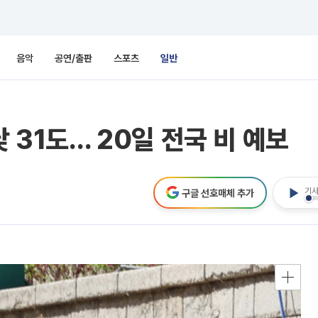
음악
공연/출판
스포츠
일반
낮 31도… 20일 전국 비 예보
기사
구글 선호매체 추가