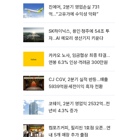
진에어, 2분기 영업손실 731
억…“고유가에 수익성 악화”
SK하이닉스, 용인·청주에 54조 투
자…AI 메모리 생산기지 키운다
카카오 노사, 임금협상 최종 타결…
연봉 6.3% 인상·격려금 300만원
CJ CGV, 2분기 실적 반등…매출
5939억원·세전이익 흑자 전환
코웨이, 2분기 영업익 2532억...전
년비 4.3% 증가
컴포즈커피, 필리핀 1호점 오픈…연
내 5개 매장 추가 출점