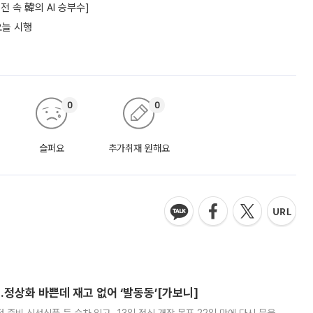
 속 韓의 AI 승부수]
오늘 시행
0
0
슬퍼요
추가취재 원해요
…정상화 바쁜데 재고 없어 ‘발동동’[가보니]