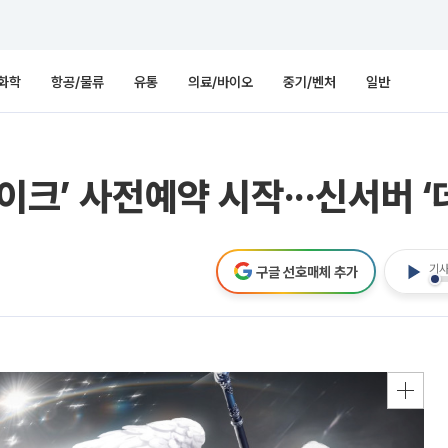
화학
항공/물류
유통
의료/바이오
중기/벤처
일반
이크’ 사전예약 시작···신서버 ‘
기사
구글 선호매체 추가