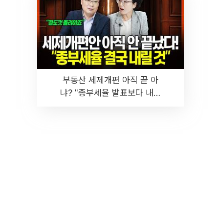
부동산 세제개편 아직 끝 아
냐? "종부세율 발표보다 내릴
것" 장기거주·양도세 전망 I 집
땅지성 I 김인만, 진미윤