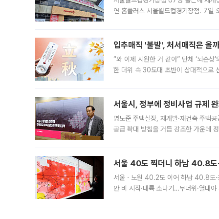
서울월드컵경기장점 67명 출근해 재개점 
연 홈플러스 서울월드컵경기장점. 7일 
우유, 과일 같은 신선식품이 차근차근 자
입추매직 '불발', 처서매직은 올
“와 이제 시원한 거 같아” 단체 ‘뇌손상
한 더위 속 30도대 초반이 상대적으로
지역에 있었습니다. 7월 말에는 서풍과
서울시, 정부에 정비사업 규제 완화
명노준 주택실장, 재개발·재건축 주택공
공급 확대 방침을 거듭 강조한 가운데 정
면 반박하고 나섰다. 명노준 서울시 주택
서울 40도 찍더니 하남 40.8도
서울ㆍ노원 40.2도 이어 하남 40.8도
안 비 시작·내륙 소나기…무더위·열대야 
에서도 40도를 웃도는 기온이 관측됐다
의 극심한