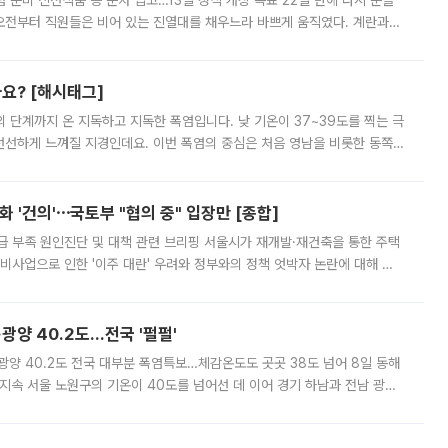
준비 신선식품 등 순차 입고…13일 정식 개장 목표 22일 만에 다시 문을
오전부터 직원들은 비어 있는 진열대를 채우느라 바쁘게 움직였다. 계란과
리를 잡기 시작했지만, 매장 곳곳엔 여전히 텅 빈 매대가 먼저 눈에 들어왔
까요? [해시태그]
’의 단계까지 온 지독하고 지독한 폭염입니다. 낮 기온이 37~39도를 찍는 극
 선선하게 느껴질 지경인데요. 이번 폭염의 중심은 처음 영남을 비롯한 동쪽
 북서풍이 산맥을 넘어 영남 쪽으로 내려오면서 뜨겁고 건조해졌는데요.
 '건의'⋯국토부 "협의 중" 입장만 [종합]
급 부족 원인진단 및 대책 관련 브리핑 서울시가 재개발·재건축을 통한 주택
비사업으로 인한 '이주 대란' 우려와 정부와의 정책 엇박자 논란에 대해 정
실장은 2031년까지 31만 가구 착공 목표에 차질이 없다는 입장이나,
·광양 40.2도…전국 '펄펄'
·광양 40.2도 전국 대부분 폭염특보…체감온도도 곳곳 38도 넘어 8일 동해
지속 서울 노원구의 기온이 40도를 넘어선 데 이어 경기 하남과 전남 광양
. 전국 대부분 지역에 폭염특보가 내려진 가운데 곳곳에서 39~40도 안팎