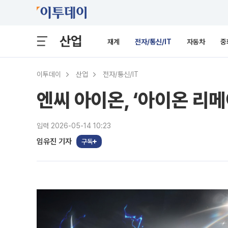
산업
재계
전자/통신/IT
자동차
중
이투데이
산업
전자/통신/IT
엔씨 아이온, ‘아이온 리메
입력 2026-05-14 10:23
임유진 기자
구독