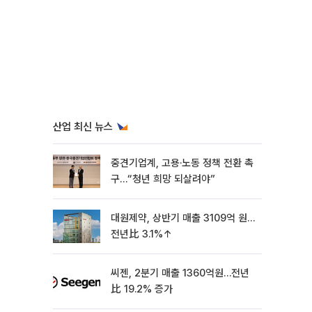
산업 최신 뉴스
중견기업계, 고용·노동 정책 전환 촉
구…“청년 희망 되살려야”
대원제약, 상반기 매출 3109억 원…
전년比 3.1%↑
씨젠, 2분기 매출 1360억원…전년
比 19.2% 증가