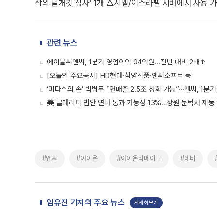
작의 날개깃 상자’ 1개 △시엘/이스라펠 서버에서 사용 가능
관련 뉴스
에이블씨엔씨, 1분기 영업이익 94억원...전년 대비 2배↑
[오늘의 주요공시] HD현대·삼양식품·엔씨소프트 등
‘미다스의 손’ 박병무 “연매출 2.5조 상회 가능”⋯엔씨, 1분
美 클래리티 법안 연내 통과 가능성 13%…상원 문턱서 제동
#엔씨
#아이온
#아이온리메이크
#데바
임유진 기자의 주요 뉴스
자세히보기