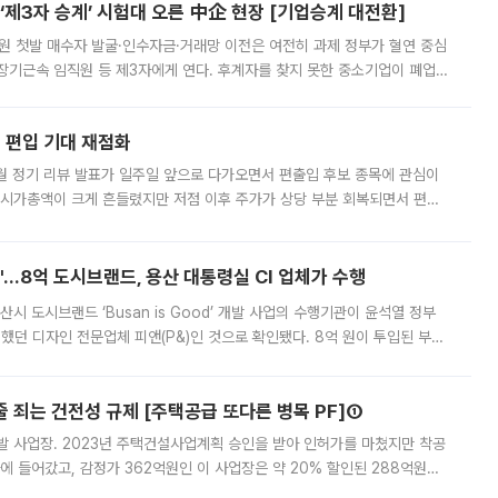
제3자 승계’ 시험대 오른 中企 현장 [기업승계 대전환]
지원 첫발 매수자 발굴·인수자금·거래망 이전은 여전히 과제 정부가 혈연 중심
장기근속 임직원 등 제3자에게 연다. 후계자를 찾지 못한 중소기업이 폐업
해 기술과 일자리를 남기도록 하겠다는 취지다. 다만 세금 감면만으로 거래를
에 편입 기대 재점화
월 정기 리뷰 발표가 일주일 앞으로 다가오면서 편출입 후보 종목에 관심이
 시가총액이 크게 흔들렸지만 저점 이후 주가가 상당 부분 회복되면서 편입
다시 부각되고 있다. 7일 금융투자업계에 따르면 MSCI는 한국시간으로 오는
od'…8억 도시브랜드, 용산 대통령실 CI 업체가 수행
시 도시브랜드 ‘Busan is Good’ 개발 사업의 수행기관이 윤석열 정부
여했던 디자인 전문업체 피앤(P&)인 것으로 확인됐다. 8억 원이 투입된 부산
 부족과 디자인 정체성 논란에 휩싸였던 만큼, 사업 선정 과정과 결과물에
줄 죄는 건전성 규제 [주택공급 또다른 병목 PF]①
발 사업장. 2023년 주택건설사업계획 승인을 받아 인허가를 마쳤지만 착공
에 들어갔고, 감정가 362억원인 이 사업장은 약 20% 할인된 288억원에
 현재는 4차 공매를 위한 조건 협의가 진행 중이다. 수도권의 주요 주거 배