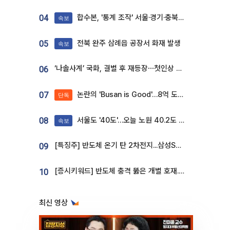
합수본, '통계 조작' 서울·경기·충북 선관위 등 추가 압수수색
04
속보
전북 완주 삼례읍 공장서 화재 발생
05
속보
‘나솔사계’ 국화, 결별 후 재등장⋯첫인상 투표 휩쓸고 ‘인기녀’ 등극
06
논란의 'Busan is Good'…8억 도시브랜드, 용산 대통령실 CI 업체가 수행
07
단독
서울도 '40도'…오늘 노원 40.2도 기록
08
속보
[특징주] 반도체 온기 탄 2차전지...삼성SDI, 장 초반 7% 넘게 껑충
09
[증시키워드] 반도체 충격 뚫은 개별 호재...포스코퓨처엠·에코프로·한화솔루션 '눈길'
10
최신 영상