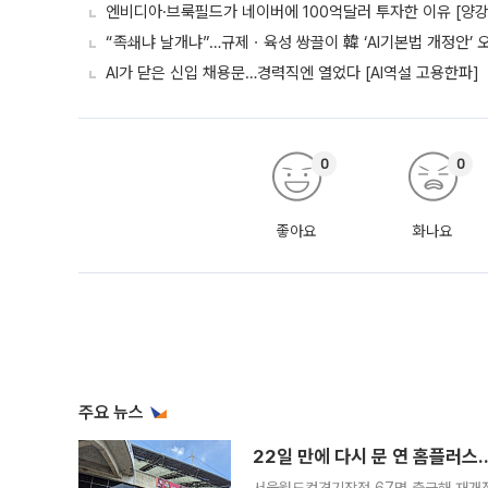
엔비디아·브룩필드가 네이버에 100억달러 투자한 이유 [양강전
“족쇄냐 날개냐”…규제ㆍ육성 쌍끌이 韓 ‘AI기본법 개정안’ 
AI가 닫은 신입 채용문…경력직엔 열었다 [AI역설 고용한파]
0
0
좋아요
화나요
주요 뉴스
22일 만에 다시 문 연 홈플러스