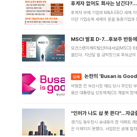
후계자 없어도 회사는 남긴다?…‘
후계자 부재 기업에 M&A·EBO 세제 
이던 기업승계 세제의 문을 동종기업과 
대신 M&A나 임직원 인수(EBO)를 통
늘
MSCI 발표 D-7…후보주 반등
모건스탠리캐피털인터내셔널(MSCI) 8
쏠린다. 지난달 말 급락장으로 후보군의
가능성과 지수 추종 자금 유입 기대가 
논란의 'Busan is Go
단독
박형준 전 부산시장 재임 당시 추진된 부산
용산 대통령실 상징체계(CI) 개발에 참
도시브랜드 사업이 공개 이후 시민 공감
"인허가 나도 삽 못 뜬다"…자금
경기도 동두천시 송내동의 한 아파트 개
은 이뤄지지 못했다. 사업장은 공매 절차
3차 공매까지 진행됐으나 모두 유찰됐다.