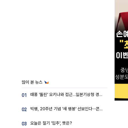
많이 본 뉴스
태풍 '돌핀' 오키나와 접근…일본기상청 경로 업데이트
01
빅뱅, 20주년 기념 '새 뱅봉' 선보인다⋯콘서트 앞두고 팝업 개최
02
오늘은 절기 '입추', 뜻은?
03