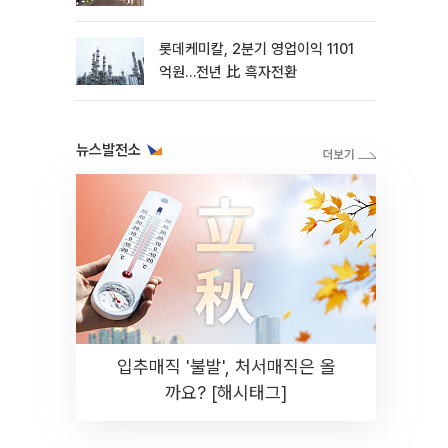
롯데케미칼, 2분기 영업이익 1101
억원…전년 比 흑자전환
뉴스발전소
입추매직 '불발', 처서매직은 올
까요? [해시태그]