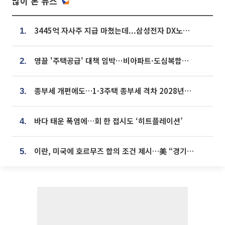
많이 본 뉴스
3445억 자사주 지급 마쳤는데...삼성전자 DX노조, 뒤늦은 '떼쓰기 집회'
1.
영끌 '주택공급' 대책 임박⋯비아파트·도심복합까지 총동원
2.
종부세 개편에도…1·3주택 종부세 격차 2028년부터 확대
3.
바다 태운 폭염에…회 한 접시도 ‘히트플레이션’
4.
이란, 미국에 호르무즈 합의 조건 제시…美 “경기 아직 안 끝나” [종합]
5.