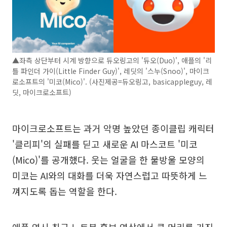
▲좌측 상단부터 시계 방향으로 듀오링고의 '듀오(Duo)', 애플의 '리
틀 파인더 가이(Little Finder Guy)', 레딧의 '스누(Snoo)', 마이크
로소프트의 '미코(Mico)'. (사진제공=듀오링고, basicappleguy, 레
딧, 마이크로소프트)
마이크로소프트는 과거 악명 높았던 종이클립 캐릭터
'클리피'의 실패를 딛고 새로운 AI 마스코트 '미코
(Mico)'를 공개했다. 웃는 얼굴을 한 물방울 모양의
미코는 AI와의 대화를 더욱 자연스럽고 따뜻하게 느
껴지도록 돕는 역할을 한다.