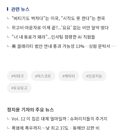
관련 뉴스
"버티기도 벅차다"는 미국, "시작도 못 한다"는 한국
위고비·마운자로 이제 끝?...'요요' 없는 비만 알약 떴다
"너 내 동료가 돼라"...인사팀 점령한 AI 직원들
美 클래리티 법안 연내 통과 가능성 13%…상원 문턱서 제동
#빅테크
#마스코트
#캐릭터
#인공지능
#듀오링고
정지윤 기자의 주요 뉴스
Vol. 12 이 집은 대체 얼마일까 : 슈퍼리치들의 주거지
폭염에 폭우까지⋯낮 최고 37도ㆍ동해안 강한 비