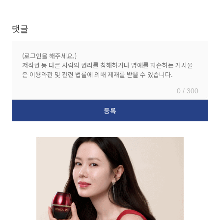
댓글
0 / 300