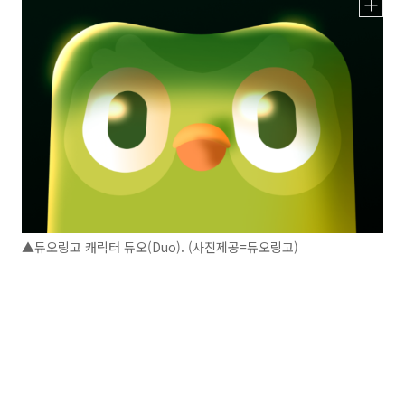
▲듀오링고 캐릭터 듀오(Duo). (사진제공=듀오링고)