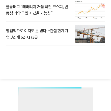
블룸버그 “레버리지 거품 빠진 코스피, 변
동성 최악 국면 지났을 가능성”
영업익으로 이자도 못 낸다…건설 한계기
업 5년 새 62→173곳