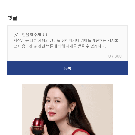
댓글
0 / 300