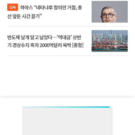
하마스 “네타냐후 합의안 거절, 총
단독
선 앞둔 시간 끌기”
반도체 날개 달고 날았다⋯'역대급' 상반
기 경상수지 흑자 2000억달러 육박 [종합]