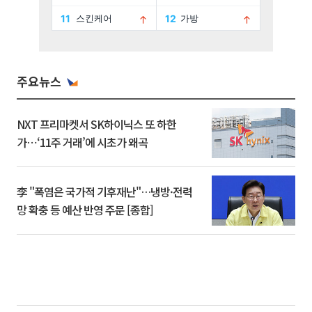
주요뉴스
NXT 프리마켓서 SK하이닉스 또 하한
가⋯‘11주 거래’에 시초가 왜곡
李 "폭염은 국가적 기후재난"…냉방·전력
망 확충 등 예산 반영 주문 [종합]