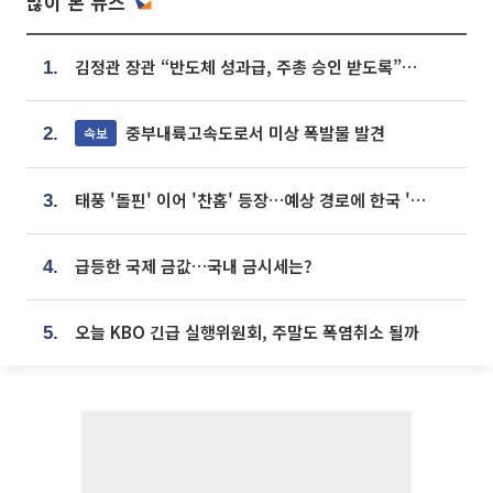
많이 본 뉴스
김정관 장관 “반도체 성과급, 주총 승인 받도록”…상법·자본시장법 개정 시사
1.
중부내륙고속도로서 미상 폭발물 발견
속보
2.
태풍 '돌핀' 이어 '찬홈' 등장…예상 경로에 한국 '한숨'
3.
급등한 국제 금값…국내 금시세는?
4.
오늘 KBO 긴급 실행위원회, 주말도 폭염취소 될까
5.