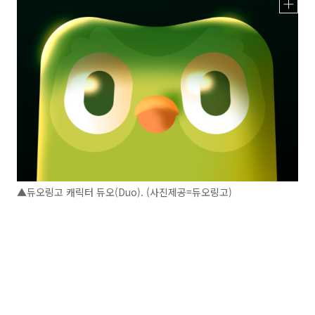
▲듀오링고 캐릭터 듀오(Duo). (사진제공=듀오링고)