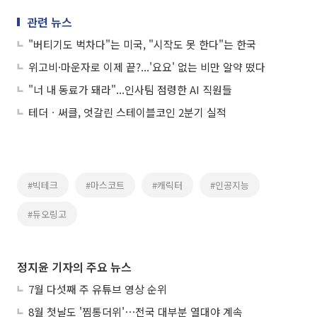
관련 뉴스
"버티기도 벅차다"는 미국, "시작도 못 한다"는 한국
위고비·마운자로 이제 끝?...'요요' 없는 비만 알약 떴다
"너 내 동료가 돼라"...인사팀 점령한 AI 직원들
테더ㆍ써클, 엇갈린 스테이블코인 2분기 실적
#빅테크
#마스코트
#캐릭터
#인공지능
#듀오링고
정지윤 기자의 주요 뉴스
7월 다섯째 주 유튜브 영상 순위
8월 첫날도 '찜통더위'⋯전국 대부분 열대야 계속