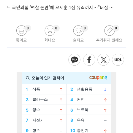
국민의힘 '멱살 논란'에 오세훈 1심 유죄까지⋯"터질 게 터졌다"
0
0
0
0
좋아요
화나요
슬퍼요
추가취재 원해요