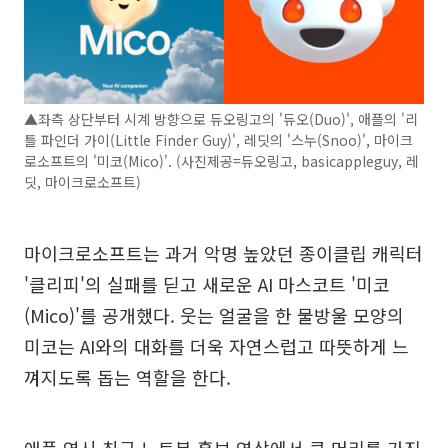
▲좌측 상단부터 시계 방향으로 듀오링고의 '듀오(Duo)', 애플의 '리
틀 파인더 가이(Little Finder Guy)', 레딧의 '스누(Snoo)', 마이크
로소프트의 '미코(Mico)'. (사진제공=듀오링고, basicappleguy, 레
딧, 마이크로소프트)
마이크로소프트는 과거 악명 높았던 종이클립 캐릭터
'클리피'의 실패를 딛고 새로운 AI 마스코트 '미코
(Mico)'를 공개했다. 웃는 얼굴을 한 물방울 모양의
미코는 AI와의 대화를 더욱 자연스럽고 따뜻하게 느
껴지도록 돕는 역할을 한다.