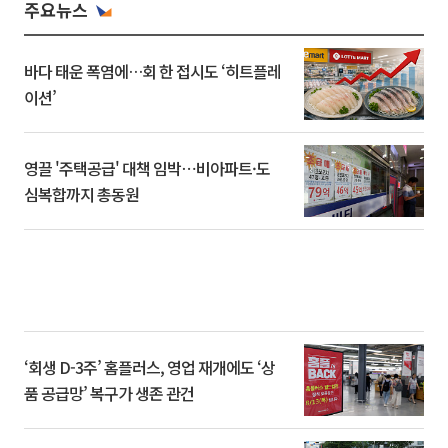
주요뉴스
바다 태운 폭염에…회 한 접시도 ‘히트플레
이션’
영끌 '주택공급' 대책 임박⋯비아파트·도
심복합까지 총동원
‘회생 D-3주’ 홈플러스, 영업 재개에도 ‘상
품 공급망’ 복구가 생존 관건