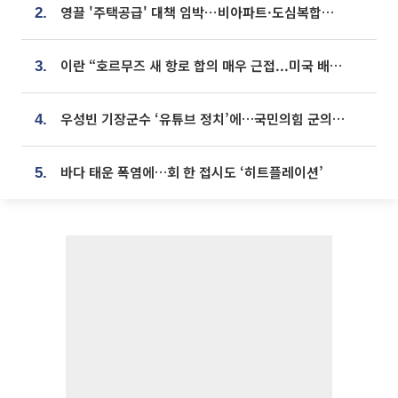
영끌 '주택공급' 대책 임박⋯비아파트·도심복합까지 총동원
2.
이란 “호르무즈 새 항로 합의 매우 근접...미국 배상 먼저”
3.
우성빈 기장군수 ‘유튜브 정치’에…국민의힘 군의원들 집단 반발
4.
바다 태운 폭염에…회 한 접시도 ‘히트플레이션’
5.