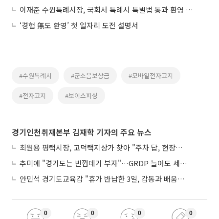
이재준 수원특례시장, 국회서 특례시 특별법 통과 환영 기자회견…"체감하는 변화 만들겠다"
‘경험 無도 환영’ 첫 일자리 도전 설명서
#수원특례시
#군소음보상금
#모바일전자고지
#전자고지
#보이스피싱
경기인천취재본부 김재학 기자의 주요 뉴스
최원용 평택시장, 고덕택지상가 찾아 "주차 답, 현장에 있다"
추미애 "경기도는 빈껍데기 부자"…GRDP 늘어도 세입은 그대로
안민석 경기도교육감 "휴가 반납한 3일, 감동과 배움이었다"
0
0
0
0