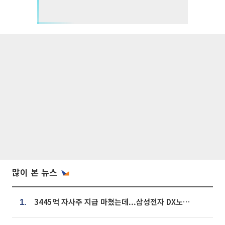
많이 본 뉴스
3445억 자사주 지급 마쳤는데...삼성전자 DX노조, 뒤늦은 '떼쓰기 집회'
1.