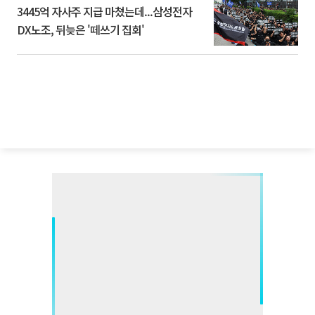
3445억 자사주 지급 마쳤는데...삼성전자
DX노조, 뒤늦은 '떼쓰기 집회'