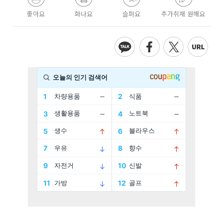
좋아요
화나요
슬퍼요
추가취재 원해요