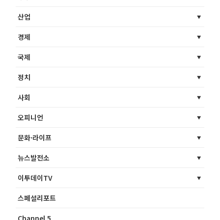
산업
경제
국제
정치
사회
오피니언
문화·라이프
뉴스발전소
이투데이TV
스페셜리포트
Channel 5