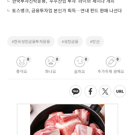
한국투자신탁운용, ‘우주산업 투자’ 라이브 세미나 개최
토스뱅크, 금융투자업 본인가 획득…연내 펀드 판매 나선다
#한국성장금융투자운용
#성장금융
#방산
0
0
0
0
좋아요
화나요
슬퍼요
추가취재 원해요