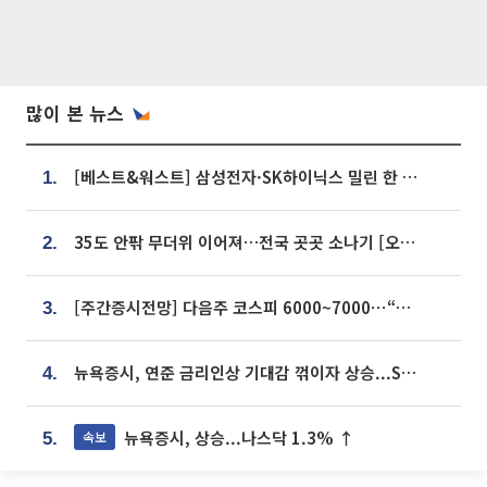
많이 본 뉴스
[베스트&워스트] 삼성전자·SK하이닉스 밀린 한 주…상상인증권은 85% 급등
1.
35도 안팎 무더위 이어져…전국 곳곳 소나기 [오늘 날씨]
2.
[주간증시전망] 다음주 코스피 6000~7000⋯“外人 수급은 정책이 변수”
3.
뉴욕증시, 연준 금리인상 기대감 꺾이자 상승...S&P500 사상 최고치 [종합]
4.
뉴욕증시, 상승...나스닥 1.3% ↑
속보
5.