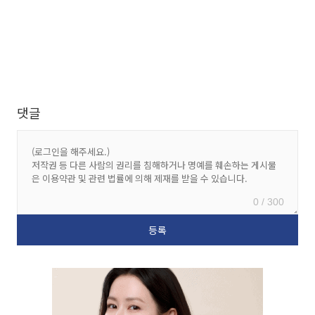
댓글
0 / 300