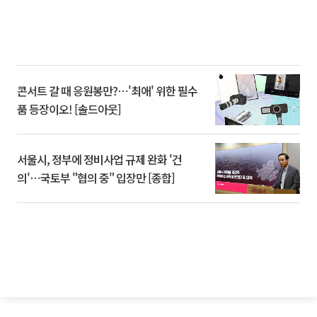
콘서트 갈 때 응원봉만?⋯'최애' 위한 필수
품 등장이오! [솔드아웃]
서울시, 정부에 정비사업 규제 완화 '건
의'⋯국토부 "협의 중" 입장만 [종합]