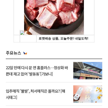
주요뉴스
22일 만에 다시 문 연 홈플러스…정상화 바
쁜데 재고 없어 ‘발동동’[가보니]
입추매직 '불발', 처서매직은 올까요? [해
시태그]