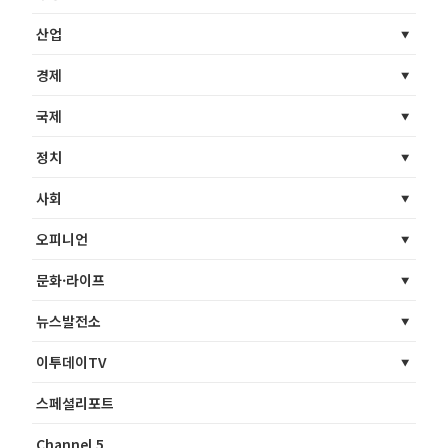
산업
경제
국제
정치
사회
오피니언
문화·라이프
뉴스발전소
이투데이TV
스페셜리포트
Channel 5