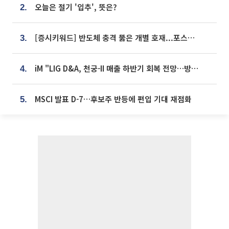
오늘은 절기 '입추', 뜻은?
2.
[증시키워드] 반도체 충격 뚫은 개별 호재...포스코퓨처엠·에코프로·한화솔루션 '눈길'
3.
iM "LIG D&A, 천궁-II 매출 하반기 회복 전망…방산 톱픽 유지"
4.
MSCI 발표 D-7…후보주 반등에 편입 기대 재점화
5.