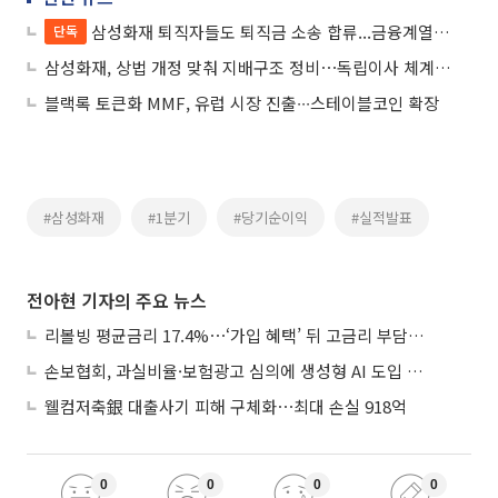
삼성화재 퇴직자들도 퇴직금 소송 합류...금융계열사 첫 사례
단독
삼성화재, 상법 개정 맞춰 지배구조 정비⋯독립이사 체계 반영
블랙록 토큰화 MMF, 유럽 시장 진출∙∙∙스테이블코인 확장
#삼성화재
#1분기
#당기순이익
#실적발표
전아현 기자의 주요 뉴스
리볼빙 평균금리 17.4%⋯‘가입 혜택’ 뒤 고금리 부담 주의
손보협회, 과실비율·보험광고 심의에 생성형 AI 도입 추진
웰컴저축銀 대출사기 피해 구체화⋯최대 손실 918억
0
0
0
0