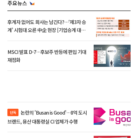
주요뉴스
후계자 없어도 회사는 남긴다?…‘제3자 승
계’ 시험대 오른 中企 현장 [기업승계 대전
환]
MSCI 발표 D-7…후보주 반등에 편입 기대
재점화
논란의 'Busan is Good'…8억 도시
단독
브랜드, 용산 대통령실 CI 업체가 수행