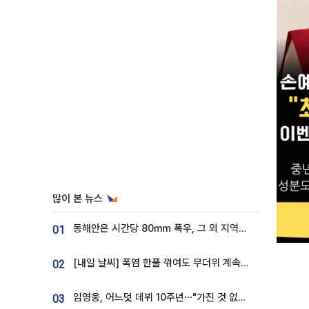
많이 본 뉴스
동해안은 시간당 80㎜ 폭우, 그 외 지역은 폭염…‘극과 극 날씨’
01
[내일 날씨] 폭염 한풀 꺾여도 무더위 계속⋯동해안 이틀 연속 비
02
임영웅, 어느덧 데뷔 10주년⋯"가진 것 없던 시절, 내 앞엔 20명의 팬뿐"
03