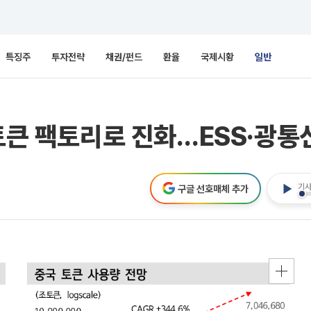
특징주
투자전략
채권/펀드
환율
국제시황
일반
토큰 팩토리로 진화…ESS·광통신
기사
구글 선호매체 추가