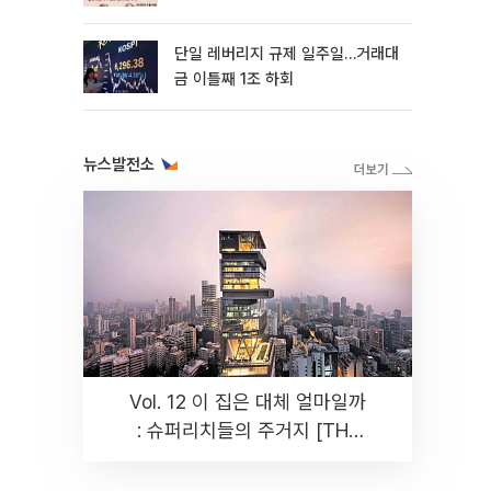
까지 튼튼”
단일 레버리지 규제 일주일…거래대
금 이틀째 1조 하회
뉴스발전소
Vol. 12 이 집은 대체 얼마일까
: 슈퍼리치들의 주거지 [THE
RARE]