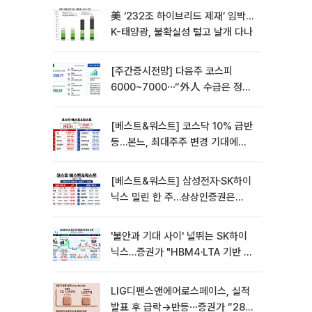
美 ‘232조 하이브리드 제재’ 임박…
K-태양광, 불확실성 털고 날개 다나
[주간증시전망] 다음주 코스피
6000~7000⋯“外人 수급은 정책
이 변수”
[베스트&워스트] 코스닥 10% 급반
등…본느, 최대주주 변경 기대에
270% 폭등
[베스트&워스트] 삼성전자·SK하이
닉스 밀린 한 주…상상인증권은
85% 급등
'불안과 기대 사이' 널뛰는 SK하이
닉스…증권가 "HBM4·LTA 기반 펀
터멘털 견고"
LIG디펜스앤에어로스페이스, 실적
발표 후 급락→반등⋯증권가 “28년