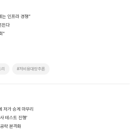
이제는 인프라 경쟁”
 흔든다
회"
토리
#저비용대량추론
에 저가 승계 마무리
사 테스트 진행’
 공략 본격화