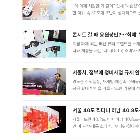
“와 이제 시원한 거 같아” 단체 ‘뇌손상
한 더위 속 30도대 초반이 상대적으로
지역에 있었습니다. 7월 말에는 서풍과
콘서트 갈 때 응원봉만?⋯'최애'
지금 화제 되는 패션·뷰티 트렌드를 소개
따라 제품을 사는 '디토(Ditto) 소비
어디일까요? 아이돌 콘서트 시작을 기다
서울시, 정부에 정비사업 규제 완화
명노준 주택실장, 재개발·재건축 주택공
공급 확대 방침을 거듭 강조한 가운데 정
면 반박하고 나섰다. 명노준 서울시 주택
서울 40도 찍더니 하남 40.8도
서울ㆍ노원 40.2도 이어 하남 40.8도
안 비 시작·내륙 소나기…무더위·열대야 
에서도 40도를 웃도는 기온이 관측됐다