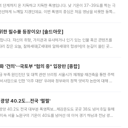
’의 단계까지 온 지독하고 지독한 폭염입니다. 낮 기온이 37~39도를 찍는 극
 선선하게 느껴질 지경인데요. 이번 폭염의 중심은 처음 영남을 비롯한 동쪽
 북서풍이 산맥을 넘어 영남 쪽으로 내려오면서 뜨겁고 건조해졌는데요.
 위한 필수품 등장이오! [솔드아웃]
합니다. 자신의 취향, 가치관과 유사하거나 인기 있는 인물 혹은 콘텐츠를
'가 자리 잡은 오늘, 잘파세대(Z세대와 알파세대의 합성어)의 눈길이 쏠린 곳은
리는 공연장. 응원봉만큼이나 눈에 띄는 게 있습니다. 공연이 시작되기
 '건의'⋯국토부 "협의 중" 입장만 [종합]
급 부족 원인진단 및 대책 관련 브리핑 서울시가 재개발·재건축을 통한 주택
비사업으로 인한 '이주 대란' 우려와 정부와의 정책 엇박자 논란에 대해 정
실장은 2031년까지 31만 가구 착공 목표에 차질이 없다는 입장이나,
·광양 40.2도…전국 '펄펄'
·광양 40.2도 전국 대부분 폭염특보…체감온도도 곳곳 38도 넘어 8일 동해
지속 서울 노원구의 기온이 40도를 넘어선 데 이어 경기 하남과 전남 광양
. 전국 대부분 지역에 폭염특보가 내려진 가운데 곳곳에서 39~40도 안팎