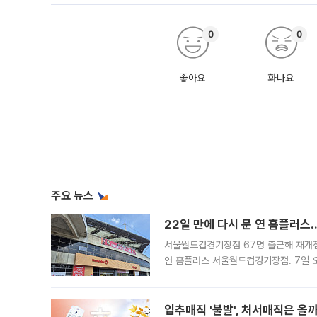
0
0
좋아요
화나요
주요 뉴스
22일 만에 다시 문 연 홈플러스
서울월드컵경기장점 67명 출근해 재개점 
연 홈플러스 서울월드컵경기장점. 7일 
우유, 과일 같은 신선식품이 차근차근 자
입추매직 '불발', 처서매직은 올