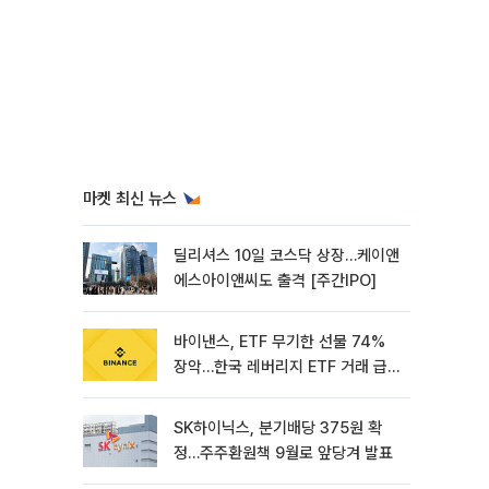
마켓 최신 뉴스
딜리셔스 10일 코스닥 상장…케이앤
에스아이앤씨도 출격 [주간IPO]
바이낸스, ETF 무기한 선물 74%
장악…한국 레버리지 ETF 거래 급
증 [e가상자산]
SK하이닉스, 분기배당 375원 확
정…주주환원책 9월로 앞당겨 발표