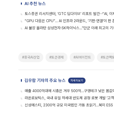
AI 추천 뉴스
토스증권 리서치센터, ‘GTC 딥다이브’ 리포트 발간⋯“AI, 
“GPU 다음은 CPU”… AI 인프라 2라운드, ‘기판·연결’이 판
AI 불장 올라탄 삼성전자·SK하이닉스…"단군 이래 최고의 기
#중국AI산업
#토큰경제
#AI에이전트
#토큰팩
김우람 기자의 주요 뉴스
자세히보기
매출 4000억대에 시총은 겨우 500억…구영테크 낮은 몸값
라온로보틱스, 국내 유일 차세대 반도체 공정 로봇 개발 ‘고객
신성에스티, 2300억 규모 미국법인 가동 초읽기…북미 ESS