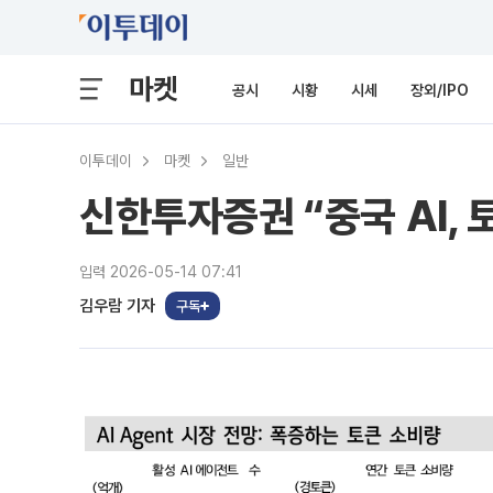
마켓
공시
시황
시세
장외/IPO
이투데이
마켓
일반
신한투자증권 “중국 AI, 
입력 2026-05-14 07:41
김우람 기자
구독