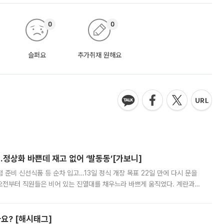
0
0
슬퍼요
추가취재 원해요
…정상화 바쁜데 재고 없어 ‘발동동’[가보니]
준비 신선식품 등 순차 입고…13일 정식 개장 목표 22일 만에 다시 문을
오전부터 직원들은 비어 있는 진열대를 채우느라 바쁘게 움직였다. 계란과
리를 잡기 시작했지만, 매장 곳곳엔 여전히 텅 빈 매대가 먼저 눈에 들어왔
까요? [해시태그]