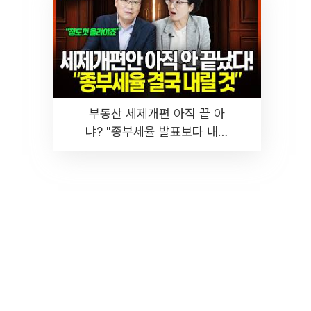
부동산 세제개편 아직 끝 아
냐? "종부세율 발표보다 내릴
것" 장기거주·양도세 전망 I 집
땅지성 I 김인만, 진미윤