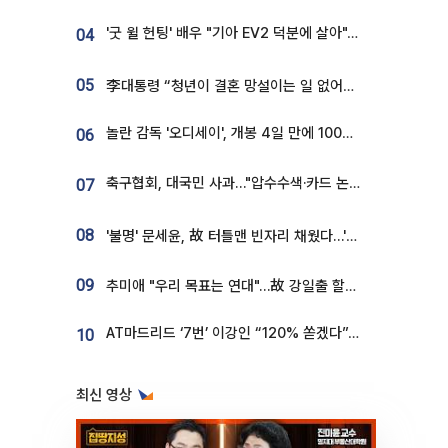
'굿 윌 헌팅' 배우 "기아 EV2 덕분에 살아"…교통사고 후 안전성 극찬
04
05
李대통령 “청년이 결혼 망설이는 일 없어야...제도상 불이익 조사”
놀란 감독 '오디세이', 개봉 4일 만에 100만 돌파⋯'왕사남' 보다 빠르다
06
축구협회, 대국민 사과…"압수수색·카드 논란 사죄, 강도 높은 쇄신"
07
08
'불명' 문세윤, 故 터틀맨 빈자리 채웠다…'거북이' 눈물의 최종 우승
09
추미애 "우리 목표는 연대"…故 강일출 할머니 흉상 제막
AT마드리드 ‘7번’ 이강인 “120% 쏟겠다”⋯시메오네 감독 “필요한 선수”
10
최신 영상