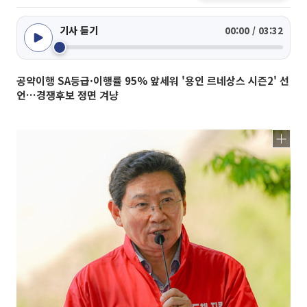
기사 듣기
00:00 / 03:32
공약이행 SA등급·이행률 95% 앞세워 '용인 르네상스 시즌2' 선
언…경쟁후보 정면 겨냥