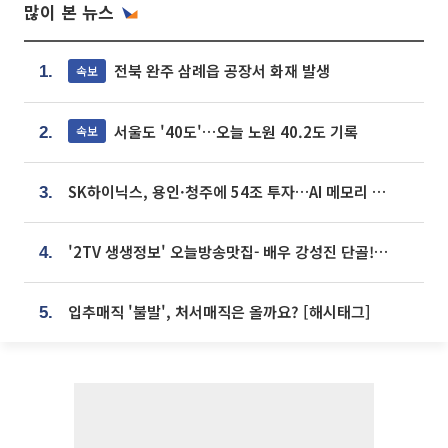
많이 본 뉴스
전북 완주 삼례읍 공장서 화재 발생
속보
1.
서울도 '40도'…오늘 노원 40.2도 기록
속보
2.
SK하이닉스, 용인·청주에 54조 투자…AI 메모리 생산기지 키운다
3.
'2TV 생생정보' 오늘방송맛집- 배우 강성진 단골! 쌀국수ㆍ푸팟퐁 커리 맛집 '블○○○'
4.
입추매직 '불발', 처서매직은 올까요? [해시태그]
5.