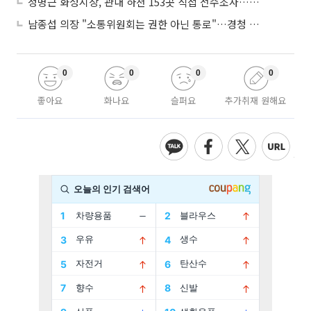
정명근 화성시장, 관내 하천 153곳 직접 전수조사…불법시설 정비
남종섭 의장 "소통위원회는 권한 아닌 통로"…경청 의회 만든다
0
0
0
0
좋아요
화나요
슬퍼요
추가취재 원해요