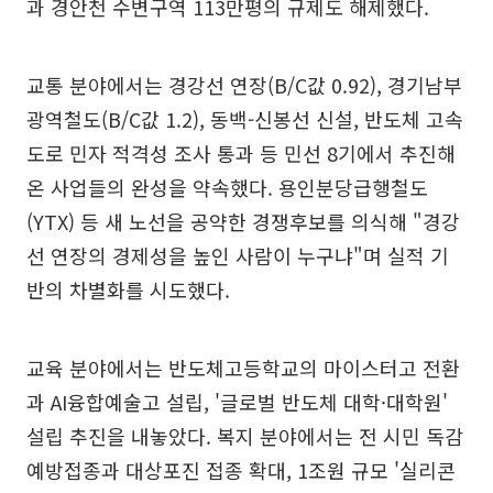
과 경안천 수변구역 113만평의 규제도 해제했다.
교통 분야에서는 경강선 연장(B/C값 0.92), 경기남부
광역철도(B/C값 1.2), 동백-신봉선 신설, 반도체 고속
도로 민자 적격성 조사 통과 등 민선 8기에서 추진해
온 사업들의 완성을 약속했다. 용인분당급행철도
(YTX) 등 새 노선을 공약한 경쟁후보를 의식해 "경강
선 연장의 경제성을 높인 사람이 누구냐"며 실적 기
반의 차별화를 시도했다.
교육 분야에서는 반도체고등학교의 마이스터고 전환
과 AI융합예술고 설립, '글로벌 반도체 대학·대학원'
설립 추진을 내놓았다. 복지 분야에서는 전 시민 독감
예방접종과 대상포진 접종 확대, 1조원 규모 '실리콘