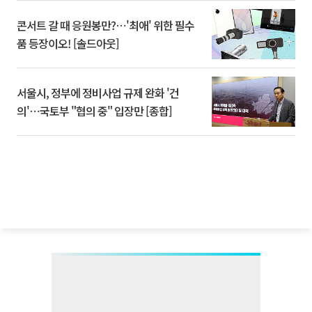
콘서트 갈 때 응원봉만?⋯'최애' 위한 필수
품 등장이오! [솔드아웃]
서울시, 정부에 정비사업 규제 완화 '건
의'⋯국토부 "협의 중" 입장만 [종합]