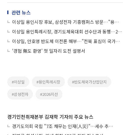
관련 뉴스
이상일 용인시장 후보, 삼성전자 기흥캠퍼스 방문…"용인 국가산단 정상 추진돼야"
이상일 용인특례시장, 경기도체육대회 선수단과 동행…26개 종목 485명 총력전
이상일, 안호영 반도체 이전론 해부…"전북 표심이 국가산업 볼모 잡았다"
‘경험 無도 환영’ 첫 일자리 도전 설명서
#이상일
#용인특례시장
#반도체국가산업단지
#삼성전자
#2026지선
경기인천취재본부 김재학 기자의 주요 뉴스
경기도의회 국힘 "7조 채무는 인재(人災)"…세수 추계 조작 의혹 제기