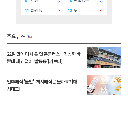
주요뉴스
22일 만에 다시 문 연 홈플러스…정상화 바
쁜데 재고 없어 ‘발동동’[가보니]
입추매직 '불발', 처서매직은 올까요? [해
시태그]